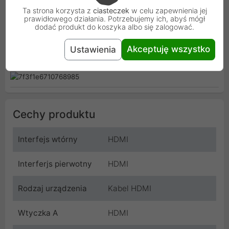
dynamiczne sceny są wyświetlane płynnie dzięki wysokiej
Ta strona korzysta z
ciasteczek
w celu zapewnienia jej
częstotliwości odświeżania. Dodatkowo kabel HDMI 2.1
prawidłowego działania. Potrzebujemy ich, abyś mógł
obsługuje technologię VRR, która odpowiada za
dodać produkt do koszyka albo się zalogować.
dostosowywanie liczby klatek w czasie rzeczywistym - w
efekcie zapomnisz o klatkowaniu czy zacinaniu się obrazu w
Akceptuję wszystko
Ustawienia
grach. Prawdopodobnie jest to obecnie najlepszy kabel do ps5,
kabel do Xbox One oraz starszych generacji tychże konsol.
Cechy produktu
Interfejs wtórny
HDMI
Interferjs pierwotny
HDMI
Rodzaj urządzenia
Kabel HDMI
Wtyczka A
HDMI