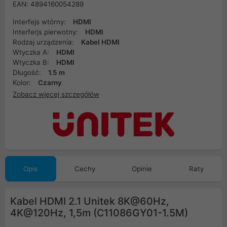
EAN: 4894160054289
Interfejs wtórny:
HDMI
Interferjs pierwotny:
HDMI
Rodzaj urządzenia:
Kabel HDMI
Wtyczka A:
HDMI
Wtyczka B:
HDMI
Długość:
1.5 m
Kolor:
Czarny
Zobacz więcej szczegółów
Opis
Cechy
Opinie
Raty
Kabel HDMI 2.1 Unitek 8K@60Hz,
4K@120Hz, 1,5m (C11086GY01-1.5M)