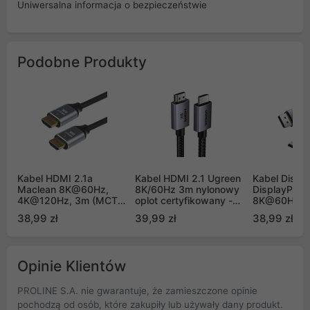
Uniwersalna informacja o bezpieczeństwie
Podobne Produkty
Kabel HDMI 2.1a
Kabel HDMI 2.1 Ugreen
Kabel Displa
Maclean 8K@60Hz,
8K/60Hz 3m nylonowy
DisplayPort
4K@120Hz, 3m (MCTV-
oplot certyfikowany -
8K@60Hz 3
442)
czarny (HD171 25911)
DP120 - 3m
38,99 zł
39,99 zł
38,99 zł
Opinie Klientów
PROLINE S.A. nie gwarantuje, że zamieszczone opinie
pochodzą od osób, które zakupiły lub używały dany produkt.