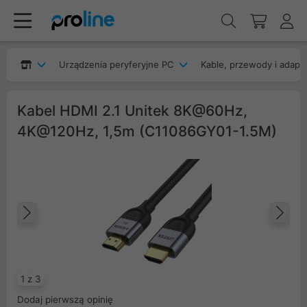
Urządzenia peryferyjne PC
Kable, przewody i adapt
Kabel HDMI 2.1 Unitek 8K@60Hz,
4K@120Hz, 1,5m (C11086GY01-1.5M)
Poprzedni
Na
1 z 3
Dodaj pierwszą opinię