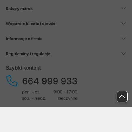
Sklepy marek
Wsparcie klienta i serwis
Informacje o firmie
Regulaminy i regulacje
Szybki kontakt
664 999 933
pon. - pt.
9:00 - 17:00
sob. - niedz.
nieczynne
pomoc@proline.pl
Dołącz do nas