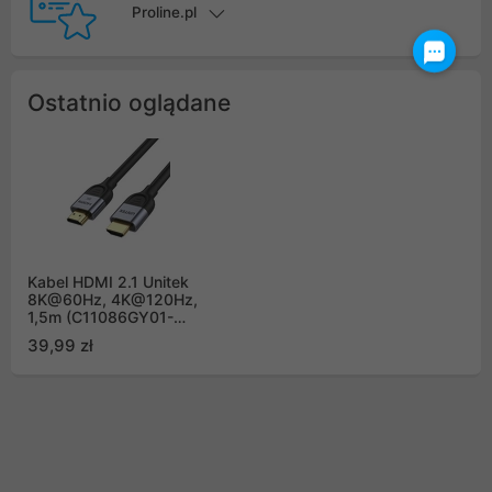
Proline.pl
Ostatnio oglądane
Kabel HDMI 2.1 Unitek
8K@60Hz, 4K@120Hz,
1,5m (C11086GY01-
1.5M)
39,99 zł