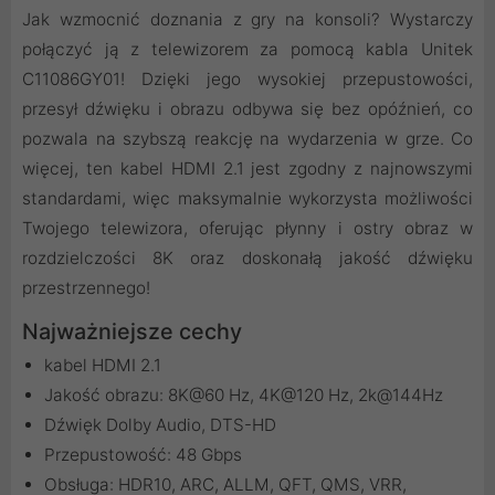
Jak wzmocnić doznania z gry na konsoli? Wystarczy
połączyć ją z telewizorem za pomocą kabla Unitek
C11086GY01! Dzięki jego wysokiej przepustowości,
przesył dźwięku i obrazu odbywa się bez opóźnień, co
pozwala na szybszą reakcję na wydarzenia w grze. Co
więcej, ten kabel HDMI 2.1 jest zgodny z najnowszymi
standardami, więc maksymalnie wykorzysta możliwości
Twojego telewizora, oferując płynny i ostry obraz w
rozdzielczości 8K oraz doskonałą jakość dźwięku
przestrzennego!
Najważniejsze cechy
kabel HDMI 2.1
Jakość obrazu: 8K@60 Hz, 4K@120 Hz, 2k@144Hz
Dźwięk Dolby Audio, DTS-HD
Przepustowość: 48 Gbps
Obsługa: HDR10, ARC, ALLM, QFT, QMS, VRR,