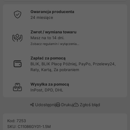
Gwarancja producenta
24 miesiące
Zwrot / wymiana towaru
Masz na to 14 dni.
Zobacz regulamin i wyłączenia...
Zapłać za pomocą
BLIK, BLIK Płacę Później, PayPo, Przelewy24,
Raty, Kartą, Za pobraniem
Wysyłka za pomocą
InPost, DPD, DHL
Udostępnij
Drukuj
Zgłoś błąd
Kod: 7253
SKU: C11086GY01-1.5M