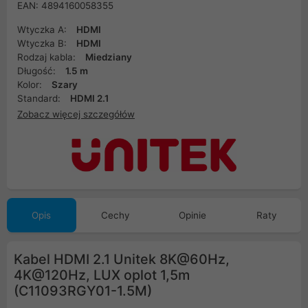
EAN: 4894160058355
Wtyczka A:
HDMI
Wtyczka B:
HDMI
Rodzaj kabla:
Miedziany
Długość:
1.5 m
Kolor:
Szary
Standard:
HDMI 2.1
Zobacz więcej szczegółów
Opis
Cechy
Opinie
Raty
Kabel HDMI 2.1 Unitek 8K@60Hz,
4K@120Hz, LUX oplot 1,5m
(C11093RGY01-1.5M)