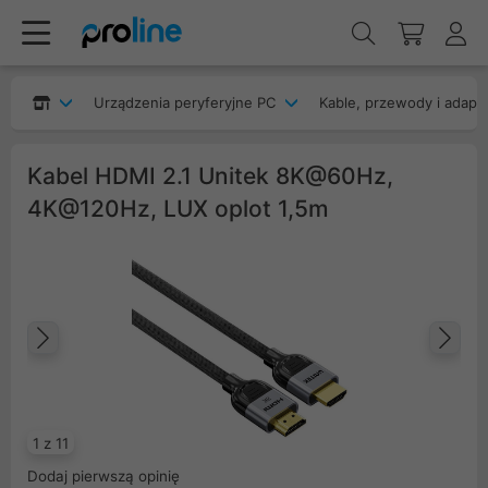
Urządzenia peryferyjne PC
Kable, przewody i adapt
Kabel HDMI 2.1 Unitek 8K@60Hz,
4K@120Hz, LUX oplot 1,5m
Poprzedni
Na
1 z 11
Dodaj pierwszą opinię