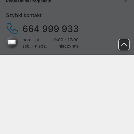
Regulaminy i regulacje
Szybki kontakt
664 999 933
pon. - pt.
9:00 - 17:00
sob. - niedz.
nieczynne
pomoc@proline.pl
Dołącz do nas
Zgłoś błąd na stronie
Proline SA z siedzibą w Mirkowie (55-095), przy ul. Brzozowej 5,
wpisana do rejestru przedsiębiorców Krajowego Rejestru Sądowego
przez Sąd Rejonowy dla Wrocławia-Fabrycznej we Wrocławiu, VI
Wydział Gospodarczy Krajowego Rejestru Sądowego pod nr KRS:
0000282071, NIP: 8951898022, REGON: 020482041, BDO: