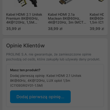
Kabel HDMI 2.1 Unitek
Kabel HDMI 2.1a
Kabel HDMI 
Premium 8K@60Hz,
Maclean 8K@60Hz,
8K@60Hz, 
4K@120Hz, 1,5M
4K@120Hz, 3m (MCTV-
1,5m (C110
(C137W)
442)
1.5M)
35,99 zł
38,99 zł
39,99 zł
Opinie Klientów
PROLINE S.A. nie gwarantuje, że zamieszczone opinie
pochodzą od osób, które zakupiły lub używały dany produkt.
Masz ten produkt?
Dodaj pierwszą opinię: Kabel HDMI 2.1 Unitek
8K@60Hz, 4K@120Hz, LUX oplot 1,5m
(C11093RGY01-1.5M)
Dodaj pierwszą opinię...