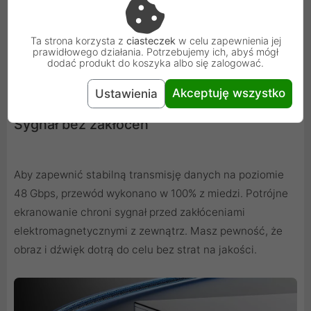
Ta strona korzysta z
ciasteczek
w celu zapewnienia jej
prawidłowego działania. Potrzebujemy ich, abyś mógł
dodać produkt do koszyka albo się zalogować.
Akceptuję wszystko
Ustawienia
Sygnał bez zakłóceń
Aby zapewnić stabilną transmisję danych na poziomie
48 Gbps, przewód wykonano w 100% z miedzi. Potrójne
ekranowanie chroni sygnał przed zakłóceniami
elektromagnetycznymi z zewnątrz. Masz pewność, że
obraz i dźwięk dotrą do celu bez strat na jakości.