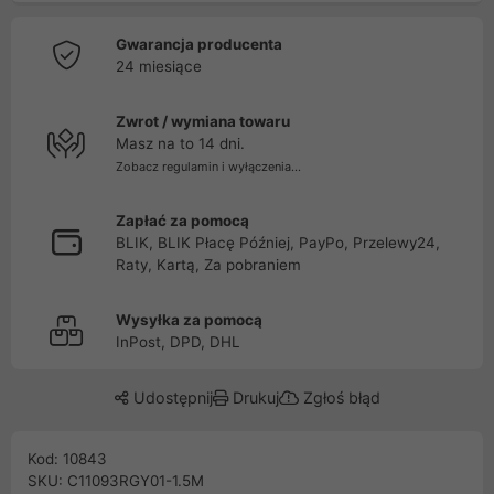
Gwarancja producenta
24 miesiące
Zwrot / wymiana towaru
Masz na to 14 dni.
Zobacz regulamin i wyłączenia...
Zapłać za pomocą
BLIK, BLIK Płacę Później, PayPo, Przelewy24,
Raty, Kartą, Za pobraniem
Wysyłka za pomocą
InPost, DPD, DHL
Udostępnij
Drukuj
Zgłoś błąd
Kod: 10843
SKU: C11093RGY01-1.5M