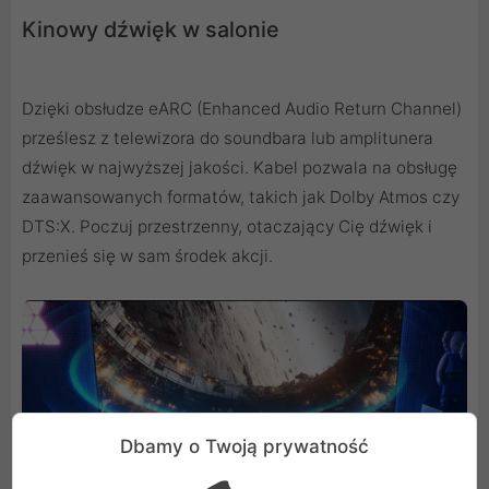
Kinowy dźwięk w salonie
Dzięki obsłudze eARC (Enhanced Audio Return Channel)
prześlesz z telewizora do soundbara lub amplitunera
dźwięk w najwyższej jakości. Kabel pozwala na obsługę
zaawansowanych formatów, takich jak Dolby Atmos czy
DTS:X. Poczuj przestrzenny, otaczający Cię dźwięk i
przenieś się w sam środek akcji.
Dbamy o Twoją prywatność