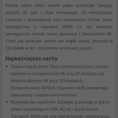
Poznaj kabel, który uwolni pełen potencjał Twojego
sprzętu do gier i kina domowego. To kontynuacja
cenionej i sprawdzonej serii przewodów Unitek, teraz
wzbogacona o standard HDMI 2.1, by sprostać
wymaganiom konsol nowej generacji i telewizorów 8K.
Ciesz się obrazem ostrym jak nigdy dotąd, płynnością
120 klatek w 4K i dźwiękiem w kinowej jakości.
Najważniejsze cechy
Zobacz każdy detal: Ciesz się krystalicznie czystym
obrazem w rozdzielczości 8K przy 60 klatkach lub
idealnie płynnym 4K przy 120 klatkach.
Przepustowość 48 Gb/s i Dynamic HDR zapewniają
żywe kolory i niesamowity kontrast.
Wygrywaj bez opóźnień: Zdobądź przewagę w grach
dzięki technologiom VRR, ALLM i Quick Frame
Transport. Eliminują one rwanie klatek i minimalizują