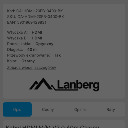
Kod: CA-HDMI-20FB-0400-BK
SKU: CA-HDMI-20FB-0400-BK
EAN: 5901969429831
Wtyczka A:
HDMI
Wtyczka B:
HDMI
Rodzaj kabla:
Optyczny
Długość:
40 m
Przewody ekranowane:
Tak
Kolor:
Czarny
Zobacz więcej szczegółów
Opis
Cechy
Opinie
Raty
Kabel HDMI M/M V2.0 40m Czarny