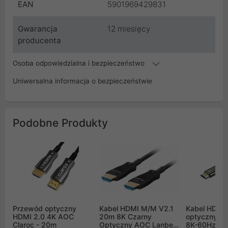
EAN
5901969429831
Gwarancja
12 miesięcy
producenta
Osoba odpowiedzialna i bezpieczeństwo
Uniwersalna informacja o bezpieczeństwie
Podobne Produkty
Przewód optyczny
Kabel HDMI M/M V2.1
Kabel HDMI 
HDMI 2.0 4K AOC
20m 8K Czarny
optyczny Un
Claroc - 20m
Optyczny AOC Lanberg
8K-60Hz, 4K