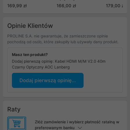
(CA-HDMI-30FB-0200-
10m (C1108
169,99 zł
166,00 zł
179,00 zł
BK)
10M)
Opinie Klientów
PROLINE S.A. nie gwarantuje, że zamieszczone opinie
pochodzą od osób, które zakupiły lub używały dany produkt.
Masz ten produkt?
Dodaj pierwszą opinię: Kabel HDMI M/M V2.0 40m
Czarny Optyczny AOC Lanberg
Dodaj pierwszą opinię...
Raty
Złóż zamówienie i wybierz płatność ratalną w
preferowanym banku