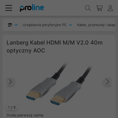
Urządzenia peryferyjne PC
Kable, przewody i adapt
Lanberg Kabel HDMI M/M V2.0 40m
optyczny AOC
Poprzedni
Na
1 z 8
Dodaj pierwszą opinię