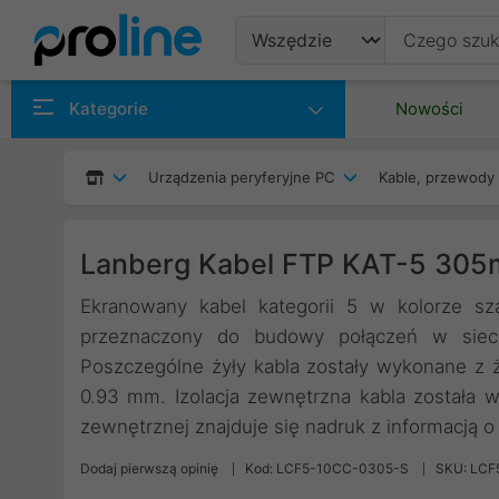
Produkty
Kategorie
Nowości
Producenci
Urządzenia peryferyjne PC
Kable, przewody 
Kategorie
Lanberg Kabel FTP KAT-5 305
Ekranowany kabel kategorii 5 w kolorze sz
przeznaczony do budowy połączeń w sie
Poszczególne żyły kabla zostały wykonane z ż
0.93 mm. Izolacja zewnętrzna kabla została 
zewnętrznej znajduje się nadruk z informacją
Dodaj pierwszą opinię
Kod: LCF5-10CC-0305-S
SKU: LC