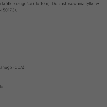
 krótkie długości (do 10m). Do zastosowania tylko w
N 50173).
wanego (CCA).
la.