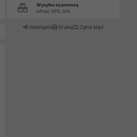
Wysyłka za pomocą
InPost, DPD, DHL
Udostępnij
Drukuj
Zgłoś błąd