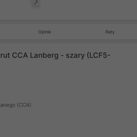
Następny
Opinie
Raty
rut CCA Lanberg - szary (LCF5-
wanego (CCA).