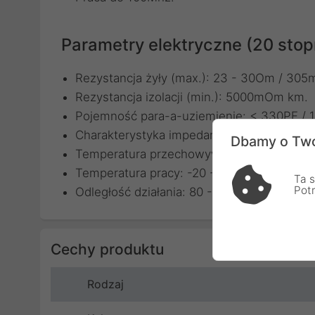
Parametry elektryczne (20 stop
Rezystancja żyły (max.): 23 - 30Om / 305
Rezystancja izolacji (min.): 5000mOm km.
Pojemność para-a-uziemienie: < 330PF / 
Charakterystyka impedancji: < 100Om (+/- 
Dbamy o Two
Temperatura przechowywania i transportowa
Temperatura pracy: -20 - 70 stopni.
Ta s
Pot
Odległość działania: 80 - 120m.
Cechy produktu
Rodzaj