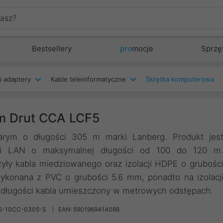
Bestsellery
pro
mocje
Sprzę
i adaptery
Kable teleinformatyczne
Skrętka komputerowa
m Drut CCA LCF5
arym o długości 305 m marki Lanberg. Produkt jes
ci LAN o maksymalnej długości od 100 do 120 m
yły kabla miedziowanego oraz izolacji HDPE o grubośc
wykonana z PVC o grubości 5.6 mm, ponadto na izolacj
 o długości kabla umieszczony w metrowych odstępach.
F5-10CC-0305-S
EAN: 5901969414066