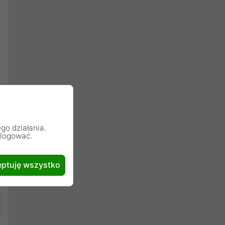
go działania.
alogować.
ptuję wszystko