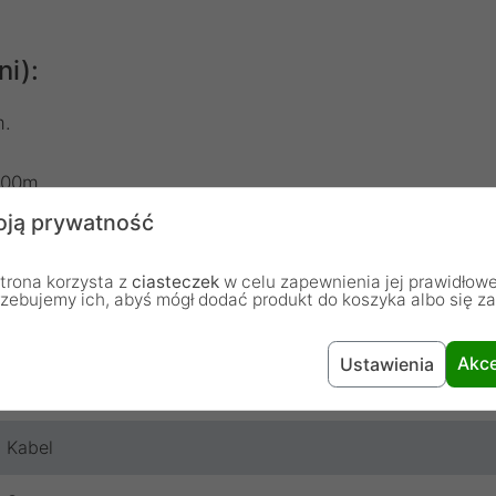
ni):
m.
100m.
15).
ją prywatność
nia: 0 - 60 stopni.
trona korzysta z
ciasteczek
w celu zapewnienia jej prawidłowe
rzebujemy ich, abyś mógł dodać produkt do koszyka albo się z
Akce
Ustawienia
Kabel