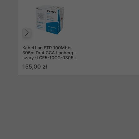
Poprzedni
Kabel Lan FTP 100Mb/s
305m Drut CCA Lanberg -
szary (LCF5-10CC-0305-
S)
155,00 zł