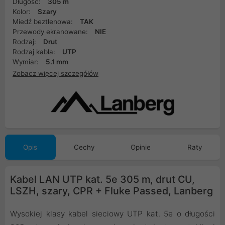
Długość:
305 m
Kolor:
Szary
Miedź beztlenowa:
TAK
Przewody ekranowane:
NIE
Rodzaj:
Drut
Rodzaj kabla:
UTP
Wymiar:
5.1 mm
Zobacz więcej szczegółów
Opis
Cechy
Opinie
Raty
Kabel LAN UTP kat. 5e 305 m, drut CU,
LSZH, szary, CPR + Fluke Passed, Lanberg
Wysokiej klasy kabel sieciowy UTP kat. 5e o długości