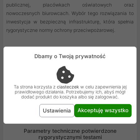
publicznej, placówkach oświatowych oraz
nowoczesnych biurowcach. Wybór tego rozwiązania to
inwestycja w bezpieczną infrastrukturę, która spełnia
rygorystyczne normy ochrony przeciwpożarowej.
Dbamy o Twoją prywatność
Ta strona korzysta z
ciasteczek
w celu zapewnienia jej
prawidłowego działania. Potrzebujemy ich, abyś mógł
dodać produkt do koszyka albo się zalogować.
Akceptuję wszystko
Ustawienia
Parametry techniczne potwierdzone
rygorystycznymi testami