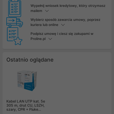
Wypełnij wniosek kredytowy, który otrzymasz
mailem
Wybierz sposób zawarcia umowy, poprzez
kuriera lub online
Podpisz umowę i ciesz się zakupami w
Proline.pl
Ostatnio oglądane
Kabel LAN UTP kat. 5e
305 m, drut CU, LSZH,
szary, CPR + Fluke
Passed, Lanberg