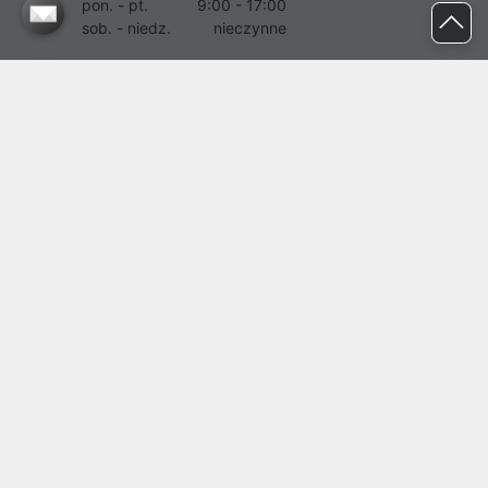
pon. - pt.
9:00 - 17:00
sob. - niedz.
nieczynne
pomoc@proline.pl
Dołącz do nas
Zgłoś błąd na stronie
Proline SA z siedzibą w Mirkowie (55-095), przy ul. Brzozowej 5,
wpisana do rejestru przedsiębiorców Krajowego Rejestru Sądowego
przez Sąd Rejonowy dla Wrocławia-Fabrycznej we Wrocławiu, VI
Wydział Gospodarczy Krajowego Rejestru Sądowego pod nr KRS:
0000282071, NIP: 8951898022, REGON: 020482041, BDO:
000437899. Kapitał zakładowy Spółki wynosi 500000,00 zł i został
on opłacony w całości.
© proline 1996 - 2026. Wszelkie prawa zastrzeżone.