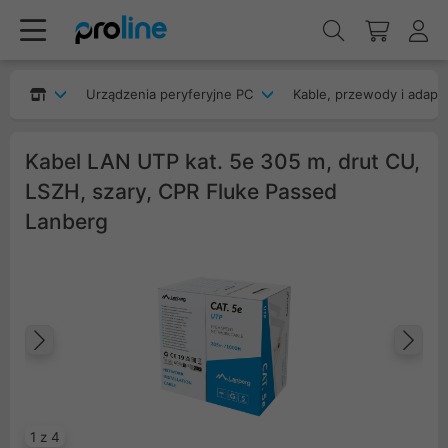
Urządzenia peryferyjne PC
Kable, przewody i adapt
Kabel LAN UTP kat. 5e 305 m, drut CU,
LSZH, szary, CPR Fluke Passed
Lanberg
Poprzedni
Na
1 z 4