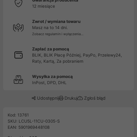
Gwarancja producenta
12 miesiące
Zwrot / wymiana towaru
Masz na to 14 dni.
Zobacz regulamin i wyłączenia...
Zapłać za pomocą
BLIK, BLIK Płacę Później, PayPo, Przelewy24,
Raty, Kartą, Za pobraniem
Wysyłka za pomocą
InPost, DPD, DHL
Udostępnij
Drukuj
Zgłoś błąd
Kod: 13761
SKU: LCU5L-11CU-0305-S
EAN: 5901969448108