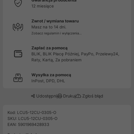
Gwarancja producenta
12 miesiące
Zwrot / wymiana towaru
Masz na to 14 dni.
Zobacz regulamin i wyłączenia...
Zapłać za pomocą
BLIK, BLIK Płacę Później, PayPo, Przelewy24,
Raty, Kartą, Za pobraniem
Wysyłka za pomocą
InPost, DPD, DHL
Udostępnij
Drukuj
Zgłoś błąd
Kod: LCU5-12CU-0305-O
SKU: LCU5-12CU-0305-O
EAN: 5901969428933