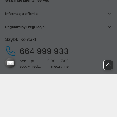
Wsparcie klienta i serwis
Informacje o firmie
Regulaminy i regulacje
Szybki kontakt
664 999 933
pon. - pt.
9:00 - 17:00
sob. - niedz.
nieczynne
pomoc@proline.pl
Dołącz do nas
Zgłoś błąd na stronie