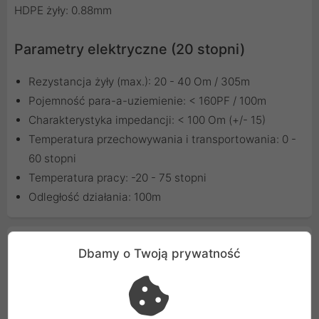
HDPE żyły: 0.88mm
Parametry elektryczne (20 stopni)
Rezystancja żyły (max.): 20 - 40 Om / 305m
Pojemność para-a-uziemienie: < 160PF / 100m
Charakterystyka impedancji: < 100 Om (+/- 15)
Temperatura przechowywania i transportowania: 0 -
60 stopni
Temperatura pracy: -20 - 75 stopni
Odległość działania: 100m
Cechy produktu
Dbamy o Twoją prywatność
Rodzaj
Kabel
Kolor
Pomarańczowy