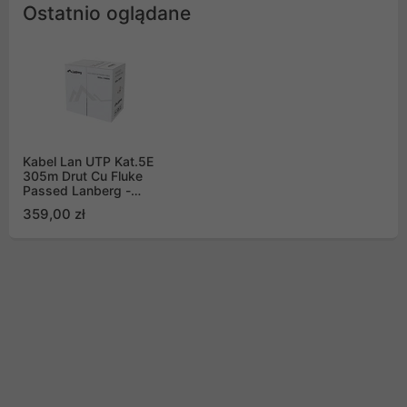
Ostatnio oglądane
Kabel Lan UTP Kat.5E
305m Drut Cu Fluke
Passed Lanberg -
pomarańczowy (LCU5-
359,00 zł
12CU-0305-O)