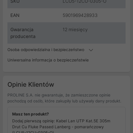
SKU
LCU5-12CU-0305-O
EAN
5901969428933
Gwarancja
12 miesięcy
producenta
Osoba odpowiedzialna i bezpieczeństwo
Uniwersalna informacja o bezpieczeństwie
Opinie Klientów
PROLINE S.A. nie gwarantuje, że zamieszczone opinie
pochodzą od osób, które zakupiły lub używały dany produkt.
Masz ten produkt?
Dodaj pierwszą opinię: Kabel Lan UTP Kat.5E 305m
Drut Cu Fluke Passed Lanberg - pomarańczowy
(LCU5-12CU-0305-O)