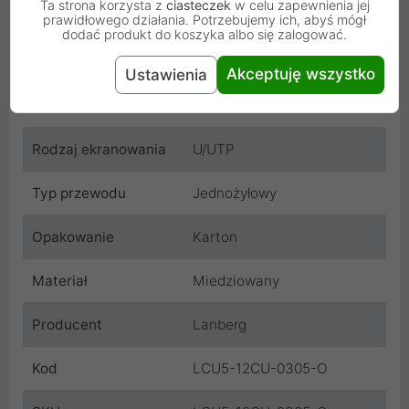
Ta strona korzysta z
ciasteczek
w celu zapewnienia jej
prawidłowego działania. Potrzebujemy ich, abyś mógł
dodać produkt do koszyka albo się zalogować.
Długość przewodu
305 m
Akceptuję wszystko
Ustawienia
Kategoria
Kat. 5/5E
teleinformatyczna
Rodzaj ekranowania
U/UTP
Typ przewodu
Jednożyłowy
Opakowanie
Karton
Materiał
Miedziowany
Producent
Lanberg
Kod
LCU5-12CU-0305-O