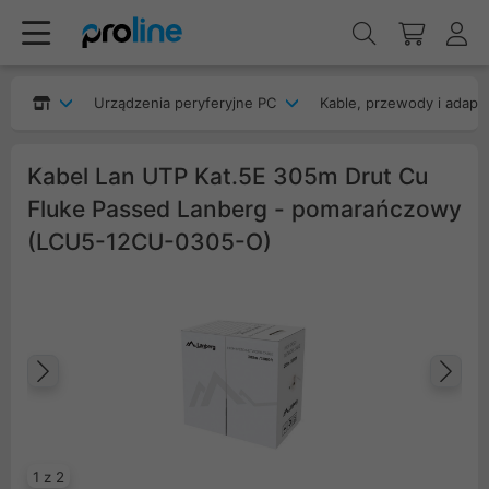
Urządzenia peryferyjne PC
Kable, przewody i adapt
Kabel Lan UTP Kat.5E 305m Drut Cu
Fluke Passed Lanberg - pomarańczowy
(LCU5-12CU-0305-O)
Poprzedni
Na
1 z 2