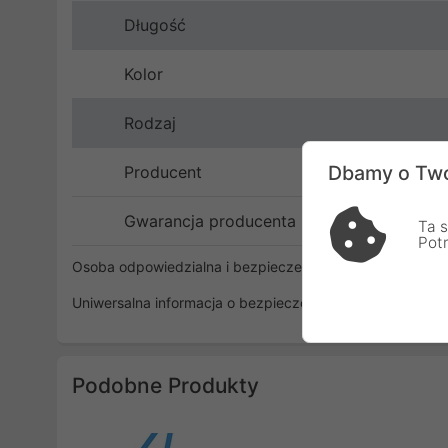
Długość
Kolor
Rodzaj
Dbamy o Two
Producent
Gwarancja producenta
Ta s
Pot
Osoba odpowiedzialna i bezpieczeństwo
Uniwersalna informacja o bezpieczeństwie
Podobne Produkty