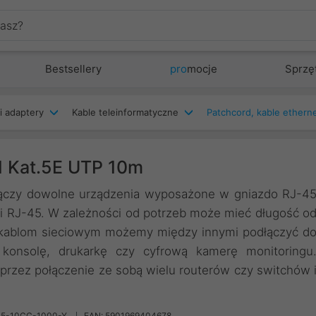
Bestsellery
pro
mocje
Sprzę
i adaptery
Kable teleinformatyczne
d Kat.5E UTP 10m
łączy dowolne urządzenia wyposażone w gniazdo RJ-4
mi RJ-45. W zależności od potrzeb może mieć długość o
i kablom sieciowym możemy między innymi podłączyć d
, konsolę, drukarkę czy cyfrową kamerę monitoringu
przez połączenie ze sobą wielu routerów czy switchów 
U5-10CC-1000-Y
EAN: 5901969404678