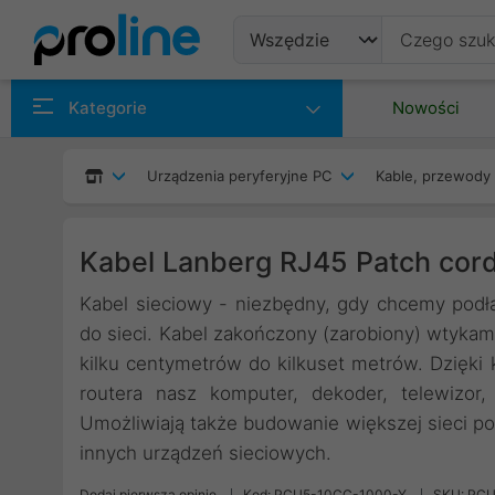
Produkty
Kategorie
Nowości
Producenci
Urządzenia peryferyjne PC
Kable, przewody 
Kategorie
Kabel Lanberg RJ45 Patch cor
Kabel sieciowy - niezbędny, gdy chcemy pod
do sieci. Kabel zakończony (zarobiony) wtyka
kilku centymetrów do kilkuset metrów. Dzięk
routera nasz komputer, dekoder, telewizor
Umożliwiają także budowanie większej sieci po
innych urządzeń sieciowych.
Dodaj pierwszą opinię
Kod: PCU5-10CC-1000-Y
SKU: PC