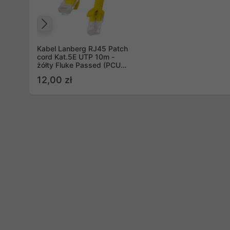
Poprzedni
Kabel Lanberg RJ45 Patch
cord Kat.5E UTP 10m -
żółty Fluke Passed (PCU5-
10CC-1000-Y)
12,00 zł