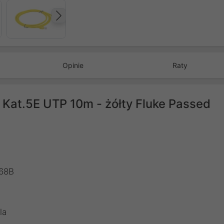
Następny
Opinie
Raty
Kat.5E UTP 10m - żółty Fluke Passed
568B
la