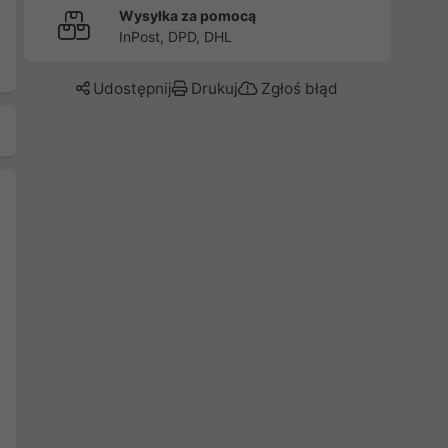
Wysyłka za pomocą
InPost, DPD, DHL
Udostępnij
Drukuj
Zgłoś błąd