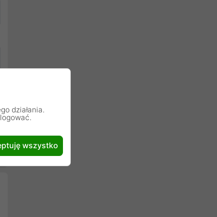
go działania.
alogować.
ptuję wszystko