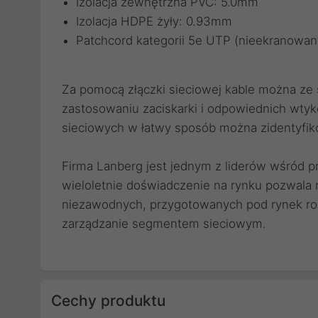
Izolacja zewnętrzna PVC: 5.0mm
Izolacja HDPE żyły: 0.93mm
Patchcord kategorii 5e UTP (nieekranowan
Za pomocą
złączki sieciowej
kable można ze s
zastosowaniu
zaciskarki
i odpowiednich
wtyk
sieciowych
w łatwy sposób można zidentyfik
Firma Lanberg jest jednym z liderów wśród 
wieloletnie doświadczenie na rynku pozwala
niezawodnych, przygotowanych pod rynek roz
zarządzanie segmentem sieciowym.
Cechy produktu