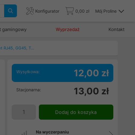
Konfigurator
0,00 zł
Mój Proline
t gamingowy
Wyprzedaż
Kontakt
Patchcord, kable ethernet RJ45, GG45, TERA
12,00 zł
Wysyłkowa:
5
13,00 zł
Stacjonarna:
d
o
.
Dodaj do koszyka
i
Na wyczerpaniu