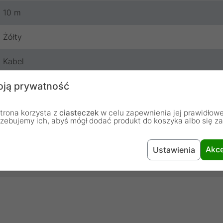
10 m
Żółty
Kabel
ją prywatność
Lanberg
24 miesiące
trona korzysta z
ciasteczek
w celu zapewnienia jej prawidłowe
rzebujemy ich, abyś mógł dodać produkt do koszyka albo się z
Akce
Ustawienia