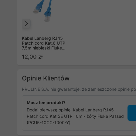
Poprzedni
Kabel Lanberg RJ45
Patch cord Kat.6 UTP
7,5m niebieski Fluke
Passed (PCU6-
12,00 zł
10CC-0750-B)
Opinie Klientów
PROLINE S.A. nie gwarantuje, że zamieszczone opinie po
Masz ten produkt?
Dodaj pierwszą opinię: Kabel Lanberg RJ45
Patch cord Kat.5E UTP 10m - żółty Fluke Passed
(PCU5-10CC-1000-Y)