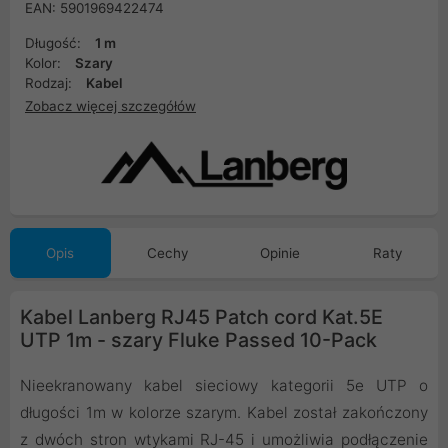
EAN: 5901969422474
Długość:
1 m
Kolor:
Szary
Rodzaj:
Kabel
Zobacz więcej szczegółów
Opis
Cechy
Opinie
Raty
Kabel Lanberg RJ45 Patch cord Kat.5E
UTP 1m - szary Fluke Passed 10-Pack
Nieekranowany kabel sieciowy kategorii 5e UTP o
długości 1m w kolorze szarym. Kabel został zakończony
z dwóch stron wtykami RJ-45 i umożliwia podłączenie