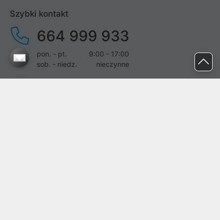
Szybki kontakt
664 999 933
pon. - pt.
9:00 - 17:00
sob. - niedz.
nieczynne
pomoc@proline.pl
Dołącz do nas
Zgłoś błąd na stronie
Proline SA z siedzibą w Mirkowie (55-095), przy ul. Brzozowej 5,
wpisana do rejestru przedsiębiorców Krajowego Rejestru Sądowego
przez Sąd Rejonowy dla Wrocławia-Fabrycznej we Wrocławiu, VI
Wydział Gospodarczy Krajowego Rejestru Sądowego pod nr KRS:
0000282071, NIP: 8951898022, REGON: 020482041, BDO:
000437899. Kapitał zakładowy Spółki wynosi 500000,00 zł i został