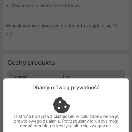
Opakowanie woreczek strunowy
W opakowaniu zbiorczym producenta znajduje się 10
szt.
Cechy produktu
Długość
1 m
Dbamy o Twoją prywatność
Kolor
Szary
Rodzaj
Kabel
Ta strona korzysta z
ciasteczek
w celu zapewnienia jej
Producent
Lanberg
prawidłowego działania. Potrzebujemy ich, abyś mógł
dodać produkt do koszyka albo się zalogować.