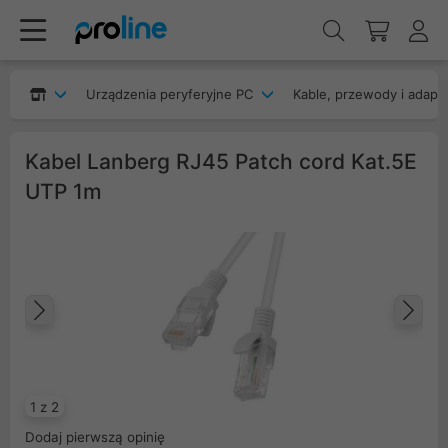
Urządzenia peryferyjne PC
Kable, przewody i adapt
Kabel Lanberg RJ45 Patch cord Kat.5E
UTP 1m
Poprzedni
Na
1 z 2
Dodaj pierwszą opinię