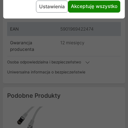
Kod
PCU5-20CC-0100-S
Akceptuję wszystko
Ustawienia
SKU
PCU5-20CC-0100-S
EAN
5901969422474
Gwarancja
12 miesięcy
producenta
Osoba odpowiedzialna i bezpieczeństwo
Uniwersalna informacja o bezpieczeństwie
Podobne Produkty