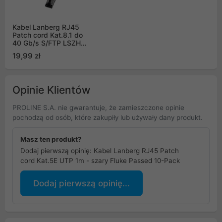
Kabel Lanberg RJ45
Patch cord Kat.8.1 do
40 Gb/s S/FTP LSZH
CU 3m Szary Fluke
19,99 zł
Passed (PCF8-10CU-
0300-S)
Opinie Klientów
PROLINE S.A. nie gwarantuje, że zamieszczone opinie
pochodzą od osób, które zakupiły lub używały dany produkt.
Masz ten produkt?
Dodaj pierwszą opinię: Kabel Lanberg RJ45 Patch
cord Kat.5E UTP 1m - szary Fluke Passed 10-Pack
Dodaj pierwszą opinię...