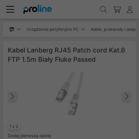
Urządzenia peryferyjne PC
Kable, przewody i adapt
Kabel Lanberg RJ45 Patch cord Kat.6
FTP 1.5m Biały Fluke Passed
Poprzedni
Na
1 z 2
Dodaj pierwszą opinię