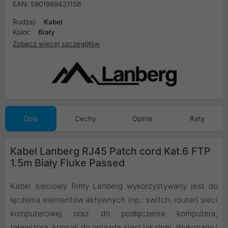
EAN: 5901969421156
Rodzaj:
Kabel
Kolor:
Biały
Zobacz więcej szczegółów
Opis
Cechy
Opinie
Raty
Kabel Lanberg RJ45 Patch cord Kat.6 FTP
1.5m Biały Fluke Passed
Kabel sieciowy firmy Lanberg wykorzystywany jest do
łączenia elementów aktywnych (np.: switch, router) sieci
komputerowej oraz do podłączenia komputera,
telewizora, konsoli do gniazda sieci lokalnej. Wykonany i