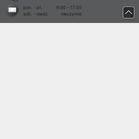
pon. - pt.
9:00 - 17:00
sob. - niedz.
nieczynne
pomoc@proline.pl
Dołącz do nas
Zgłoś błąd na stronie
Proline SA z siedzibą w Mirkowie (55-095), przy ul. Brzozowej 5,
wpisana do rejestru przedsiębiorców Krajowego Rejestru Sądowego
przez Sąd Rejonowy dla Wrocławia-Fabrycznej we Wrocławiu, VI
Wydział Gospodarczy Krajowego Rejestru Sądowego pod nr KRS:
0000282071, NIP: 8951898022, REGON: 020482041, BDO:
000437899. Kapitał zakładowy Spółki wynosi 500000,00 zł i został
on opłacony w całości.
© proline 1996 - 2026. Wszelkie prawa zastrzeżone.