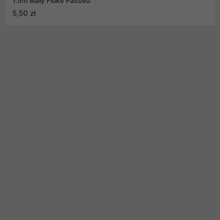
1.5m Biały Fluke Passed
5,50 zł