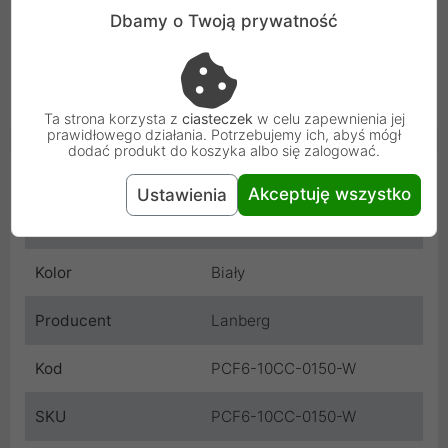
Dbamy o Twoją prywatność
Ta strona korzysta z
ciasteczek
w celu zapewnienia jej
prawidłowego działania. Potrzebujemy ich, abyś mógł
dodać produkt do koszyka albo się zalogować.
Cechy produktu
Akceptuję wszystko
Ustawienia
Rodzaj
Kabel
Kolor
Biały
Producent
Lanberg
Kod
PCF6-10CC-0150-W
SKU
PCF6-10CC-0150-W