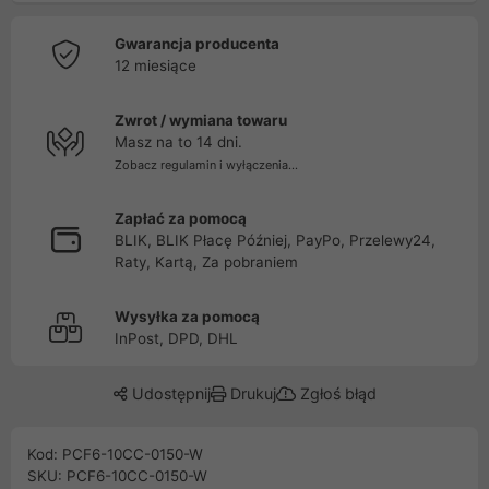
Gwarancja producenta
12 miesiące
Zwrot / wymiana towaru
Masz na to 14 dni.
Zobacz regulamin i wyłączenia...
Zapłać za pomocą
BLIK, BLIK Płacę Później, PayPo, Przelewy24,
Raty, Kartą, Za pobraniem
Wysyłka za pomocą
InPost, DPD, DHL
Udostępnij
Drukuj
Zgłoś błąd
Kod: PCF6-10CC-0150-W
SKU: PCF6-10CC-0150-W