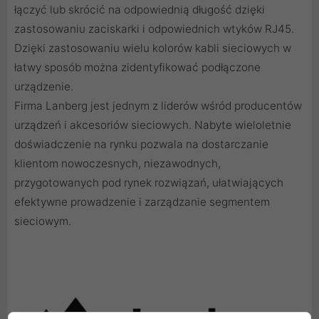
łączyć lub skrócić na odpowiednią długość dzięki
zastosowaniu
zaciskarki
i odpowiednich
wtyków RJ45
.
Dzięki zastosowaniu
wielu kolorów kabli sieciowych
w
łatwy sposób można zidentyfikować podłączone
urządzenie.
Firma Lanberg jest jednym z liderów wśród producentów
urządzeń i akcesoriów sieciowych. Nabyte wieloletnie
doświadczenie na rynku pozwala na dostarczanie
klientom nowoczesnych, niezawodnych,
przygotowanych pod rynek rozwiązań, ułatwiających
efektywne prowadzenie i zarządzanie segmentem
sieciowym.