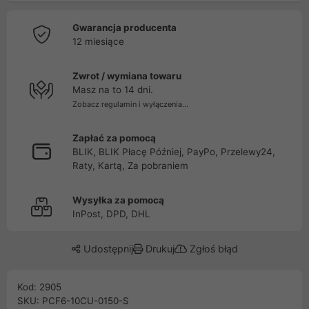
Gwarancja producenta
12 miesiące
Zwrot / wymiana towaru
Masz na to 14 dni.
Zobacz regulamin i wyłączenia...
Zapłać za pomocą
BLIK, BLIK Płacę Później, PayPo, Przelewy24,
Raty, Kartą, Za pobraniem
Wysyłka za pomocą
InPost, DPD, DHL
Udostępnij
Drukuj
Zgłoś błąd
Kod: 2905
SKU: PCF6-10CU-0150-S