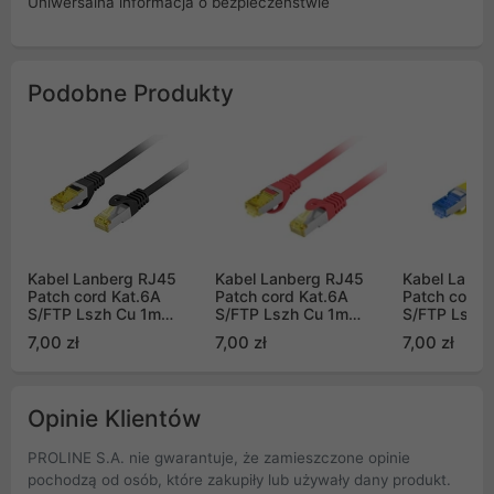
Uniwersalna informacja o bezpieczeństwie
Podobne Produkty
Kabel Lanberg RJ45
Kabel Lanberg RJ45
Kabel Lanbe
Patch cord Kat.6A
Patch cord Kat.6A
Patch cord 
S/FTP Lszh Cu 1m
S/FTP Lszh Cu 1m
S/FTP Lszh 
czarny Fluke Passed
czerwony Fluke Passed
Fluke Passe
7,00 zł
7,00 zł
7,00 zł
Opinie Klientów
PROLINE S.A. nie gwarantuje, że zamieszczone opinie
pochodzą od osób, które zakupiły lub używały dany produkt.