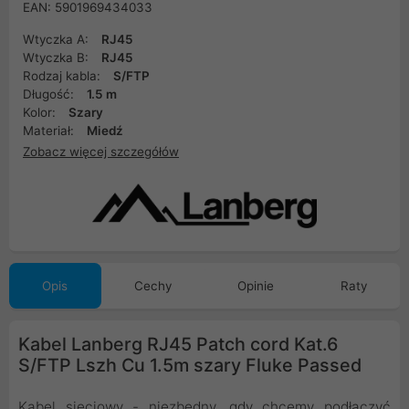
EAN: 5901969434033
Wtyczka A:
RJ45
Wtyczka B:
RJ45
Rodzaj kabla:
S/FTP
Długość:
1.5 m
Kolor:
Szary
Materiał:
Miedź
Zobacz więcej szczegółów
Opis
Cechy
Opinie
Raty
Kabel Lanberg RJ45 Patch cord Kat.6
S/FTP Lszh Cu 1.5m szary Fluke Passed
Kabel sieciowy - niezbędny, gdy chcemy podłączyć