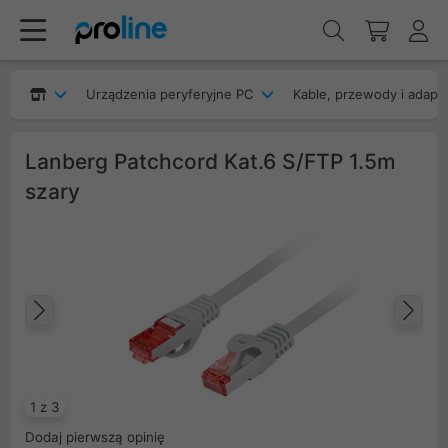
Urządzenia peryferyjne PC
Kable, przewody i adapt
Lanberg Patchcord Kat.6 S/FTP 1.5m
szary
Poprzedni
Na
1 z 3
Dodaj pierwszą opinię