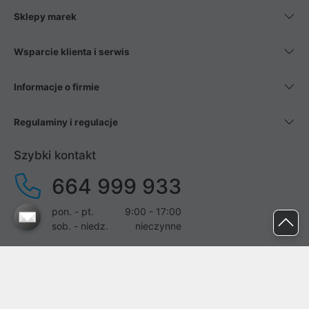
Sklepy marek
Wsparcie klienta i serwis
Informacje o firmie
Regulaminy i regulacje
Szybki kontakt
664 999 933
pon. - pt.
9:00 - 17:00
sob. - niedz.
nieczynne
pomoc@proline.pl
Dołącz do nas