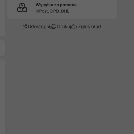
Wysyłka za pomocą
InPost, DPD, DHL
Udostępnij
Drukuj
Zgłoś błąd