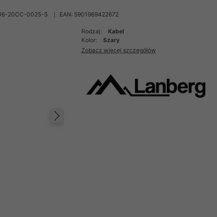
U6-20CC-0025-S
EAN: 5901969422672
Rodzaj:
Kabel
Kolor:
Szary
Zobacz więcej szczegółów
Następny