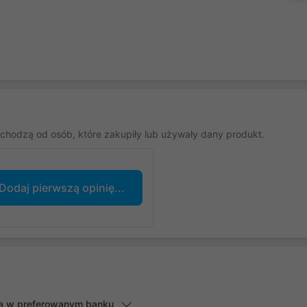
chodzą od osób, które zakupiły lub używały dany produkt.
Dodaj pierwszą opinię...
lną w preferowanym banku