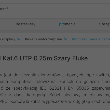
Bestsellery
pro
mocje
Sprzę
i adaptery
Kable teleinformatyczne
 Kat.6 UTP 0.25m Szary Fluke
y jest do łączenia elementów aktywnych (np.: switch
enia komputera, telewizora, konsoli do gniazda siec
ść ze specyfikacją IEC 62321 i EN 55035 zapewni
ość z daną kategorią. Kabel sieciowy miedziowany
8P8C) Końcówki kabla wyposażone w odgiętkę i ochron