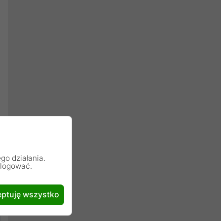
go działania.
alogować.
ptuję wszystko