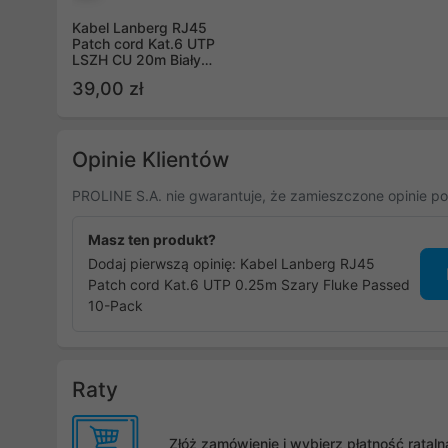
Kabel Lanberg RJ45
Patch cord Kat.6 UTP
LSZH CU 20m Biały
Fluke Passed PCU6-
39,00 zł
10CU-2000-W
Opinie Klientów
PROLINE S.A. nie gwarantuje, że zamieszczone opinie po
Masz ten produkt?
Dodaj pierwszą opinię: Kabel Lanberg RJ45
Patch cord Kat.6 UTP 0.25m Szary Fluke Passed
10-Pack
Raty
Złóż zamówienie i wybierz płatność rata