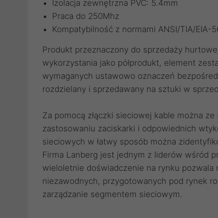
Izolacja zewnętrzna PVC: 5.4mm
Praca do 250Mhz
Kompatybilność z normami ANSI/TIA/EIA-
Produkt przeznaczony do sprzedaży hurtowe
wykorzystania jako półprodukt, element zest
wymaganych ustawowo oznaczeń bezpośrednio
rozdzielany i sprzedawany na sztuki w sprzed
Za pomocą
złączki sieciowej
kable można ze s
zastosowaniu
zaciskarki
i odpowiednich
wtyk
sieciowych
w łatwy sposób można zidentyfik
Firma Lanberg jest jednym z liderów wśród 
wieloletnie doświadczenie na rynku pozwala
niezawodnych, przygotowanych pod rynek roz
zarządzanie segmentem sieciowym.