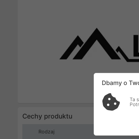
Dbamy o Two
Ta s
Pot
Cechy produktu
Rodzaj