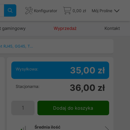
Konfigurator
0,00 zł
Mój Proline
t gamingowy
Wyprzedaż
Kontakt
Patchcord, kable ethernet RJ45, GG45, TERA
35,00 zł
Wysyłkowa:
36,00 zł
Stacjonarna:
,
i
a
Dodaj do koszyka
,
ę
Średnia ilość