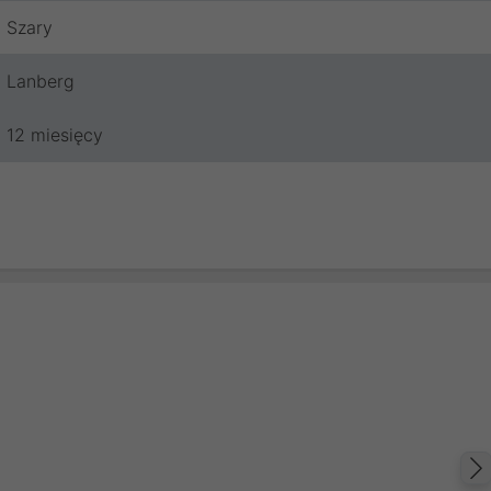
Szary
Lanberg
12 miesięcy