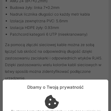
AWG 24 (8*7*0.2mm)
Budowa żyły: linka 7*0.2mm
Nadruk licznika długości co każdy metr kabla
Izolacja zewnętrzna PVC: 5.6mm
Izolacja HDPE żyły: 0.93mm
Patchcord kategorii 6 UTP (nieekranowany)
Za pomocą
złączki sieciowej
kable można ze sobą
łączyć lub skrócić na odpowiednią długość dzięki
zastosowaniu
zaciskarki
i odpowiednich
wtyków RJ45
.
Dzięki zastosowaniu
wielu kolorów kabli sieciowych
w
łatwy sposób można zidentyfikować podłączone
urządzenie.
Firma Lanberg jest jednym z liderów wśród producentów
Dbamy o Twoją prywatność
urządzeń i akcesoriów sieciowych. Nabyte wieloletnie
doświadczenie na rynku pozwala na dostarczanie
klientom nowoczesnych, niezawodnych,