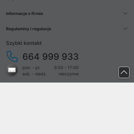
Informacje o firmie
Regulaminy i regulacje
Szybki kontakt
664 999 933
pon. - pt.
9:00 - 17:00
sob. - niedz.
nieczynne
pomoc@proline.pl
Dołącz do nas
Zgłoś błąd na stronie