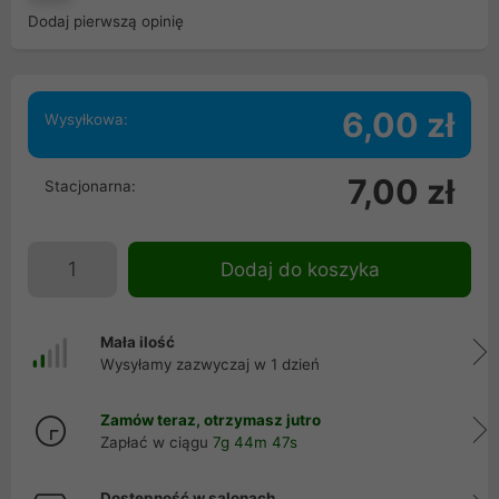
Dodaj pierwszą opinię
6,00 zł
Wysyłkowa:
7,00 zł
Stacjonarna:
Dodaj do koszyka
Mała ilość
Wysyłamy zazwyczaj w 1 dzień
Zamów teraz, otrzymasz jutro
Zapłać w ciągu
7g 44m 47s
Dostępność w salonach