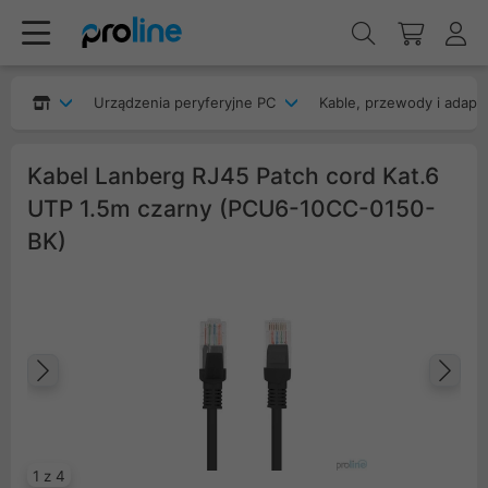
Urządzenia peryferyjne PC
Kable, przewody i adapt
Kabel Lanberg RJ45 Patch cord Kat.6
UTP 1.5m czarny (PCU6-10CC-0150-
BK)
Poprzedni
Na
1 z 4