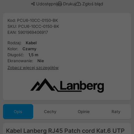
Udostępnij
Drukuj
Zgłoś błąd
Kod: PCU6-10CC-0150-BK
SKU: PCU6-10CC-0150-BK
EAN: 5901969406917
Rodzaj:
Kabel
Kolor:
Czarny
Długość:
1,5 m
Ekranowanie:
Nie
Zobacz więcej szczegółów
Opis
Cechy
Opinie
Raty
Kabel Lanberg RJ45 Patch cord Kat.6 UTP