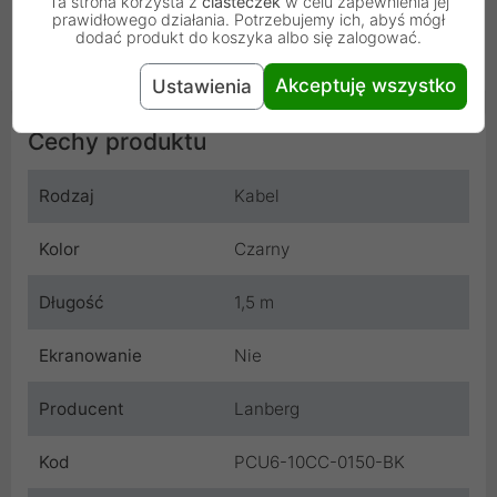
Ta strona korzysta z
ciasteczek
w celu zapewnienia jej
przygotowanych pod rynek rozwiązań, ułatwiających
prawidłowego działania. Potrzebujemy ich, abyś mógł
efektywne prowadzenie i zarządzanie segmentem
dodać produkt do koszyka albo się zalogować.
sieciowym.
Akceptuję wszystko
Ustawienia
Cechy produktu
Rodzaj
Kabel
Kolor
Czarny
Długość
1,5 m
Ekranowanie
Nie
Producent
Lanberg
Kod
PCU6-10CC-0150-BK