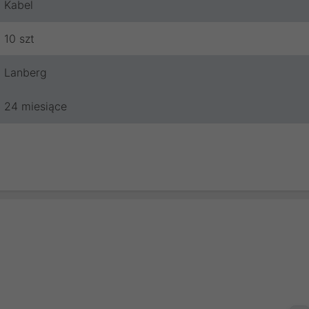
Kabel
10 szt
Lanberg
24 miesiące