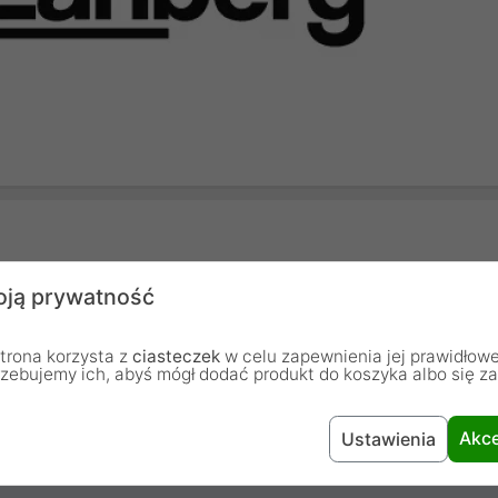
U/UTP
ją prywatność
1.5 m
trona korzysta z
ciasteczek
w celu zapewnienia jej prawidłowe
rzebujemy ich, abyś mógł dodać produkt do koszyka albo się z
Nie
Akce
Ustawienia
Czerwony