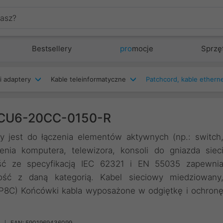
Bestsellery
pro
mocje
Sprzę
i adaptery
Kable teleinformatyczne
 PCU6-20CC-0150-R
y jest do łączenia elementów aktywnych (np.: switch
enia komputera, telewizora, konsoli do gniazda siec
ść ze specyfikacją IEC 62321 i EN 55035 zapewni
ość z daną kategorią. Kabel sieciowy miedziowany
8P8C) Końcówki kabla wyposażone w odgiętkę i ochron
EAN: 5901969436099