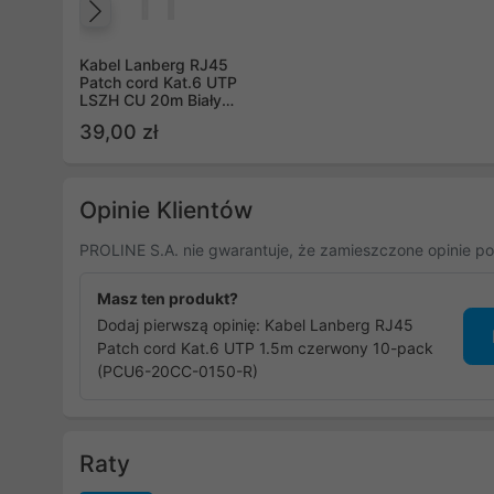
Poprzedni
Kabel Lanberg RJ45
Patch cord Kat.6 UTP
LSZH CU 20m Biały
Fluke Passed PCU6-
39,00 zł
10CU-2000-W
Opinie Klientów
PROLINE S.A. nie gwarantuje, że zamieszczone opinie po
Masz ten produkt?
Dodaj pierwszą opinię: Kabel Lanberg RJ45
Patch cord Kat.6 UTP 1.5m czerwony 10-pack
(PCU6-20CC-0150-R)
Raty