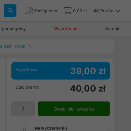
Konfigurator
0,00 zł
Mój Proline
t gamingowy
Wyprzedaż
Kontakt
Patchcord, kable ethernet RJ45, GG45, TERA
39,00 zł
Wysyłkowa:
,
40,00 zł
Stacjonarna:
i
a
,
Dodaj do koszyka
ę
Na wyczerpaniu