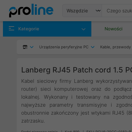
Produkty
Kategorie
Nowości
Producenci
Urządzenia peryferyjne PC
Kable, przewody 
Kategorie
Lanberg RJ45 Patch cord 1.5
Kabel sieciowy firmy Lanberg wykorzystywan
router) sieci komputerowej oraz do podłącz
lokalnej. Wykonany i testowany na zgodno
najwyższe parametry transmisyjne i zgodn
obustronnie zakończony jest wtykami RJ45 (
zatrzasku.
Dodaj pierwszą opinię
Kod: 899
SKU: PCU6-20CC-0150-R