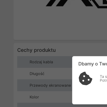
Cechy produktu
Rodzaj kabla
Dbamy o Two
Długość
Ta s
Pot
Przewody ekranowane
Kolor