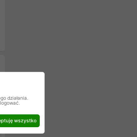
go działania.
alogować.
ptuję wszystko