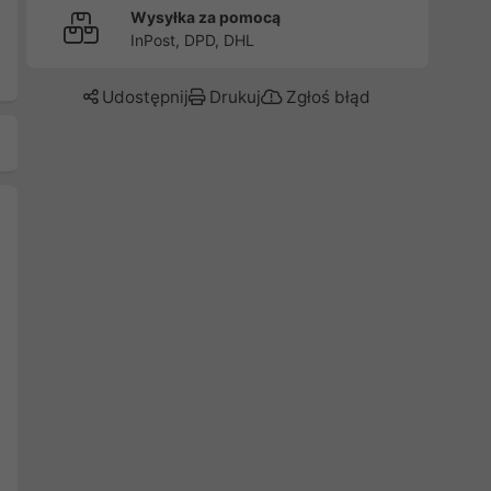
Wysyłka za pomocą
InPost, DPD, DHL
Udostępnij
Drukuj
Zgłoś błąd