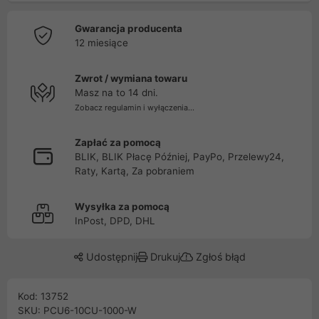
Gwarancja producenta
12 miesiące
Zwrot / wymiana towaru
Masz na to 14 dni.
Zobacz regulamin i wyłączenia...
Zapłać za pomocą
BLIK, BLIK Płacę Później, PayPo, Przelewy24,
Raty, Kartą, Za pobraniem
Wysyłka za pomocą
InPost, DPD, DHL
Udostępnij
Drukuj
Zgłoś błąd
Kod: 13752
SKU: PCU6-10CU-1000-W