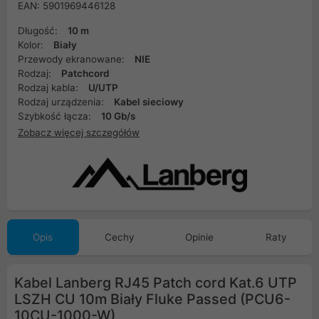
EAN: 5901969446128
Długość:
10 m
Kolor:
Biały
Przewody ekranowane:
NIE
Rodzaj:
Patchcord
Rodzaj kabla:
U/UTP
Rodzaj urządzenia:
Kabel sieciowy
Szybkość łącza:
10 Gb/s
Zobacz więcej szczegółów
Opis
Cechy
Opinie
Raty
Kabel Lanberg RJ45 Patch cord Kat.6 UTP
LSZH CU 10m Biały Fluke Passed (PCU6-
10CU-1000-W)