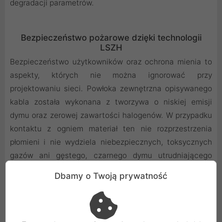
degradacji parametrów.
Bezpieczeństwo pożarowe dzięki technologii
LSZH
Bezpieczeństwo użytkowników oraz ochrona mienia to
aspekty, których nie można ignorować przy
projektowaniu sieci. Powłoka zewnętrzna opisywanego
kabla została wykonana z tworzywa o niskiej emisji
dymu oraz zerowej zawartości halogenów. W przypadku
kontaktu z ogniem materiał ten nie rozprzestrzenia
płomieni i nie wydziela niebezpiecznych, toksycznych
gazów ani gęstego, czarnego dymu utrudniającego
ewakuację. Spełnienie tych rygorystycznych kryteriów
Dbamy o Twoją prywatność
sprawia, że produkt stanowi doskonały wybór do nowych
inwestycji budowlanych oraz modernizowanych
biurowców.