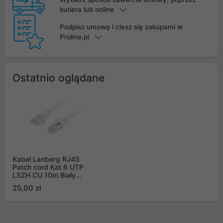
kuriera lub online
Podpisz umowę i ciesz się zakupami w
Proline.pl
Ostatnio oglądane
Kabel Lanberg RJ45
Patch cord Kat.6 UTP
LSZH CU 10m Biały
Fluke Passed (PCU6-
25,00 zł
10CU-1000-W)