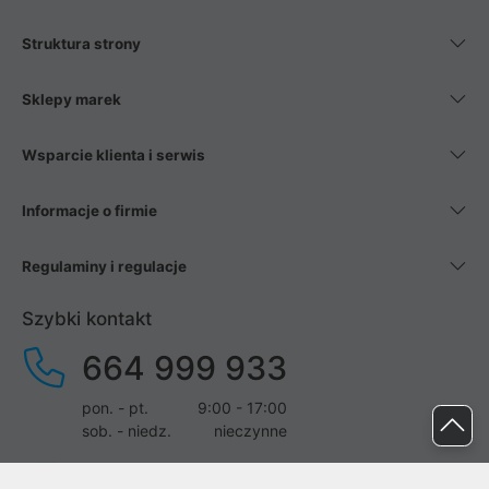
Struktura strony
Sklepy marek
Wsparcie klienta i serwis
Informacje o firmie
Regulaminy i regulacje
Szybki kontakt
664 999 933
pon. - pt.
9:00 - 17:00
sob. - niedz.
nieczynne
pomoc@proline.pl