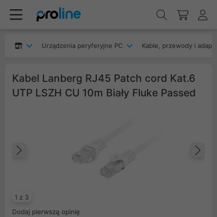
Urządzenia peryferyjne PC
Kable, przewody i adapt
Kabel Lanberg RJ45 Patch cord Kat.6
UTP LSZH CU 10m Biały Fluke Passed
Poprzedni
Na
1 z 3
Dodaj pierwszą opinię