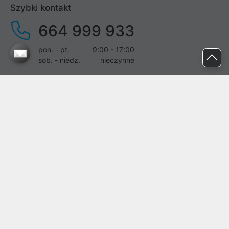
Szybki kontakt
664 999 933
pon. - pt.
9:00 - 17:00
sob. - niedz.
nieczynne
pomoc@proline.pl
Dołącz do nas
Zgłoś błąd na stronie
Proline SA z siedzibą w Mirkowie (55-095), przy ul. Brzozowej 5,
wpisana do rejestru przedsiębiorców Krajowego Rejestru Sądowego
przez Sąd Rejonowy dla Wrocławia-Fabrycznej we Wrocławiu, VI
Wydział Gospodarczy Krajowego Rejestru Sądowego pod nr KRS:
0000282071, NIP: 8951898022, REGON: 020482041, BDO:
000437899. Kapitał zakładowy Spółki wynosi 500000,00 zł i został
on opłacony w całości.