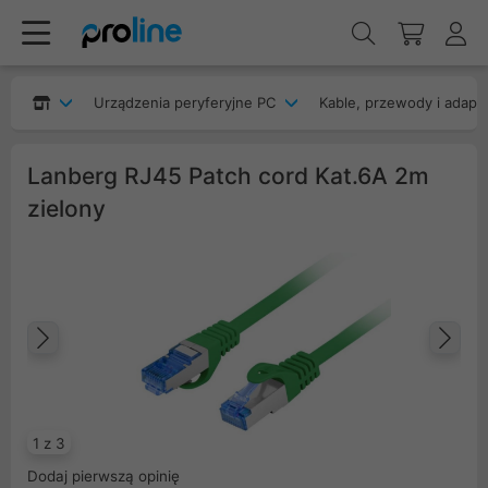
Urządzenia peryferyjne PC
Kable, przewody i adapt
Lanberg RJ45 Patch cord Kat.6A 2m
zielony
Poprzedni
Na
1 z 3
Dodaj pierwszą opinię