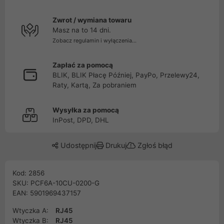
Zwrot / wymiana towaru
Masz na to 14 dni.
Zobacz regulamin i wyłączenia...
Zapłać za pomocą
BLIK, BLIK Płacę Później, PayPo, Przelewy24,
Raty, Kartą, Za pobraniem
Wysyłka za pomocą
InPost, DPD, DHL
Udostępnij
Drukuj
Zgłoś błąd
Kod: 2856
SKU: PCF6A-10CU-0200-G
EAN: 5901969437157
Wtyczka A:
RJ45
Wtyczka B:
RJ45