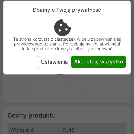
Dbamy o Twoją prywatność
Ta strona korzysta z
ciasteczek
w celu zapewnienia jej
prawidłowego działania. Potrzebujemy ich, abyś mógł
dodać produkt do koszyka albo się zalogować.
Akceptuję wszystko
Ustawienia
Cechy produktu
Wtyczka A
RJ45