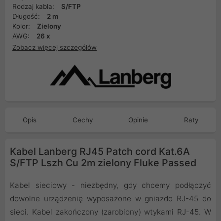
Rodzaj kabla:
S/FTP
Długość:
2 m
Kolor:
Zielony
AWG:
26 x
Zobacz więcej szczegółów
Opis
Cechy
Opinie
Raty
Kabel Lanberg RJ45 Patch cord Kat.6A
S/FTP Lszh Cu 2m zielony Fluke Passed
Kabel sieciowy - niezbędny, gdy chcemy podłączyć
dowolne urządzenię wyposażone w gniazdo RJ-45 do
sieci. Kabel zakończony (zarobiony) wtykami RJ-45. W