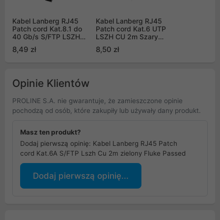
Kabel Lanberg RJ45
Kabel Lanberg RJ45
Patch cord Kat.8.1 do
Patch cord Kat.6 UTP
40 Gb/s S/FTP LSZH
LSZH CU 2m Szary
CU 0.5m Szary Fluke
Fluke Passed (PCU6-
8,49 zł
8,50 zł
Passed (PCF8-10CU-
10CU-0200-S)
0050-S)
Opinie Klientów
PROLINE S.A. nie gwarantuje, że zamieszczone opinie
pochodzą od osób, które zakupiły lub używały dany produkt.
Masz ten produkt?
Dodaj pierwszą opinię: Kabel Lanberg RJ45 Patch
cord Kat.6A S/FTP Lszh Cu 2m zielony Fluke Passed
Dodaj pierwszą opinię...