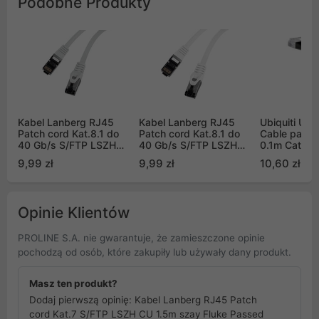
Podobne Produkty
Kabel Lanberg RJ45
Kabel Lanberg RJ45
Ubiquiti Uni
Patch cord Kat.8.1 do
Patch cord Kat.8.1 do
Cable patch
40 Gb/s S/FTP LSZH
40 Gb/s S/FTP LSZH
0.1m Cat6 C
CU 1m Szary Fluke
CU 1m Biały Fluke
Cable-Patc
9,99 zł
9,99 zł
10,60 zł
Passed (PCF8-10CU-
Passed
0100-S)
Opinie Klientów
PROLINE S.A. nie gwarantuje, że zamieszczone opinie
pochodzą od osób, które zakupiły lub używały dany produkt.
Masz ten produkt?
Dodaj pierwszą opinię: Kabel Lanberg RJ45 Patch
cord Kat.7 S/FTP LSZH CU 1.5m szay Fluke Passed