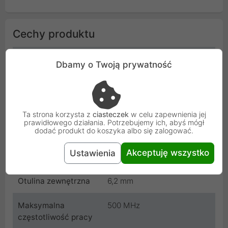
Cechy produktu
Wtyczka A
RJ45 męska
Dbamy o Twoją prywatność
Wtyczka B
RJ45 męska
Rodzaj kabla
S/FTP
Ta strona korzysta z
ciasteczek
w celu zapewnienia jej
prawidłowego działania. Potrzebujemy ich, abyś mógł
dodać produkt do koszyka albo się zalogować.
Długość
1.5 m
Akceptuję wszystko
Ustawienia
Kolor
Szary
Otulina zewnętrzna
6,2 mm
Maksymalna
500 MHz
częstotliwość pracy