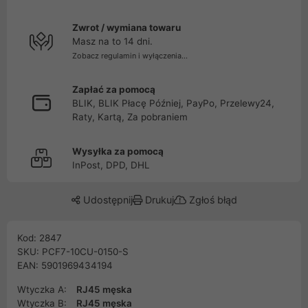
Zwrot / wymiana towaru
Masz na to 14 dni.
Zobacz regulamin i wyłączenia...
Zapłać za pomocą
BLIK, BLIK Płacę Później, PayPo, Przelewy24,
Raty, Kartą, Za pobraniem
Wysyłka za pomocą
InPost, DPD, DHL
Udostępnij
Drukuj
Zgłoś błąd
Kod: 2847
SKU: PCF7-10CU-0150-S
EAN: 5901969434194
Wtyczka A:
RJ45 męska
Wtyczka B:
RJ45 męska