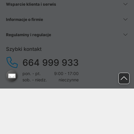
Wsparcie klienta i serwis
Informacje o firmie
Regulaminy i regulacje
Szybki kontakt
664 999 933
pon. - pt.
9:00 - 17:00
sob. - niedz.
nieczynne
pomoc@proline.pl
Dołącz do nas
Zgłoś błąd na stronie