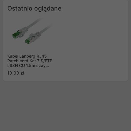
Ostatnio oglądane
Kabel Lanberg RJ45
Patch cord Kat.7 S/FTP
LSZH CU 1.5m szay
Fluke Passed (PCF7-
10,00 zł
10CU-0150-S)