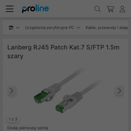
Urządzenia peryferyjne PC
Kable, przewody i adapt
Lanberg RJ45 Patch Kat.7 S/FTP 1.5m
szary
Poprzedni
Na
1 z 3
Dodaj pierwszą opinię