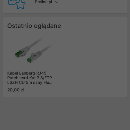
Proline.pl
Ostatnio oglądane
Kabel Lanberg RJ45
Patch cord Kat.7 S/FTP
LSZH CU 5m szay Fluke
Passed (PCF7-10CU-
20,00 zł
0500-S)