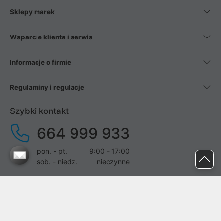
Sklepy marek
Wsparcie klienta i serwis
Informacje o firmie
Regulaminy i regulacje
Szybki kontakt
664 999 933
pon. - pt.
9:00 - 17:00
sob. - niedz.
nieczynne
pomoc@proline.pl
Dołącz do nas