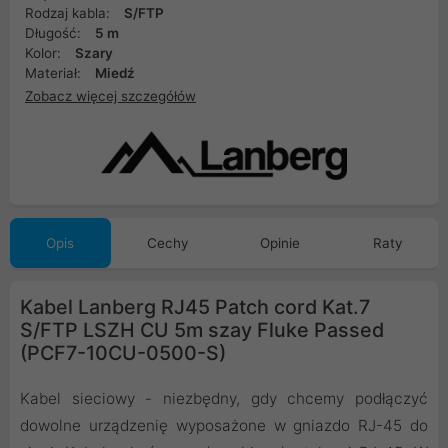
Rodzaj kabla:
S/FTP
Długość:
5 m
Kolor:
Szary
Materiał:
Miedź
Zobacz więcej szczegółów
Opis
Cechy
Opinie
Raty
Kabel Lanberg RJ45 Patch cord Kat.7
S/FTP LSZH CU 5m szay Fluke Passed
(PCF7-10CU-0500-S)
Kabel sieciowy - niezbędny, gdy chcemy podłączyć
dowolne urządzenię wyposażone w gniazdo RJ-45 do