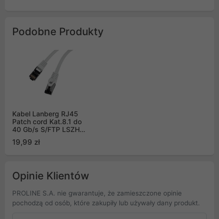
Podobne Produkty
Kabel Lanberg RJ45
Patch cord Kat.8.1 do
40 Gb/s S/FTP LSZH
CU 3m Szary Fluke
19,99 zł
Passed (PCF8-10CU-
0300-S)
Opinie Klientów
PROLINE S.A. nie gwarantuje, że zamieszczone opinie
pochodzą od osób, które zakupiły lub używały dany produkt.