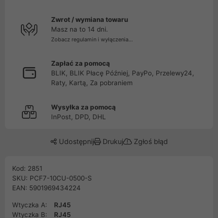
Zwrot / wymiana towaru
Masz na to 14 dni.
Zobacz regulamin i wyłączenia...
Zapłać za pomocą
BLIK, BLIK Płacę Później, PayPo, Przelewy24,
Raty, Kartą, Za pobraniem
Wysyłka za pomocą
InPost, DPD, DHL
Udostępnij
Drukuj
Zgłoś błąd
Kod: 2851
SKU: PCF7-10CU-0500-S
EAN: 5901969434224
Wtyczka A:
RJ45
Wtyczka B:
RJ45