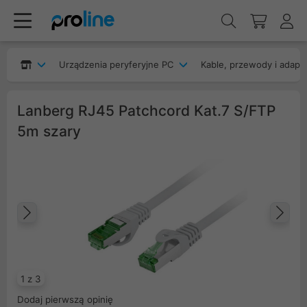
Urządzenia peryferyjne PC
Kable, przewody i adapt
Lanberg RJ45 Patchcord Kat.7 S/FTP
5m szary
Poprzedni
Na
1 z 3
Dodaj pierwszą opinię