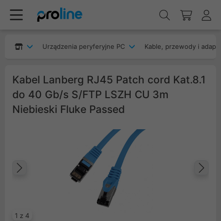
Urządzenia peryferyjne PC
Kable, przewody i adapt
Kabel Lanberg RJ45 Patch cord Kat.8.1
do 40 Gb/s S/FTP LSZH CU 3m
Niebieski Fluke Passed
Poprzedni
Na
1 z 4