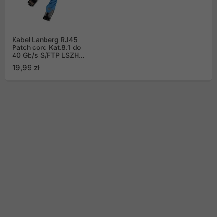
Kabel Lanberg RJ45
Patch cord Kat.8.1 do
40 Gb/s S/FTP LSZH
CU 3m Niebieski Fluke
19,99 zł
Passed