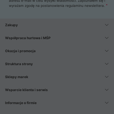
adresu e-mail w celu wysyłki wiadomości. Zapoznałem się i
wyrażam zgodę na postanowienia
regulaminu newslettera
.
Zakupy
Współpraca hurtowa i MŚP
Okazja i promocja
Struktura strony
Sklepy marek
Wsparcie klienta i serwis
Informacje o firmie