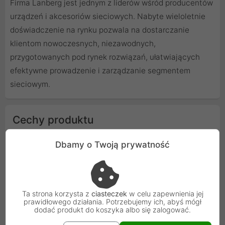
Firma Lanberg jest jednym z liderów wśród producentów
urządzeń i akcesoriów sieciowych. Nabyte wieloletnie
doświadczenie na rynku pozwala na dostarczanie
klientom nowoczesnych, niezawodnych,
przygotowanych pod rynek rozwiązań, ułatwiających
efektywne prowadzenie i zarządzanie segmentem
sieciowym.
Cechy produktu
Dbamy o Twoją prywatność
Wtyczka A
RJ45
Wtyczka B
RJ45
Rodzaj kabla
S/FTP
Ta strona korzysta z
ciasteczek
w celu zapewnienia jej
prawidłowego działania. Potrzebujemy ich, abyś mógł
dodać produkt do koszyka albo się zalogować.
Długość
3 m