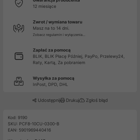
Gwarancja producenta
12 miesiące
Zwrot / wymiana towaru
Masz na to 14 dni.
Zobacz regulamin i wyłączenia...
Zapłać za pomocą
BLIK, BLIK Płacę Później, PayPo, Przelewy24,
Raty, Kartą, Za pobraniem
Wysyłka za pomocą
InPost, DPD, DHL
Udostępnij
Drukuj
Zgłoś błąd
Kod: 9190
SKU: PCF8-10CU-0300-B
EAN: 5901969440416