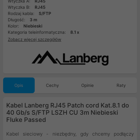
Wtyczka A:
RJ45
Wtyczka B:
RJ45
Rodzaj kabla:
S/FTP
Długość:
3 m
Kolor:
Niebieski
Kategoria teleinformatyczna:
8.1 x
Zobacz więcej szczegółów
Opis
Cechy
Opinie
Raty
Kabel Lanberg RJ45 Patch cord Kat.8.1 do
40 Gb/s S/FTP LSZH CU 3m Niebieski
Fluke Passed
Kabel sieciowy - niezbędny, gdy chcemy podłączy