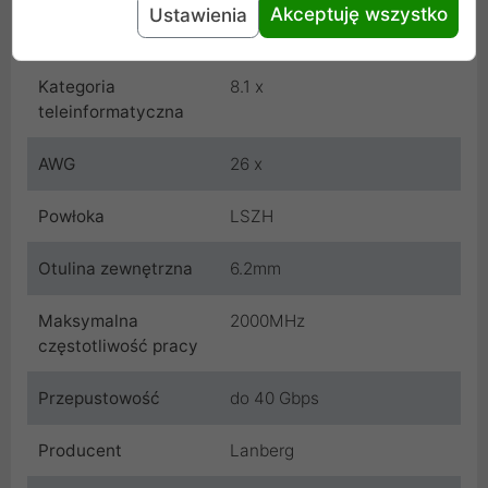
Akceptuję wszystko
Ustawienia
Kolor
Niebieski
Kategoria
8.1 x
teleinformatyczna
AWG
26 x
Powłoka
LSZH
Otulina zewnętrzna
6.2mm
Maksymalna
2000MHz
częstotliwość pracy
Przepustowość
do 40 Gbps
Producent
Lanberg