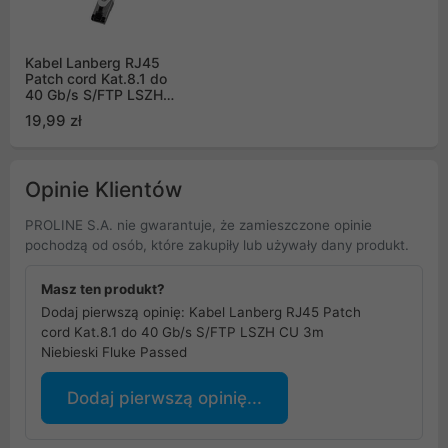
Kabel Lanberg RJ45
Patch cord Kat.8.1 do
40 Gb/s S/FTP LSZH
CU 3m Szary Fluke
19,99 zł
Passed (PCF8-10CU-
0300-S)
Opinie Klientów
PROLINE S.A. nie gwarantuje, że zamieszczone opinie
pochodzą od osób, które zakupiły lub używały dany produkt.
Masz ten produkt?
Dodaj pierwszą opinię: Kabel Lanberg RJ45 Patch
cord Kat.8.1 do 40 Gb/s S/FTP LSZH CU 3m
Niebieski Fluke Passed
Dodaj pierwszą opinię...