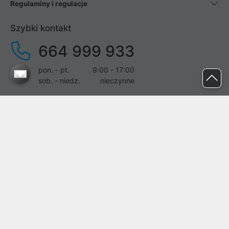
Regulaminy i regulacje
Szybki kontakt
664 999 933
pon. - pt.
9:00 - 17:00
sob. - niedz.
nieczynne
pomoc@proline.pl
Dołącz do nas
Zgłoś błąd na stronie
Proline SA z siedzibą w Mirkowie (55-095), przy ul. Brzozowej 5,
wpisana do rejestru przedsiębiorców Krajowego Rejestru Sądowego
przez Sąd Rejonowy dla Wrocławia-Fabrycznej we Wrocławiu, VI
Wydział Gospodarczy Krajowego Rejestru Sądowego pod nr KRS:
0000282071, NIP: 8951898022, REGON: 020482041, BDO: