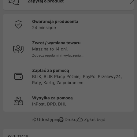
Zapytaj o produkt
Gwarancja producenta
24 miesiące
Zwrot / wymiana towaru
Masz na to 14 dni.
Zobacz regulamin i wyłączenia...
Zapłać za pomocą
BLIK, BLIK Płacę Później, PayPo, Przelewy24,
Raty, Kartą, Za pobraniem
Wysyłka za pomocą
InPost, DPD, DHL
Udostępnij
Drukuj
Zgłoś błąd
Kod: 11416