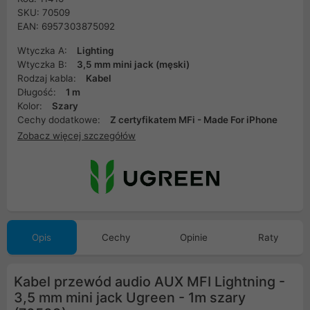
SKU: 70509
EAN: 6957303875092
Wtyczka A:
Lighting
Wtyczka B:
3,5 mm mini jack (męski)
Rodzaj kabla:
Kabel
Długość:
1 m
Kolor:
Szary
Cechy dodatkowe:
Z certyfikatem MFi - Made For iPhone
Zobacz więcej szczegółów
Opis
Cechy
Opinie
Raty
Kabel przewód audio AUX MFI Lightning -
3,5 mm mini jack Ugreen - 1m szary