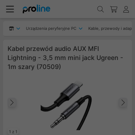
Urządzenia peryferyjne PC
Kable, przewody i adapt
Kabel przewód audio AUX MFI
Lightning - 3,5 mm mini jack Ugreen -
1m szary (70509)
Poprzedni
Na
1 z 1