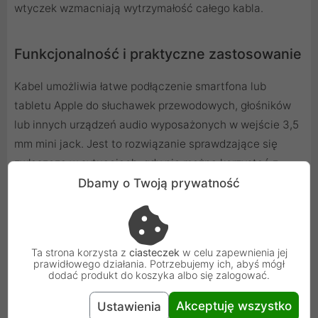
wtyczek wzmacniają wytrzymałość całego kabla.
Funkcjonalność i praktyczne zastosowanie
Kabel umożliwia łatwe podłączenie smartfona lub
tabletu Apple do słuchawek przewodowych, głośników
lub innych urządzeń audio wyposażonych w wejście 3,5
mm mini jack. Jest to rozwiązanie sprawdzające się
zwłaszcza w sytuacjach, gdy nie można korzystać z
połączenia Bluetooth, lub preferujemy stabilność i
Dbamy o Twoją prywatność
jakość dźwięku z przewodu. Przewód o długości 1 metra
jest wystarczająco długi do wygodnego używania,
utrzymując jednocześnie porządek i minimalizując
Ta strona korzysta z
ciasteczek
w celu zapewnienia jej
plątanie.
prawidłowego działania. Potrzebujemy ich, abyś mógł
dodać produkt do koszyka albo się zalogować.
Akceptuję wszystko
Ustawienia