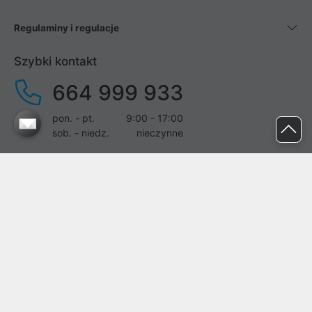
Regulaminy i regulacje
Szybki kontakt
664 999 933
pon. - pt.
9:00 - 17:00
sob. - niedz.
nieczynne
pomoc@proline.pl
Dołącz do nas
Zgłoś błąd na stronie
Proline SA z siedzibą w Mirkowie (55-095), przy ul. Brzozowej 5,
wpisana do rejestru przedsiębiorców Krajowego Rejestru Sądowego
przez Sąd Rejonowy dla Wrocławia-Fabrycznej we Wrocławiu, VI