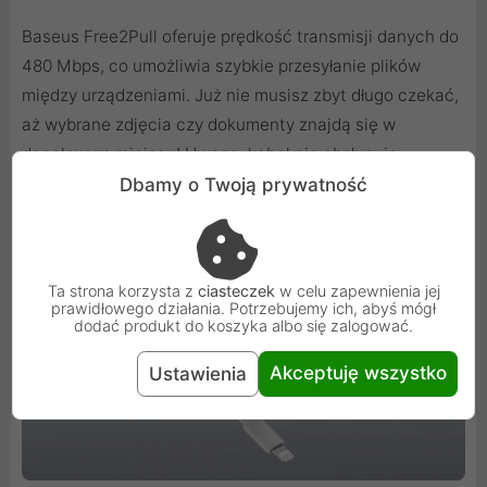
Baseus Free2Pull oferuje prędkość transmisji danych do
480 Mbps, co umożliwia szybkie przesyłanie plików
między urządzeniami. Już nie musisz zbyt długo czekać,
aż wybrane zdjęcia czy dokumenty znajdą się w
docelowym miejscu! Uwaga: kabel nie obsługuje
transmisji wideo.
Dbamy o Twoją prywatność
Ta strona korzysta z
ciasteczek
w celu zapewnienia jej
prawidłowego działania. Potrzebujemy ich, abyś mógł
dodać produkt do koszyka albo się zalogować.
Akceptuję wszystko
Ustawienia