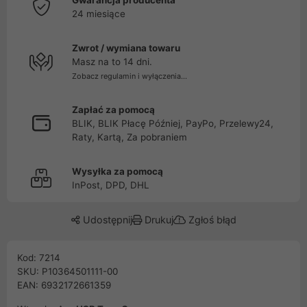
Gwarancja producenta
24 miesiące
Zwrot / wymiana towaru
Masz na to 14 dni.
Zobacz regulamin i wyłączenia...
Zapłać za pomocą
BLIK, BLIK Płacę Później, PayPo, Przelewy24,
Raty, Kartą, Za pobraniem
Wysyłka za pomocą
InPost, DPD, DHL
Udostępnij
Drukuj
Zgłoś błąd
Kod: 7214
SKU: P10364501111-00
EAN: 6932172661359