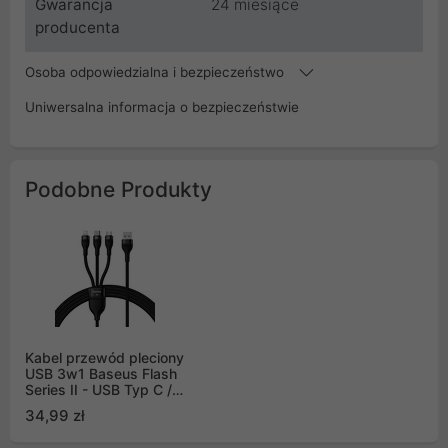
Gwarancja
24 miesiące
producenta
Osoba odpowiedzialna i bezpieczeństwo
Uniwersalna informacja o bezpieczeństwie
Podobne Produkty
Kabel przewód pleciony
USB 3w1 Baseus Flash
Series II - USB Typ C /
Lightning / micro USB
34,99 zł
100 W 1,2 m czarny
(CASS030001)