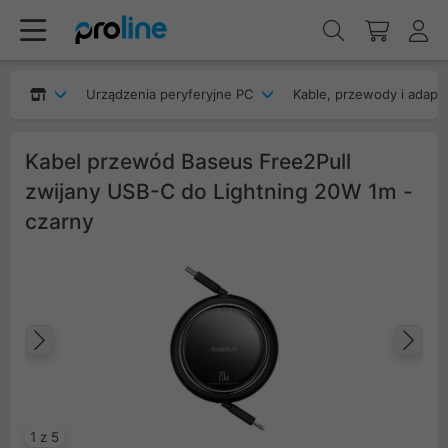
Urządzenia peryferyjne PC
Kable, przewody i adapt
Kabel przewód Baseus Free2Pull
zwijany USB-C do Lightning 20W 1m -
czarny
Poprzedni
Na
1 z 5