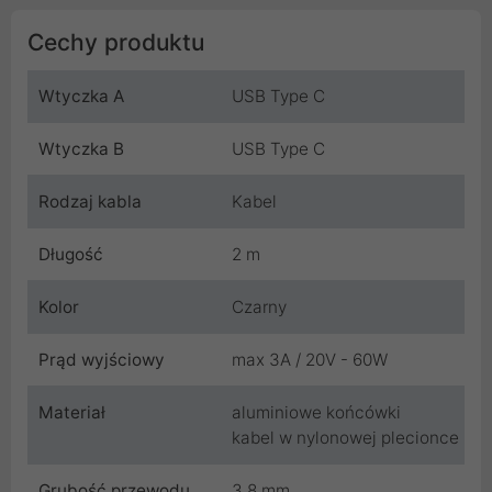
Cechy produktu
Wtyczka A
USB Type C
Wtyczka B
USB Type C
Rodzaj kabla
Kabel
Długość
2 m
Kolor
Czarny
Prąd wyjściowy
max 3A / 20V - 60W
Materiał
aluminiowe końcówki
kabel w nylonowej plecionce
Grubość przewodu
3.8 mm