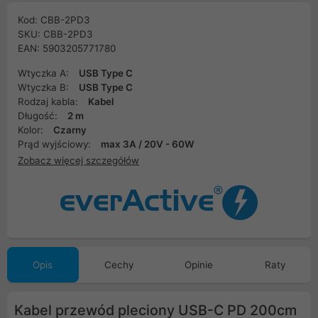
Kod: CBB-2PD3
SKU: CBB-2PD3
EAN: 5903205771780
Wtyczka A:
USB Type C
Wtyczka B:
USB Type C
Rodzaj kabla:
Kabel
Długość:
2 m
Kolor:
Czarny
Prąd wyjściowy:
max 3A / 20V - 60W
Zobacz więcej szczegółów
Opis
Cechy
Opinie
Raty
Kabel przewód pleciony USB-C PD 200cm