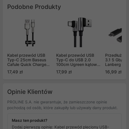
Podobne Produkty
Kabel przewód USB
Kabel przewód USB
Przedłużac
Typ-C 25cm Baseus
Typ-C do USB 2.0
3.1 5 Gb/s 
Cafule Quick Charge
100cm Ugreen kątowy
Lanberg cza
66W z obsługą
480Mb/s QC3.0 3A
17,49 zł
17,99 zł
16,99 zł
szybkiego ładowania -
szary (US176 20856)
czarny (CAKF000001)
Opinie Klientów
PROLINE S.A. nie gwarantuje, że zamieszczone opinie
pochodzą od osób, które zakupiły lub używały dany produkt.
Masz ten produkt?
Dodaj pierwszą opinię: Kabel przewód pleciony USB-