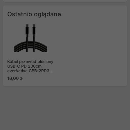
Ostatnio oglądane
Kabel przewód pleciony
USB-C PD 200cm
everActive CBB-2PD3
Power Delivery 3A z
18,00 zł
obsługą szybkiego
ładowania 60W