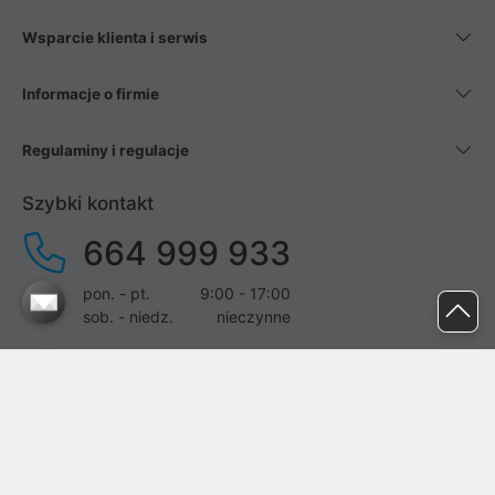
Wsparcie klienta i serwis
Informacje o firmie
Regulaminy i regulacje
Szybki kontakt
664 999 933
pon. - pt.
9:00 - 17:00
sob. - niedz.
nieczynne
pomoc@proline.pl
Dołącz do nas