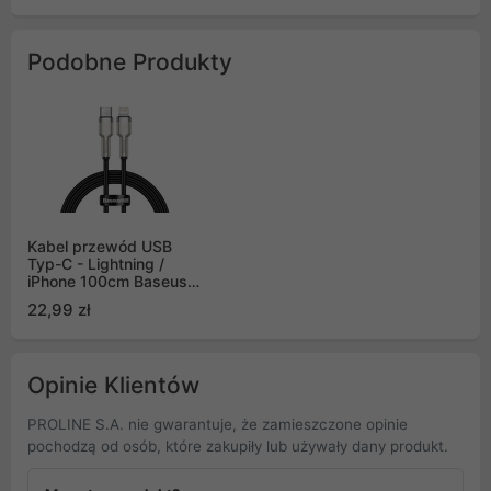
Podobne Produkty
Kabel przewód USB
Typ-C - Lightning /
iPhone 100cm Baseus
Cafule, PD, 20W -
22,99 zł
czarny (CATLJK-A01)
Opinie Klientów
PROLINE S.A. nie gwarantuje, że zamieszczone opinie
pochodzą od osób, które zakupiły lub używały dany produkt.