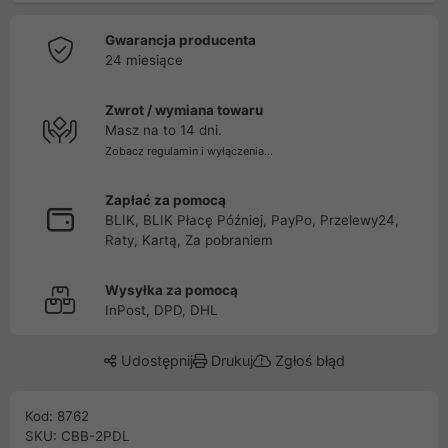
Gwarancja producenta
24 miesiące
Zwrot / wymiana towaru
Masz na to 14 dni.
Zobacz regulamin i wyłączenia...
Zapłać za pomocą
BLIK, BLIK Płacę Później, PayPo, Przelewy24,
Raty, Kartą, Za pobraniem
Wysyłka za pomocą
InPost, DPD, DHL
Udostępnij
Drukuj
Zgłoś błąd
Kod: 8762
SKU: CBB-2PDL