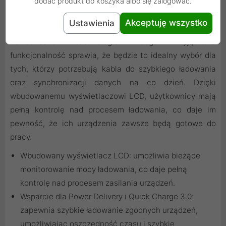
dodać produkt do koszyka albo się zalogować.
Kabel USB-C PD LCD 200 cm everActive CBB-2PDL jest
Akceptuję wszystko
Ustawienia
dedykowany dla osób, które cenią wygodę, szybkość i
nowoczesne technologie. Jego wyjątkowa
funkcjonalność sprawia, że będzie to idealny wybór dla
tych, którzy potrzebują kabla do szybkiego ładowania
oraz synchronizacji danych na co dzień. Dzięki
wbudowanemu wyświetlaczowi LCD, użytkownicy mają
pełną kontrolę nad procesem ładowania, co daje im
pewność, że ich urządzenia zawsze będą gotowe do
pracy.
Wbudowany wyświetlacz LCD: umożliwia bieżące
monitorowanie mocy ładowania, co daje pełną
kontrolę nad procesem zasilania urządzeń.
Wsparcie dla Power Delivery i Quick Charge 3.0:
zapewnia szybkie ładowanie zgodnych urządzeń,
umożliwiając oszczędność czasu i szybkie