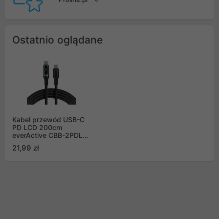
Ostatnio oglądane
Kabel przewód USB-C
PD LCD 200cm
everActive CBB-2PDL
Power Delivery 3A z
21,99 zł
obsługą szybkiego
ładowania 60W