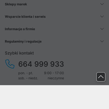
Sklepy marek
Wsparcie klienta i serwis
Informacje o firmie
Regulaminy i regulacje
Szybki kontakt
664 999 933
pon. - pt.
9:00 - 17:00
sob. - niedz.
nieczynne
pomoc@proline.pl
Dołącz do nas