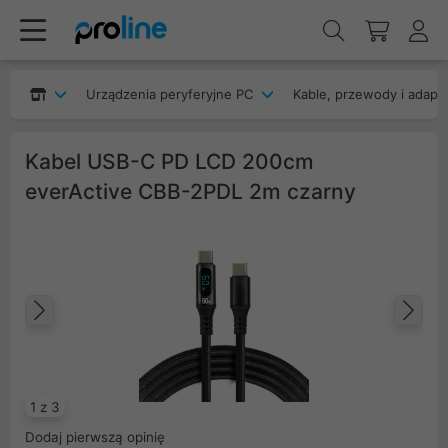
Urządzenia peryferyjne PC
Kable, przewody i adapt
Kabel USB-C PD LCD 200cm
everActive CBB-2PDL 2m czarny
Poprzedni
Na
1 z 3
Dodaj pierwszą opinię