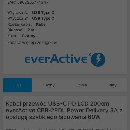
EAN: 5903205774347
Wtyczka A:
USB Type C
Wtyczka B:
USB Type C
Rodzaj kabla:
Kabel
Długość:
2 m
Kolor:
Czarny
Zobacz więcej szczegółów
Opis
Cechy
Opinie
Raty
Kabel przewód USB-C PD LCD 200cm
everActive CBB-2PDL Power Delivery 3A z
obsługą szybkiego ładowania 60W