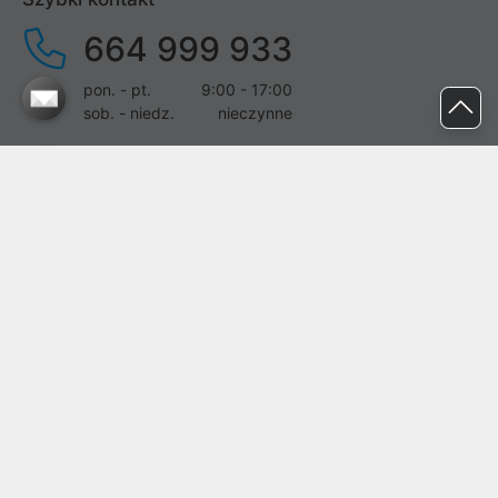
664 999 933
pon. - pt.
9:00 - 17:00
sob. - niedz.
nieczynne
pomoc@proline.pl
Dołącz do nas
Zgłoś błąd na stronie
Proline SA z siedzibą w Mirkowie (55-095), przy ul. Brzozowej 5,
wpisana do rejestru przedsiębiorców Krajowego Rejestru Sądowego
przez Sąd Rejonowy dla Wrocławia-Fabrycznej we Wrocławiu, VI
Wydział Gospodarczy Krajowego Rejestru Sądowego pod nr KRS:
0000282071, NIP: 8951898022, REGON: 020482041, BDO:
000437899. Kapitał zakładowy Spółki wynosi 500000,00 zł i został
on opłacony w całości.