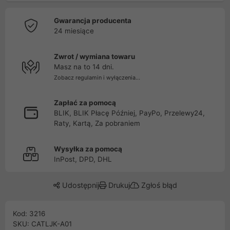
Gwarancja producenta
24 miesiące
Zwrot / wymiana towaru
Masz na to 14 dni.
Zobacz regulamin i wyłączenia...
Zapłać za pomocą
BLIK, BLIK Płacę Później, PayPo, Przelewy24,
Raty, Kartą, Za pobraniem
Wysyłka za pomocą
InPost, DPD, DHL
Udostępnij
Drukuj
Zgłoś błąd
Kod: 3216
SKU: CATLJK-A01