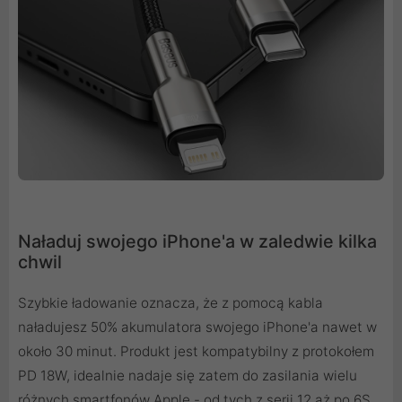
Naładuj swojego iPhone'a w zaledwie kilka
chwil
Szybkie ładowanie oznacza, że z pomocą kabla
naładujesz 50% akumulatora swojego iPhone'a nawet w
około 30 minut. Produkt jest kompatybilny z protokołem
PD 18W, idealnie nadaje się zatem do zasilania wielu
różnych smartfonów Apple - od tych z serii 12 aż po 6S.