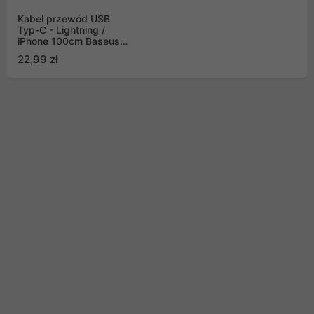
Kabel przewód USB
Typ-C - Lightning /
iPhone 100cm Baseus
Cafule, PD, 20W -
22,99 zł
czarny (CATLJK-A01)