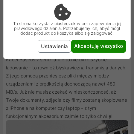
Ta strona korzysta z
ciasteczek
w celu zapewnienia jej
prawidłowego działania. Potrzebujemy ich, abyś mógł
dodać produkt do koszyka albo się zalogować.
Szybkie ładowanie, szybki transfer danych
Akceptuję wszystko
Ustawienia
Kabel Baseus z serii Cafule to nie tylko szybkie
ładowanie - to również błyskawiczna transmisja danych.
Z jego pomocą przeniesiesz pliki między między
urządzeniami z prędkością dochodzącą nawet 480
MB/s. Już nie musisz czekać w nieskończoność, aż
Twoje dokumenty, zdjęcia czy filmy zostaną skopiowane
z iPhone'a na komputer czy laptop - z tym
funkcjonalnym akcesorium zajmie to tylko chwilę!