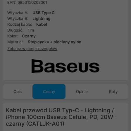
EAN: 6953156202061
Wtyczka A:
USB Type C
Wtyczka B:
Lightning
Rodzaj kabla:
Kabel
Długość:
1 m
Kolor:
Czarny
Materiał:
Stop cynku + pleciony nylon
Zobacz więcej szczegółów
Opis
Cechy
Opinie
Raty
Kabel przewód USB Typ-C - Lightning /
iPhone 100cm Baseus Cafule, PD, 20W -
czarny (CATLJK-A01)