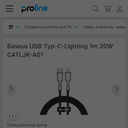
Urządzenia peryferyjne PC
Kable, przewody i adapt
Baseus USB Typ-C-Lighting 1m 20W
CATLJK-A01
Poprzedni
Na
1 z 7
Dodaj pierwszą opinię