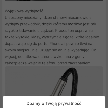
Wyjątkowa wydajność
Ulepszony miedziany rdzeń stanowi niesamowicie
wydajny przewodnik, dzięki któremu możliwe jest tak
szybkie ładowanie urządzeń. Proces ten usprawnia
także wysokiej klasy, wytrzymałe złącze, które idealnie
dopasowuje się do portu iPhone'a i pewnie tkwi na
swoim miejscu, nie luzując się ani nie wypadając. Co
więcej, dodatkowa ochrona wykonana z gumy
zabezpiecza wejście telefonu przed zadrapaniem.
Dbamy o Twoją prywatność