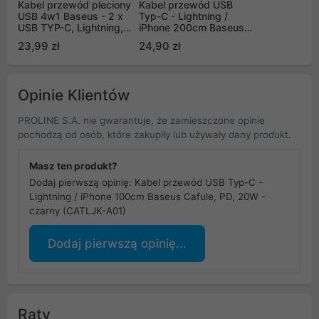
Kabel przewód pleciony
Kabel przewód USB
USB 4w1 Baseus - 2 x
Typ-C - Lightning /
USB TYP-C, Lightning,
iPhone 200cm Baseus
micro USB 120cm 3,5A
Cafule, PD, 20W - biały
23,99 zł
24,90 zł
- czarny (CA1T4-B01)
(CATLJK-B02)
Opinie Klientów
PROLINE S.A. nie gwarantuje, że zamieszczone opinie
pochodzą od osób, które zakupiły lub używały dany produkt.
Masz ten produkt?
Dodaj pierwszą opinię: Kabel przewód USB Typ-C -
Lightning / iPhone 100cm Baseus Cafule, PD, 20W -
czarny (CATLJK-A01)
Dodaj pierwszą opinię...
Raty