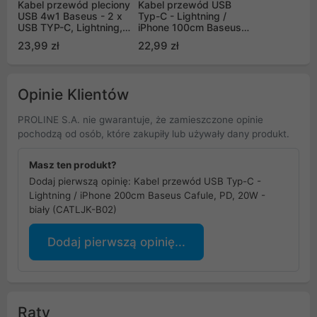
Kabel przewód pleciony
Kabel przewód USB
USB 4w1 Baseus - 2 x
Typ-C - Lightning /
USB TYP-C, Lightning,
iPhone 100cm Baseus
micro USB 120cm 3,5A
Cafule, PD, 20W -
23,99 zł
22,99 zł
- czarny (CA1T4-B01)
czarny (CATLJK-A01)
Opinie Klientów
PROLINE S.A. nie gwarantuje, że zamieszczone opinie
pochodzą od osób, które zakupiły lub używały dany produkt.
Masz ten produkt?
Dodaj pierwszą opinię: Kabel przewód USB Typ-C -
Lightning / iPhone 200cm Baseus Cafule, PD, 20W -
biały (CATLJK-B02)
Dodaj pierwszą opinię...
Raty