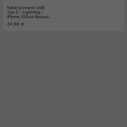
Kabel przewód USB
Typ-C - Lightning /
iPhone 200cm Baseus
Cafule, PD, 20W - biały
24,90 zł
(CATLJK-B02)