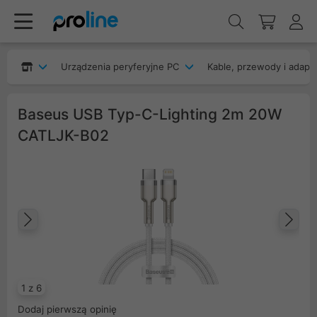
Urządzenia peryferyjne PC
Kable, przewody i adapt
Baseus USB Typ-C-Lighting 2m 20W
CATLJK-B02
Poprzedni
Na
1 z 6
Dodaj pierwszą opinię