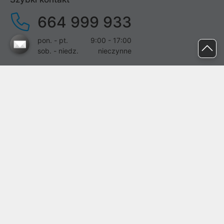
664 999 933
pon. - pt.
9:00 - 17:00
sob. - niedz.
nieczynne
pomoc@proline.pl
Dołącz do nas
Zgłoś błąd na stronie
Proline SA z siedzibą w Mirkowie (55-095), przy ul. Brzozowej 5,
wpisana do rejestru przedsiębiorców Krajowego Rejestru Sądowego
przez Sąd Rejonowy dla Wrocławia-Fabrycznej we Wrocławiu, VI
Wydział Gospodarczy Krajowego Rejestru Sądowego pod nr KRS:
0000282071, NIP: 8951898022, REGON: 020482041, BDO:
000437899. Kapitał zakładowy Spółki wynosi 500000,00 zł i został
on opłacony w całości.