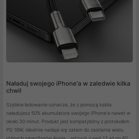
Naładuj swojego iPhone'a w zaledwie kilka
chwil
Szybkie ładowanie oznacza, że z pomocą kabla
naładujesz 50% akumulatora swojego iPhone'a nawet w
około 30 minut. Produkt jest kompatybilny z protokołem
PD 18W, idealnie nadaje się zatem do zasilania wielu
różnych smartfonów Apple - od tych z serii 12 aż po 6S.