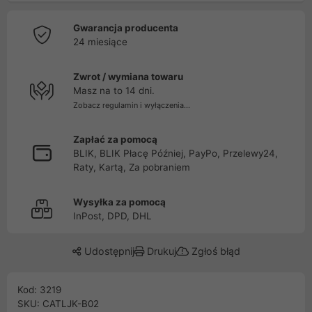
Gwarancja producenta
24 miesiące
Zwrot / wymiana towaru
Masz na to 14 dni.
Zobacz regulamin i wyłączenia...
Zapłać za pomocą
BLIK, BLIK Płacę Później, PayPo, Przelewy24,
Raty, Kartą, Za pobraniem
Wysyłka za pomocą
InPost, DPD, DHL
Udostępnij
Drukuj
Zgłoś błąd
Kod: 3219
SKU: CATLJK-B02