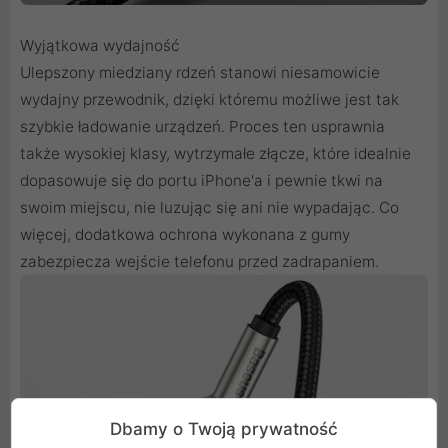
Wyjątkowa wydajność
Ulepszony miedziany rdzeń stanowi niesamowicie
wydajny przewodnik, dzięki któremu możliwe jest tak
szybkie ładowanie urządzeń. Proces ten usprawnia
także wysokiej klasy, wytrzymałe złącze, które idealnie
dopasowuje się do portu iPhone'a i pewnie tkwi na
swoim miejscu, nie luzując się ani nie wypadając. Co
więcej, dodatkowa ochrona wykonana z gumy
zabezpiecza wejście telefonu przed zadrapaniem.
Dbamy o Twoją prywatność