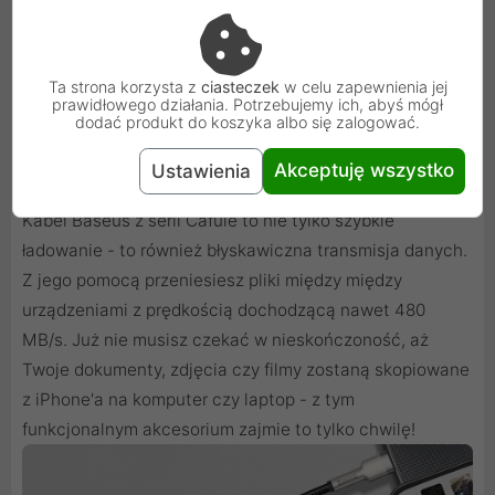
Ta strona korzysta z
ciasteczek
w celu zapewnienia jej
prawidłowego działania. Potrzebujemy ich, abyś mógł
dodać produkt do koszyka albo się zalogować.
Szybkie ładowanie, szybki transfer danych
Akceptuję wszystko
Ustawienia
Kabel Baseus z serii Cafule to nie tylko szybkie
ładowanie - to również błyskawiczna transmisja danych.
Z jego pomocą przeniesiesz pliki między między
urządzeniami z prędkością dochodzącą nawet 480
MB/s. Już nie musisz czekać w nieskończoność, aż
Twoje dokumenty, zdjęcia czy filmy zostaną skopiowane
z iPhone'a na komputer czy laptop - z tym
funkcjonalnym akcesorium zajmie to tylko chwilę!