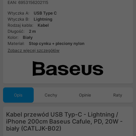
EAN: 6953156202115
Wtyczka A:
USB Type C
Wtyczka B:
Lightning
Rodzaj kabla:
Kabel
Długość:
2 m
Kolor:
Biały
Materiał:
Stop cynku + pleciony nylon
Zobacz więcej szczegółów
Opis
Cechy
Opinie
Raty
Kabel przewód USB Typ-C - Lightning /
iPhone 200cm Baseus Cafule, PD, 20W -
biały (CATLJK-B02)