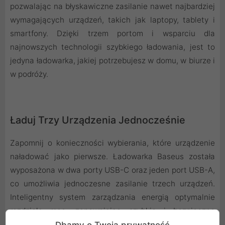
pozwalając na błyskawiczne zasilanie nawet najbardziej
wymagających urządzeń, takich jak laptopy, tablety i
smartfony. Dzięki trzem portom i wsparciu dla
najnowszych technologii szybkiego ładowania, jest to
jedyna ładowarka, jakiej potrzebujesz w domu, w biurze i
w podróży.
Ładuj Trzy Urządzenia Jednocześnie
Zapomnij o konieczności wybierania, które urządzenie
naładować jako pierwsze. Ładowarka Baseus została
wyposażona w dwa porty USB-C oraz jeden port USB-A,
co umożliwia jednoczesne zasilanie trzech urządzeń.
Inteligentny system zarządzania energią optymalnie
rozdziela moc, zapewniając szybkie i bezpieczne
ładowanie dla każdego z nich. Przykładowo, przy