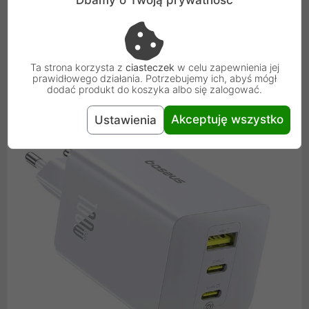
Dbamy o Twoją prywatność
podłączeniu dwóch urządzeń do portów USB-C, moc
jest rozdzielana na 70W i 30W, co wciąż pozwala na
szybkie ładowanie laptopa i telefonu.
Ta strona korzysta z
ciasteczek
w celu zapewnienia jej
prawidłowego działania. Potrzebujemy ich, abyś mógł
dodać produkt do koszyka albo się zalogować.
Akceptuję wszystko
Ustawienia