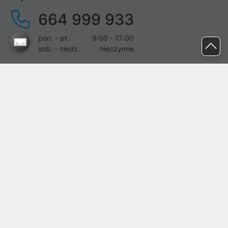
664 999 933
pon. - pt.
9:00 - 17:00
sob. - niedz.
nieczynne
pomoc@proline.pl
Dołącz do nas
Zgłoś błąd na stronie
Proline SA z siedzibą w Mirkowie (55-095), przy ul. Brzozowej 5,
wpisana do rejestru przedsiębiorców Krajowego Rejestru Sądowego
przez Sąd Rejonowy dla Wrocławia-Fabrycznej we Wrocławiu, VI
Wydział Gospodarczy Krajowego Rejestru Sądowego pod nr KRS:
0000282071, NIP: 8951898022, REGON: 020482041, BDO:
000437899. Kapitał zakładowy Spółki wynosi 500000,00 zł i został
on opłacony w całości.
© proline 1996 - 2026. Wszelkie prawa zastrzeżone.