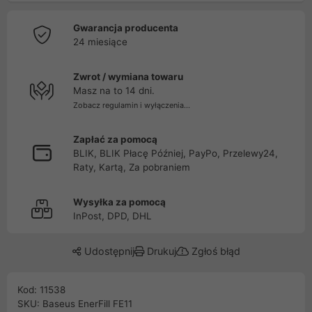
Gwarancja producenta
24 miesiące
Zwrot / wymiana towaru
Masz na to 14 dni.
Zobacz regulamin i wyłączenia...
Zapłać za pomocą
BLIK, BLIK Płacę Później, PayPo, Przelewy24,
Raty, Kartą, Za pobraniem
Wysyłka za pomocą
InPost, DPD, DHL
Udostępnij
Drukuj
Zgłoś błąd
Kod: 11538
SKU: Baseus EnerFill FE11