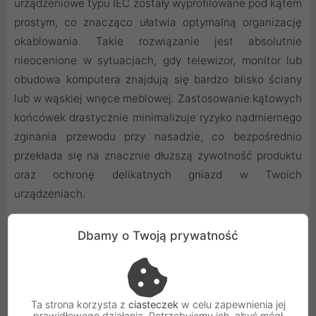
urządzeniowe typu IEC zostały wyprofilowane pod kątem
prostym, co znacząco ułatwia optymalną organizację
okablowania. Takie rozwiązanie jest absolutnie
nieocenione w sytuacjach, gdy telewizor, monitor lub
obudowa komputera znajdują się bardzo blisko ściany
lub w wąskiej wnęce meblowej. Zastosowanie kątowych
końcówek drastycznie minimalizuje ryzyko nadmiernego
zginania przewodu przy nasadzie, co bezpośrednio
przekłada się na znacznie dłuższą żywotność produktu
oraz ochronę delikatnych gniazd w Twoich
urządzeniach.
Dbamy o Twoją prywatność
Bezpieczeństwo potwierdzone rygorystycznymi
certyfikatami
Podczas wyboru osprzętu elektrycznego priorytetem
powinno być bezpieczeństwo użytkownika oraz ochrona
Ta strona korzysta z
ciasteczek
w celu zapewnienia jej
podłączonego, często bardzo drogiego sprzętu.
prawidłowego działania. Potrzebujemy ich, abyś mógł