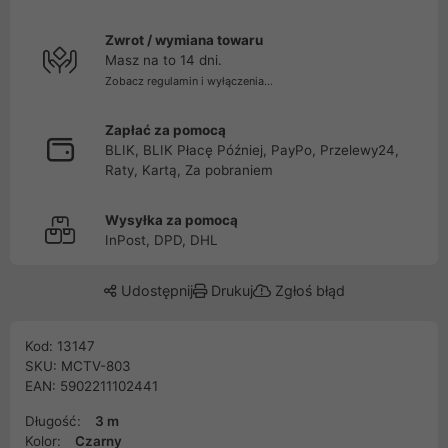
Zwrot / wymiana towaru
Masz na to 14 dni.
Zobacz regulamin i wyłączenia...
Zapłać za pomocą
BLIK, BLIK Płacę Później, PayPo, Przelewy24,
Raty, Kartą, Za pobraniem
Wysyłka za pomocą
InPost, DPD, DHL
Udostępnij
Drukuj
Zgłoś błąd
Kod: 13147
SKU: MCTV-803
EAN: 5902211102441
Długość:
3 m
Kolor:
Czarny