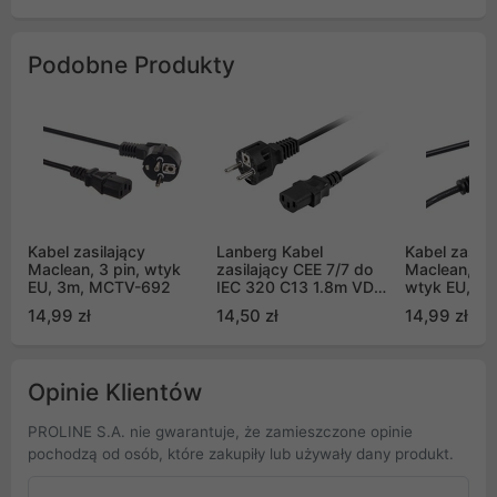
Podobne Produkty
Kabel zasilający
Lanberg Kabel
Kabel zasila
Maclean, 3 pin, wtyk
zasilający CEE 7/7 do
Maclean, kąt
EU, 3m, MCTV-692
IEC 320 C13 1.8m VDE
wtyk EU, 1.
prosty czarny (CA-
802
14,99 zł
14,50 zł
14,99 zł
C13C-15CC-0018-BK)
Opinie Klientów
PROLINE S.A. nie gwarantuje, że zamieszczone opinie
pochodzą od osób, które zakupiły lub używały dany produkt.