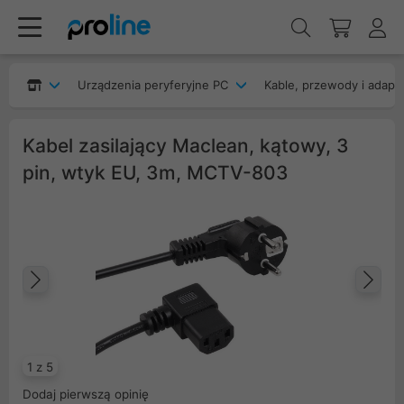
Urządzenia peryferyjne PC
Kable, przewody i adapt
Kabel zasilający Maclean, kątowy, 3
pin, wtyk EU, 3m, MCTV-803
Poprzedni
Na
1 z 5
Dodaj pierwszą opinię