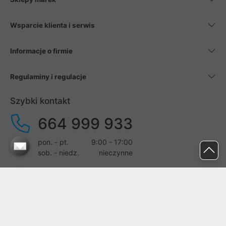
Wsparcie klienta i serwis
Informacje o firmie
Regulaminy i regulacje
Szybki kontakt
664 999 933
pon. - pt.
9:00 - 17:00
sob. - niedz.
nieczynne
pomoc@proline.pl
Dołącz do nas