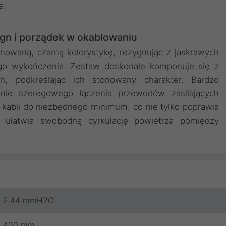
a.
ign i porządek w okablowaniu
onowaną, czarną kolorystykę, rezygnując z jaskrawych
ego wykończenia. Zestaw doskonale komponuje się z
h, podkreślając ich stonowany charakter. Bardzo
nie szeregowego łączenia przewodów zasilających
ę kabli do niezbędnego minimum, co nie tylko poprawia
 ułatwia swobodną cyrkulację powietrza pomiędzy
2.44 mmH2O
400 mm