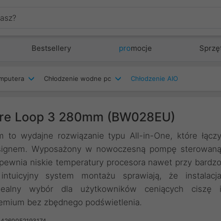
Bestsellery
pro
mocje
Sprzę
mputera
Chłodzenie wodne pc
Chłodzenie AIO
Pure Loop 3 280mm (BW028EU)
 to wydajne rozwiązanie typu All-in-One, które łącz
designem. Wyposażony w nowoczesną pompę sterowan
ewnia niskie temperatury procesora nawet przy bardz
ntuicyjny system montażu sprawiają, że instalacj
dealny wybór dla użytkowników ceniących ciszę 
remium bez zbędnego podświetlenia.
 4260052193174