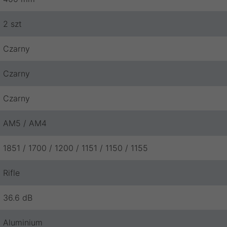
2 szt
Czarny
Czarny
Czarny
AM5 / AM4
1851 / 1700 / 1200 / 1151 / 1150 / 1155
Rifle
36.6 dB
Aluminium