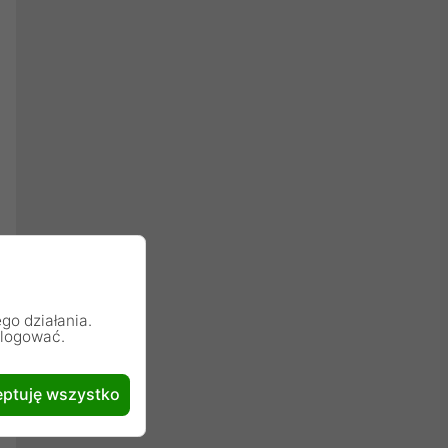
go działania.
alogować.
ptuję wszystko