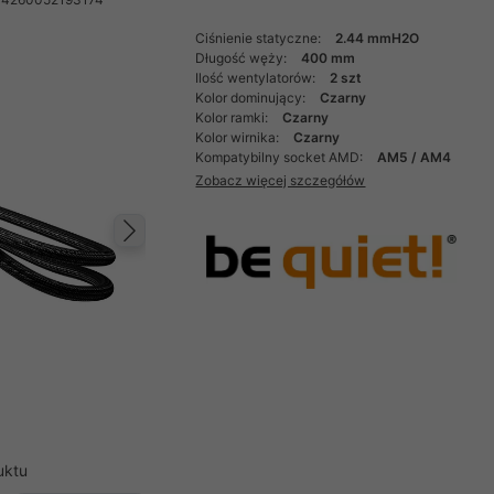
Ciśnienie statyczne:
2.44 mmH2O
Długość węży:
400 mm
Ilość wentylatorów:
2 szt
Kolor dominujący:
Czarny
Kolor ramki:
Czarny
Kolor wirnika:
Czarny
Kompatybilny socket AMD:
AM5 / AM4
Zobacz więcej szczegółów
Następny
uktu