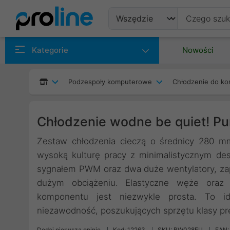
Produkty
Kategorie
Nowości
Producenci
Podzespoły komputerowe
Chłodzenie do ko
Kategorie
Chłodzenie wodne be quiet! 
Zestaw chłodzenia cieczą o średnicy 280 mm
wysoką kulturę pracy z minimalistycznym 
sygnałem PWM oraz dwa duże wentylatory, zap
dużym obciążeniu. Elastyczne węże oraz i
komponentu jest niezwykle prosta. To i
niezawodność, poszukujących sprzętu klasy p
Dodaj pierwszą opinię
Kod: 12263
SKU: BW028EU
EAN: