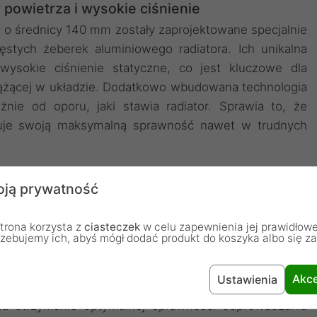
powietrza i wysokie ciśnienie
o średnicy 140 mm zostały zaprojektowane specjalnie
tych żeberek aluminiowego radiatora. Ich unikalna
ysokie ciśnienie statyczne, co jest kluczowe dla
rążącej w układzie. Dodatkowo wbudowana technologia
żnie od oporu, jaki stawia radiator. Sprawia to, że
owuje swoją maksymalną sprawność nawet w trudnych
ażu i łatwa konserwacja
ją prywatność
roszczony dzięki wykorzystaniu elastycznych węży w
trona korzysta z
ciasteczek
w celu zapewnienia jej prawidłowe
swobodne ułożenie chłodnicy w różnych miejscach
rzebujemy ich, abyś mógł dodać produkt do koszyka albo się z
 potrzeb użytkownika. Projektanci zadbali również o
widocznym miejscu dedykowany port do napełniania
Akce
Ustawienia
dzielną konserwację urządzenia bez konieczności jego
na utrzymanie optymalnej sprawności odprowadzania