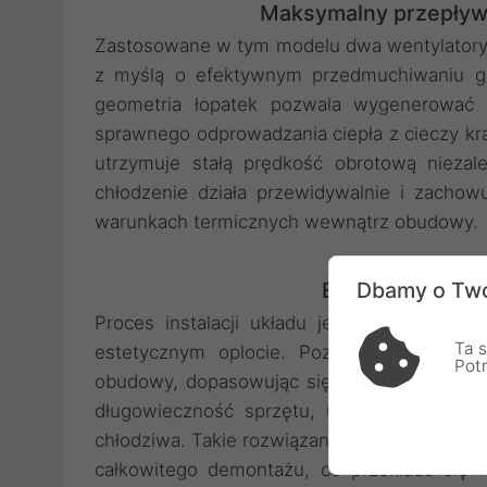
Maksymalny przepływ 
Zastosowane w tym modelu dwa wentylatory 
z myślą o efektywnym przedmuchiwaniu gęs
geometria łopatek pozwala wygenerować w
sprawnego odprowadzania ciepła z cieczy k
utrzymuje stałą prędkość obrotową niezale
chłodzenie działa przewidywalnie i zach
warunkach termicznych wewnątrz obudowy.
Ergonomia mont
Dbamy o Two
Proces instalacji układu jest znacznie up
Ta s
estetycznym oplocie. Pozwalają one na 
Pot
obudowy, dopasowując się do indywidualnych
długowieczność sprzętu, umieszczając w 
chłodziwa. Takie rozwiązanie umożliwia samo
całkowitego demontażu, co przekłada się 