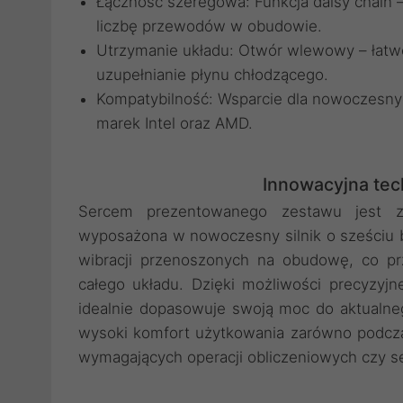
Łączność szeregowa: Funkcja daisy chain 
liczbę przewodów w obudowie.
Utrzymanie układu: Otwór wlewowy – łatw
uzupełnianie płynu chłodzącego.
Kompatybilność: Wsparcie dla nowoczesn
marek Intel oraz AMD.
Innowacyjna tec
Sercem prezentowanego zestawu jest
wyposażona w nowoczesny silnik o sześciu 
wibracji przenoszonych na obudowę, co prz
całego układu. Dzięki możliwości precyzyjn
idealnie dopasowuje swoją moc do aktualneg
wysoki komfort użytkowania zarówno podczas 
wymagających operacji obliczeniowych czy s