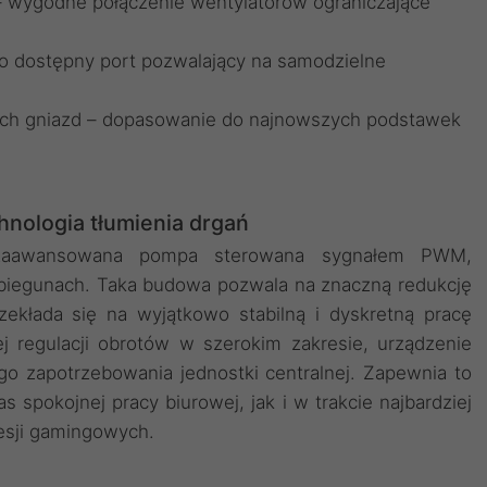
– wygodne połączenie wentylatorów ograniczające
o dostępny port pozwalający na samodzielne
ych gniazd – dopasowanie do najnowszych podstawek
hnologia tłumienia drgań
 zaawansowana pompa sterowana sygnałem PWM,
biegunach. Taka budowa pozwala na znaczną redukcję
ekłada się na wyjątkowo stabilną i dyskretną pracę
ej regulacji obrotów w szerokim zakresie, urządzenie
o zapotrzebowania jednostki centralnej. Zapewnia to
spokojnej pracy biurowej, jak i w trakcie najbardziej
esji gamingowych.