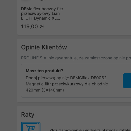
Poprzedni
DEMciflex boczny filtr
przeciwpyłowy Lian
Li O11 Dynamic XL
czarny
119,00 zł
Opinie Klientów
PROLINE S.A. nie gwarantuje, że zamieszczone opinie po
Masz ten produkt?
Dodaj pierwszą opinię: DEMCiflex DF0052
Magnetic filtr przeciwkurzowy dla chłodnic
420mm (3x140mm)
Raty
Złóż zamówienie i wybierz płatność rata