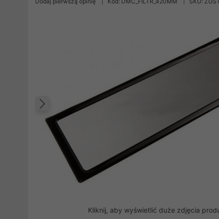
Dodaj pierwszą opinię
Kod: DMC_FILTR_420MM
SKU: ZUS
Poprzedni
Kliknij, aby wyświetlić duże zdjęcia prod