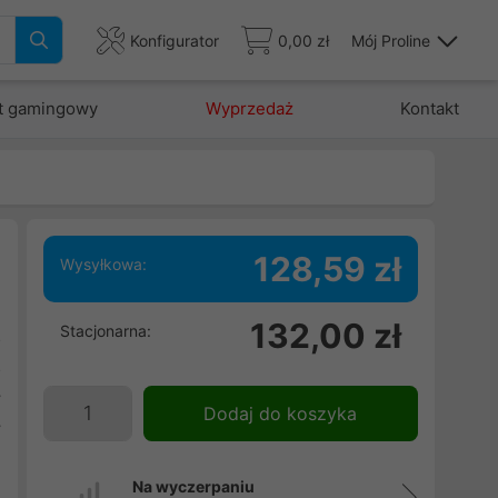
Konfigurator
0,00 zł
Mój Proline
t gamingowy
Wyprzedaż
Kontakt
128,59 zł
Wysyłkowa:
132,00 zł
Stacjonarna:
o
o
y
Dodaj do koszyka
y
Na wyczerpaniu