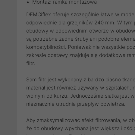
Montaż: ramka montażowa
DEMCiflex oferuje szczególnie łatwe w moder
odpowiednie dla grzejników 240 mm. W tym pr
obudowy w odpowiednim otworze w obudowie 
są potrzebne żadne śruby ani podobne eleme
kompatybilności. Ponieważ nie wszystkie po
zakresie dostawy znajduje się dodatkowa ramka
filtr.
Sam filtr jest wykonany z bardzo ciasno tkane
materiał jest również używany w szpitalach, 
wolnym od kurzu. Jednocześnie siatka jest wy
nieznacznie utrudnia przepływ powietrza.
Aby zmaksymalizować efekt filtrowania, w o
że do obudowy wpychana jest większa ilość p