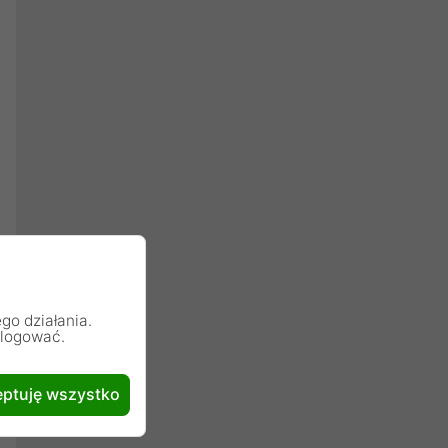
go działania.
alogować.
ptuję wszystko