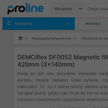
Produkty
Kategorie
Nowości
Producenci
Podzespoły komputerowe
Chłodzenie do ko
Kategorie
DEMCiflex DF0052 Magnetic fil
420mm (3x140mm)
Kiedy po pół roku ponownie otwierasz swó
sprzętu, zwykle zadajesz sobie pytanie, c
odkurzacz. To, co z jednej strony ułatwia prac
sprzątać pokój, gdyby cały brud nie był na wsz
oznacza czasochłonne czyszczenie wnętrza ko