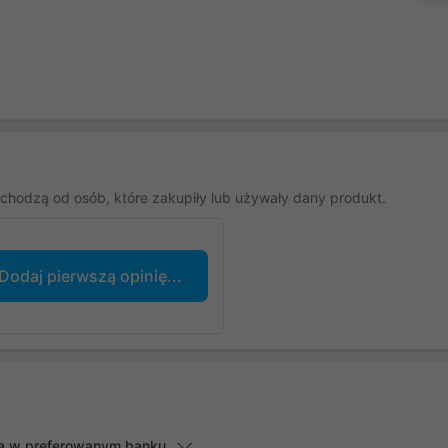
chodzą od osób, które zakupiły lub używały dany produkt.
Dodaj pierwszą opinię...
lną w preferowanym banku