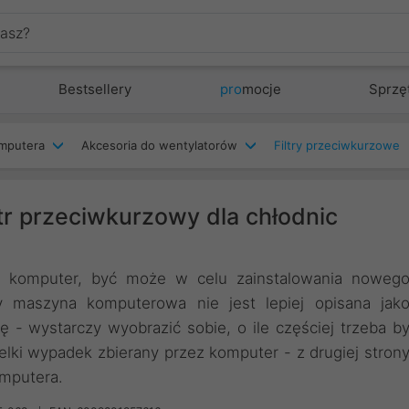
Bestsellery
pro
mocje
Sprzę
mputera
Akcesoria do wentylatorów
Filtry przeciwkurzowe
tr przeciwkurzowy dla chłodnic
j komputer, być może w celu zainstalowania noweg
zy maszyna komputerowa nie jest lepiej opisana jak
ę - wystarczy wyobrazić sobie, o ile częściej trzeba b
elki wypadek zbierany przez komputer - z drugiej stron
mputera.