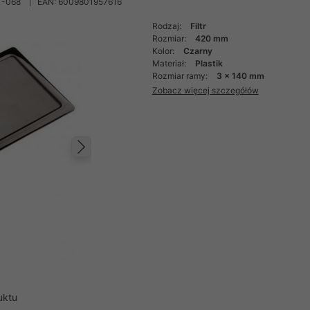
T-068
EAN: 6009801957616
Rodzaj:
Filtr
Rozmiar:
420 mm
Kolor:
Czarny
Materiał:
Plastik
Rozmiar ramy:
3 x 140 mm
Zobacz więcej szczegółów
Następny
uktu