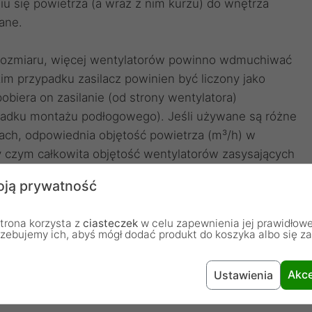
iu się powietrza (a wraz z nim kurzu) do wnętrza
ane.
 rozmiaru, więcej wentylatorów powinno wdmuchiwać
im przypadku zasilacz powinien być liczony jako
biera on zasilanie (od strony wentylatora)
padku montażu podłogowego). Jeśli używane są różne
iach, odpowiednia objętość powietrza (m³/h) w
y czym całkowita objętość wentylatorów zasysających
ujących.
ją prywatność
zda wentylatora powinien być wypoziomowany i
trona korzysta z
ciasteczek
w celu zapewnienia jej prawidłowe
ciwnym razie mogą one pogorszyć przyczepność do
rzebujemy ich, abyś mógł dodać produkt do koszyka albo się z
Akce
Ustawienia