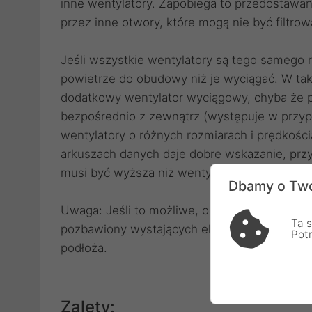
inne wentylatory. Zapobiega to przedostawan
przez inne otwory, które mogą nie być filtrow
Jeśli wszystkie wentylatory są tego samego
powietrze do obudowy niż je wyciągać. W tak
dodatkowy wentylator wyciągowy, chyba że po
bezpośrednio z zewnątrz (występuje w przy
wentylatory o różnych rozmiarach i prędkośc
arkuszach danych daje dobre wskazanie, prz
musi być wyższa niż wentylatorów wydmuch
Dbamy o Two
Uwaga: Jeśli to możliwe, obszar wokół gnia
Ta s
pozbawiony wystających elementów. W prze
Pot
podłoża.
Zalety: