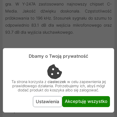
gra. W Y-247A zastosowano najnowszy chipset C-
Media. Jakość dźwięku doskonała. Częstotliwość
próbkowania to 196 kHz. Stosunek sygnału do szumu to
odpowiednio 83.1 dB dla wejścia mikrofonowego oraz
93.7 dB dla wyjścia słuchawkowego.
Dbamy o Twoją prywatność
Cechy produktu
Rodzaj
Zewnętrzne
Ta strona korzysta z
ciasteczek
w celu zapewnienia jej
Interfejs
USB
prawidłowego działania. Potrzebujemy ich, abyś mógł
dodać produkt do koszyka albo się zalogować.
System dźwięku
2.0
Akceptuję wszystko
Ustawienia
Złącza mikrofonowe
Mini Jack 3.5mm x1