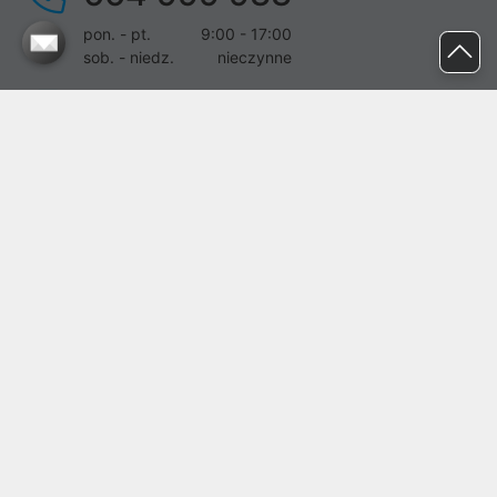
pon. - pt.
9:00 - 17:00
sob. - niedz.
nieczynne
pomoc@proline.pl
Dołącz do nas
Zgłoś błąd na stronie
Proline SA z siedzibą w Mirkowie (55-095), przy ul. Brzozowej 5,
wpisana do rejestru przedsiębiorców Krajowego Rejestru Sądowego
przez Sąd Rejonowy dla Wrocławia-Fabrycznej we Wrocławiu, VI
Wydział Gospodarczy Krajowego Rejestru Sądowego pod nr KRS:
0000282071, NIP: 8951898022, REGON: 020482041, BDO:
000437899. Kapitał zakładowy Spółki wynosi 500000,00 zł i został
on opłacony w całości.
© proline 1996 - 2026. Wszelkie prawa zastrzeżone.