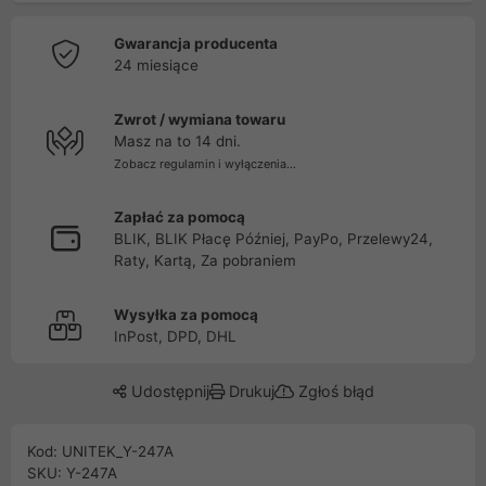
Gwarancja producenta
24 miesiące
Zwrot / wymiana towaru
Masz na to 14 dni.
Zobacz regulamin i wyłączenia...
Zapłać za pomocą
BLIK, BLIK Płacę Później, PayPo, Przelewy24,
Raty, Kartą, Za pobraniem
Wysyłka za pomocą
InPost, DPD, DHL
Udostępnij
Drukuj
Zgłoś błąd
Kod: UNITEK_Y-247A
SKU: Y-247A