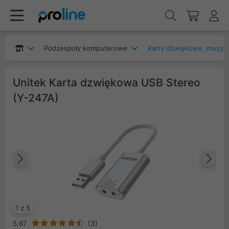
Podzespoły komputerowe
Karty dźwiękowe, muzyc
Unitek Karta dzwiękowa USB Stereo
(Y-247A)
Poprzedni
Na
1 z 5
5,67
(
3
)