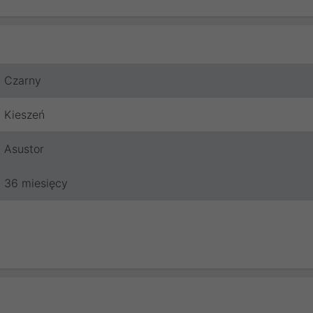
Czarny
Kieszeń
Asustor
36 miesięcy