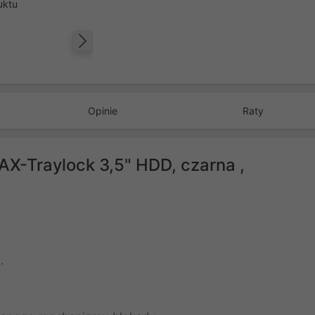
uktu
Następny
Opinie
Raty
X-Traylock 3,5" HDD, czarna ,
.