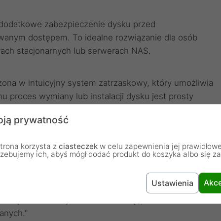
odatkowe zabezpieczenie dysku przed
anym dostępem. To idealne rozwiązanie dla osób
ach stacjonarnych lub serwerach NAS.
ona w intuicyjny system zatrzaskowy, który umożliwia
 proces wymiany lub instalacji dysku jest prosty
ego.
ją prywatność
wiednio zamontowana w urządzeniu - unikniesz ryzyka
trona korzysta z
ciasteczek
w celu zapewnienia jej prawidłowe
rzebujemy ich, abyś mógł dodać produkt do koszyka albo się z
okady, aby zapewnić pełne bezpieczeństwo danych.
iu z urządzeniami Asustor AX7012R oraz innych.
Akce
Ustawienia
rozwiązanie dla użytkowników ceniących
anych."