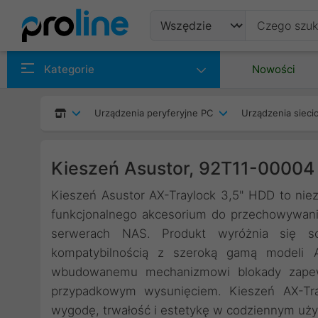
Produkty
Kategorie
Nowości
Producenci
Urządzenia peryferyjne PC
Urządzenia siec
Kategorie
Kieszeń Asustor, 92T11-00004 
Kieszeń Asustor AX-Traylock 3,5" HDD to nie
funkcjonalnego akcesorium do przechowywan
serwerach NAS. Produkt wyróżnia się so
kompatybilnością z szeroką gamą modeli A
wbudowanemu mechanizmowi blokady zapew
przypadkowym wysunięciem. Kieszeń AX-Tra
wygodę, trwałość i estetykę w codziennym uż