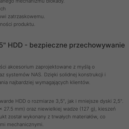
anego mechanizmu blokady.
ych
mowi zatrzaskowemu.
ności produktu.
,5" HDD - bezpieczne przechowywanie
ości akcesorium zaprojektowane z myślą o
 systemów NAS. Dzięki solidnej konstrukcji i
ania najbardziej wymagających klientów.
arde HDD o rozmiarze 3,5", jak i mniejsze dyski 2,5".
 27.5 mm) oraz niewielkiej wadze (127 g), kieszeń
odukt został wykonany z trwałych materiałów, co
ami mechanicznymi.