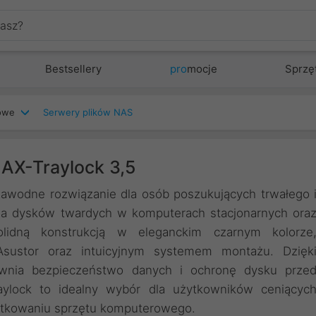
Bestsellery
pro
mocje
Sprzę
iowe
Serwery plików NAS
AX-Traylock 3,5
zawodne rozwiązanie dla osób poszukujących trwałego 
ia dysków twardych w komputerach stacjonarnych ora
lidną konstrukcją w eleganckim czarnym kolorze
sustor oraz intuicyjnym systemem montażu. Dzięk
nia bezpieczeństwo danych i ochronę dysku prze
ylock to idealny wybór dla użytkowników ceniącyc
ytkowaniu sprzętu komputerowego.