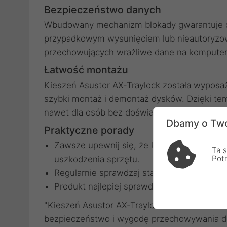
Bezpieczeństwo danych
Wbudowany mechanizm blokady gwarantuje d
przypadkowym wysunięciem lub nieautoryzow
przechowujących wrażliwe dane na komputer
Łatwość montażu
Kieszeń Asustor AX-Traylock została wyposaż
szybki montaż i demontaż dysków. Dzięki temu
nawet dla osób bez doświadczenia techniczn
Dbamy o Two
Praktyczne porady
Zawsze upewnij się, że kieszeń jest odpo
Ta s
Pot
uszkodzenia sprzętu.
Regularnie sprawdzaj stan mechanizmu bl
Produkt najlepiej sprawdza się w połączen
"Kieszeń Asustor AX-Traylock to doskonałe 
bezpieczeństwo i wygodę przechowywania d