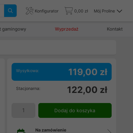
Konfigurator
0,00 zł
Mój Proline
t gamingowy
Wyprzedaż
Kontakt
119,00 zł
Wysyłkowa:
i
122,00 zł
Stacjonarna:
z
,
i
Dodaj do koszyka
d
h
Na zamówienie