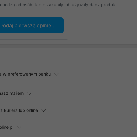
chodzą od osób, które zakupiły lub używały dany produkt.
Dodaj pierwszą opinię...
lną w preferowanym banku
masz mailem
kuriera lub online
line.pl