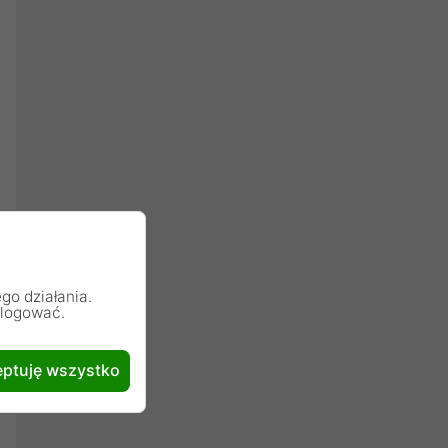
go działania.
alogować.
ptuję wszystko