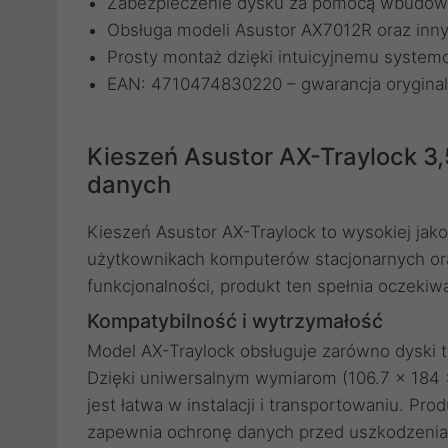
Zabezpieczenie dysku za pomocą wbudow
Obsługa modeli Asustor AX7012R oraz inn
Prosty montaż dzięki intuicyjnemu syste
EAN: 4710474830220 – gwarancja oryginal
Kieszeń Asustor AX-Traylock 3
danych
Kieszeń Asustor AX-Traylock to wysokiej jak
użytkownikach komputerów stacjonarnych oraz
funkcjonalności, produkt ten spełnia oczekiw
Kompatybilność i wytrzymałość
Model AX-Traylock obsługuje zarówno dyski tw
Dzięki uniwersalnym wymiarom (106.7 x 184 x
jest łatwa w instalacji i transportowaniu. Pr
zapewnia ochronę danych przed uszkodzeni