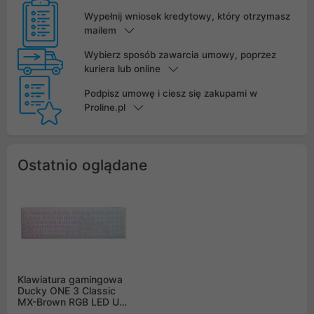
Wypełnij wniosek kredytowy, który otrzymasz
mailem
Wybierz sposób zawarcia umowy, poprzez
kuriera lub online
Podpisz umowę i ciesz się zakupami w
Proline.pl
Ostatnio oglądane
Klawiatura gamingowa
Ducky ONE 3 Classic
MX-Brown RGB LED US
biała, mechaniczna