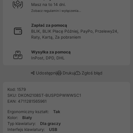
Masz na to 14 dni.
Zobacz regulamin i wyłączenia...
Zapłać za pomocą
BLIK, BLIK Płacę Później, PayPo, Przelewy24,
Raty, Kartą, Za pobraniem
Wysyłka za pomocą
InPost, DPD, DHL
Udostępnij
Drukuj
Zgłoś błąd
Kod: 1579
SKU: DKON2108ST-BUSPDPWWWSC1
EAN: 4711281565961
Ergonomiczny kształt:
Tak
Kolor:
Biały
Typ klawiatury:
Dla graczy
Interfejs klawiatury:
USB