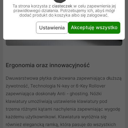
Ta strona korzysta z
ciasteczek
w celu zapewnienia jej
prawidłowego działania. Potrzebujemy ich, abyś mógł
dodać produkt do koszyka albo się zalogować.
Akceptuję wszystko
Ustawienia
Ergonomia oraz innowacyjność
Dwuwarstwowa płytka drukowana zapewniająca dłuższą
żywotność, Technologia N-key or 6-Key Rollover
zapewniająca doskonały Anti - ghosting. Nóżki
klawiatury umożliwiają ustawienie klawiatury pod
trzema różnymi kątami nachylenia zapewniając wygodę
każdemu użytkownikowi. Klawiatura wyróżnia się
również elegancką ramką, która pasuje do wszystkich