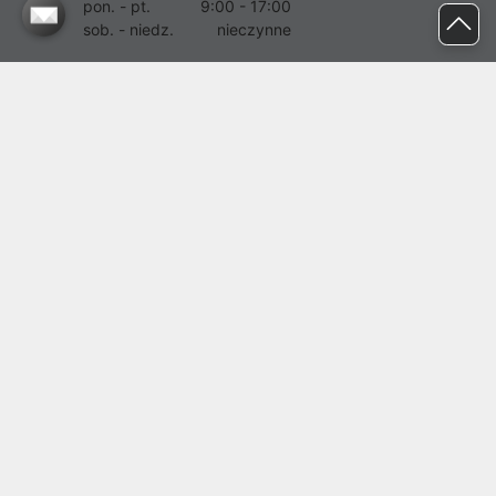
pon. - pt.
9:00 - 17:00
sob. - niedz.
nieczynne
pomoc@proline.pl
Dołącz do nas
Zgłoś błąd na stronie
Proline SA z siedzibą w Mirkowie (55-095), przy ul. Brzozowej 5,
wpisana do rejestru przedsiębiorców Krajowego Rejestru Sądowego
przez Sąd Rejonowy dla Wrocławia-Fabrycznej we Wrocławiu, VI
Wydział Gospodarczy Krajowego Rejestru Sądowego pod nr KRS:
0000282071, NIP: 8951898022, REGON: 020482041, BDO:
000437899. Kapitał zakładowy Spółki wynosi 500000,00 zł i został
on opłacony w całości.
© proline 1996 - 2026. Wszelkie prawa zastrzeżone.