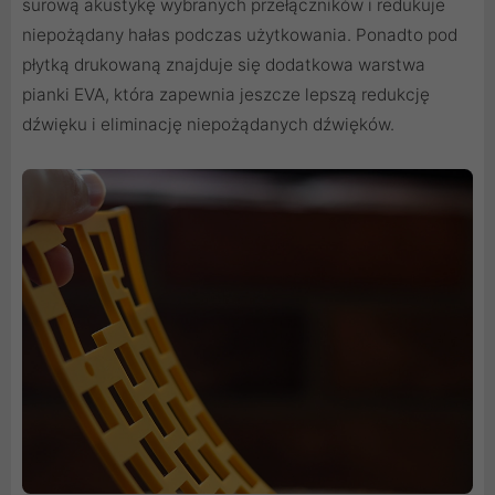
surową akustykę wybranych przełączników i redukuje
niepożądany hałas podczas użytkowania. Ponadto pod
płytką drukowaną znajduje się dodatkowa warstwa
pianki EVA, która zapewnia jeszcze lepszą redukcję
dźwięku i eliminację niepożądanych dźwięków.