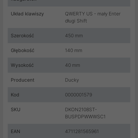
Układ klawiszy
QWERTY US - mały Enter
długi Shift
Szerokość
450 mm
Głębokość
140 mm
Wysokość
40 mm
Producent
Ducky
Kod
0000001579
SKU
DKON2108ST-
BUSPDPWWWSC1
EAN
4711281565961