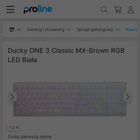
Gaming i streaming
Sprzęt gamingowy
Klawia
Ducky ONE 3 Classic MX-Brown RGB
LED Biała
Poprzedni
Na
1 z 4
Dodaj pierwszą opinię