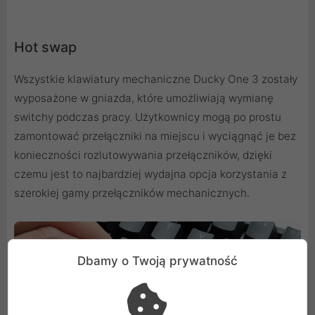
Hot swap
Wszystkie klawiatury mechaniczne Ducky One 3 zostały
wyposażone w gniazda, które umożliwiają wymianę
switchy podczas pracy. Użytkownicy mogą po prostu
zamontować przełączniki na miejscu i wyciągnąć je bez
konieczności rozlutowywania przełączników, dzięki
czemu jest to najbardziej wydajna opcja korzystania z
szerokiej gamy przełączników mechanicznych.
Dbamy o Twoją prywatność