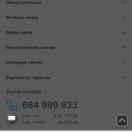
Okazja i promocja
Struktura strony
Sklepy marek
Wsparcie klienta i serwis
Informacje o firmie
Regulaminy i regulacje
Szybki kontakt
664 999 933
pon. - pt.
9:00 - 17:00
sob. - niedz.
nieczynne