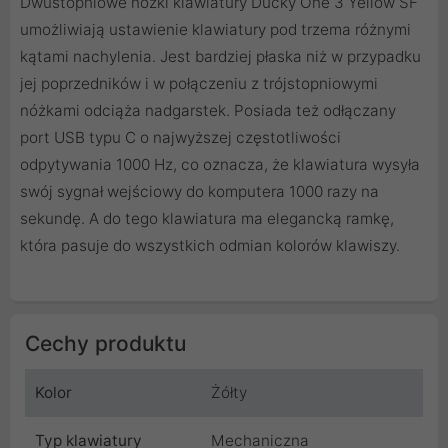
Dwustopniowe nóżki klawiatury Ducky One 3 Yellow SF
umożliwiają ustawienie klawiatury pod trzema różnymi
kątami nachylenia. Jest bardziej płaska niż w przypadku
jej poprzedników i w połączeniu z trójstopniowymi
nóżkami odciąża nadgarstek. Posiada też odłączany
port USB typu C o najwyższej częstotliwości
odpytywania 1000 Hz, co oznacza, że ​​klawiatura wysyła
swój sygnał wejściowy do komputera 1000 razy na
sekundę. A do tego klawiatura ma elegancką ramkę,
która pasuje do wszystkich odmian kolorów klawiszy.
Cechy produktu
Kolor
Żółty
Typ klawiatury
Mechaniczna