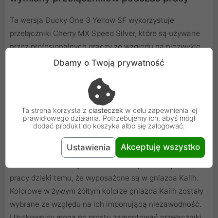
Ta wersja Ducky One 3 Yellow SF wykorzystuje
przełączniki Cherry MX Speed ​​​​Silver, które są używane
przez profesjonalnych graczy ze względu na niezwykle
krótkie czasy reakcji i wysokie częstotliwości
Dbamy o Twoją prywatność
przełączania. Charakteryzują się w szczególności o 40
procent szybszym wyzwalaniem w porównaniu z innymi
przełącznikami Cherry MX i przekonują niską wagą
Ta strona korzysta z
ciasteczek
w celu zapewnienia jej
spustu, krótkim skokiem przełączania i delikatnym,
prawidłowego działania. Potrzebujemy ich, abyś mógł
liniowym odczuciem nacisku. Umożliwia to szybkie
dodać produkt do koszyka albo się zalogować.
podwójne i potrójne uwalnianie dla szczególnie szybkich
Akceptuję wszystko
Ustawienia
akcji. Ale wszystkie standardowe klawiatury
mechaniczne Ducky One 3 można wymieniać podczas
pracy dzieki temu, że wyposażone są w gniazda Kailh.
Kolorowe w żywym żółtym kolorze gniazda Kailh zostały
wybrane ze względu na ich imponującą niezawodność.
Użytkownicy mogą po prostu zamontować przełączniki