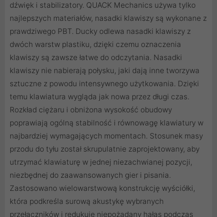
dźwięk i stabilizatory. QUACK Mechanics używa tylko
najlepszych materiałów, nasadki klawiszy są wykonane z
prawdziwego PBT. Ducky odlewa nasadki klawiszy z
dwóch warstw plastiku, dzięki czemu oznaczenia
klawiszy są zawsze łatwe do odczytania. Nasadki
klawiszy nie nabierają połysku, jaki dają inne tworzywa
sztuczne z powodu intensywnego użytkowania. Dzięki
temu klawiatura wygląda jak nowa przez długi czas.
Rozkład ciężaru i obniżona wysokość obudowy
poprawiają ogólną stabilność i równowagę klawiatury w
najbardziej wymagających momentach. Stosunek masy
przodu do tyłu został skrupulatnie zaprojektowany, aby
utrzymać klawiaturę w jednej niezachwianej pozycji,
niezbędnej do zaawansowanych gier i pisania.
Zastosowano wielowarstwową konstrukcję wyściółki,
która podkreśla surową akustykę wybranych
przełączników i redukuje niepożądany hałas podczas