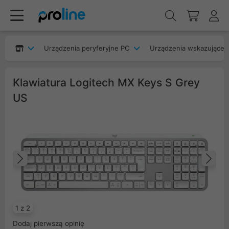
Urządzenia peryferyjne PC
Urządzenia wskazujące
Klawiatura Logitech MX Keys S Grey
US
Poprzedni
Na
1 z 2
Dodaj pierwszą opinię