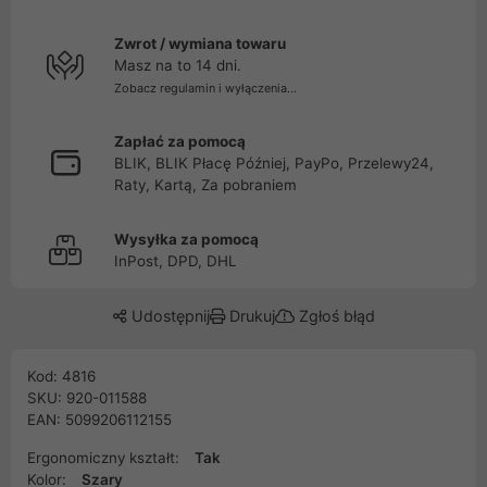
Zwrot / wymiana towaru
Masz na to 14 dni.
Zobacz regulamin i wyłączenia...
Zapłać za pomocą
BLIK, BLIK Płacę Później, PayPo, Przelewy24,
Raty, Kartą, Za pobraniem
Wysyłka za pomocą
InPost, DPD, DHL
Udostępnij
Drukuj
Zgłoś błąd
Kod: 4816
SKU: 920-011588
EAN: 5099206112155
Ergonomiczny kształt:
Tak
Kolor:
Szary