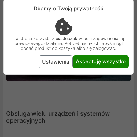
Dbamy o Twoją prywatność
Ta strona korzysta z
ciasteczek
w celu zapewnienia jej
prawidłowego działania. Potrzebujemy ich, abyś mógł
dodać produkt do koszyka albo się zalogować.
Akceptuję wszystko
Ustawienia
Obsługa wielu urządzeń i systemów
operacyjnych