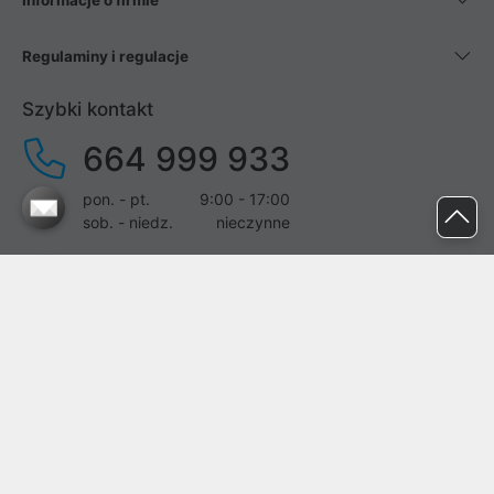
Informacje o firmie
Regulaminy i regulacje
Szybki kontakt
664 999 933
pon. - pt.
9:00 - 17:00
sob. - niedz.
nieczynne
pomoc@proline.pl
Dołącz do nas
Zgłoś błąd na stronie
Proline SA z siedzibą w Mirkowie (55-095), przy ul. Brzozowej 5,
wpisana do rejestru przedsiębiorców Krajowego Rejestru Sądowego
przez Sąd Rejonowy dla Wrocławia-Fabrycznej we Wrocławiu, VI