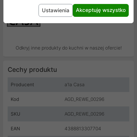
Akceptuję wszystko
Ustawienia
Odkryj inne produkty do kuchni w naszej ofercie!
Cechy produktu
Producent
a'la Casa
Kod
AGD_REWE_00296
SKU
AGD_REWE_00296
EAN
4388813307704