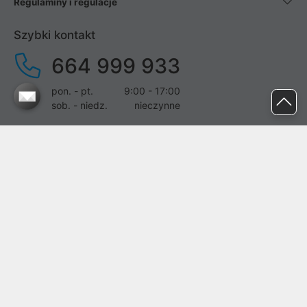
Regulaminy i regulacje
Szybki kontakt
664 999 933
pon. - pt.
9:00 - 17:00
sob. - niedz.
nieczynne
pomoc@proline.pl
Dołącz do nas
Zgłoś błąd na stronie
Proline SA z siedzibą w Mirkowie (55-095), przy ul. Brzozowej 5,
wpisana do rejestru przedsiębiorców Krajowego Rejestru Sądowego
przez Sąd Rejonowy dla Wrocławia-Fabrycznej we Wrocławiu, VI
Wydział Gospodarczy Krajowego Rejestru Sądowego pod nr KRS:
0000282071, NIP: 8951898022, REGON: 020482041, BDO: