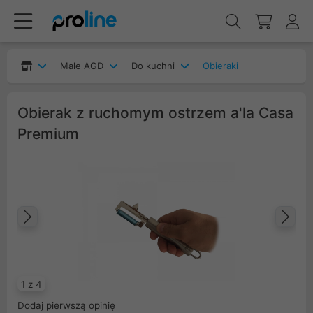
Małe AGD
Do kuchni
Obieraki
Obierak z ruchomym ostrzem a'la Casa
Premium
Poprzedni
Na
1 z 4
Dodaj pierwszą opinię