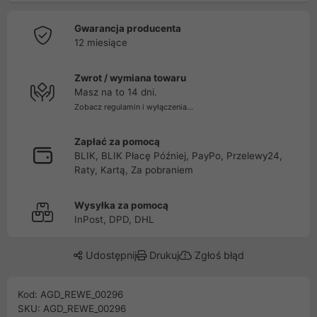
Gwarancja producenta
12 miesiące
Zwrot / wymiana towaru
Masz na to 14 dni.
Zobacz regulamin i wyłączenia...
Zapłać za pomocą
BLIK, BLIK Płacę Później, PayPo, Przelewy24,
Raty, Kartą, Za pobraniem
Wysyłka za pomocą
InPost, DPD, DHL
Udostępnij
Drukuj
Zgłoś błąd
Kod: AGD_REWE_00296
SKU: AGD_REWE_00296