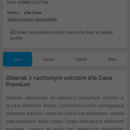
EAN: 4388813307704
Marka:
a'la Casa
Zobacz więcej szczegółów
Opis
Cechy
Opinie
Raty
Obierak z ruchomym ostrzem a'la Casa
Premium
Obierak, obieraczka do warzyw z ruchomym ostrzem a'
la Casa Premium. Każda czynnośćw kuchni wymagająca
obierania warzyw i owoców stanie się łatwiejsza i zajmie
zdecydowanie mniej czasu. Dzięki obieraczce obierzesz
warzywa i owoce ze skórki bez większych problemów.