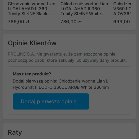
Chłodzenie wodne Lian
Chłodzenie wodne Lian
Chłodzenie A
Li GALAHAD II 360
Li GALAHAD II 360
V360 LCD Bl
Trinity SL-INF Black
Trinity SL-INF White
AIOV360B)
ARGB (GA2T36INB)
ARGB (GA2T36INW)
769,00 zł
786,00 zł
699,00 zł
Opinie Klientów
PROLINE S.A. nie gwarantuje, że zamieszczone opinie
pochodzą od osób, które zakupiły lub używały dany produkt.
Masz ten produkt?
Dodaj pierwszą opinię: Chłodzenie wodne Lian Li
HydroShift II LCD-C 360CL ARGB White 360mm
Dodaj pierwszą opinię...
Raty