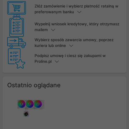
Złóż zamówienie i wybierz płatność ratalną w
preferowanym banku
Wypełnij wniosek kredytowy, który otrzymasz
mailem
Wybierz sposób zawarcia umowy, poprzez
kuriera lub online
Podpisz umowę i ciesz się zakupami w
Proline.pl
Ostatnio oglądane