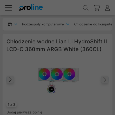
Podzespoły komputerowe
Chłodzenie do komputer
Chłodzenie wodne Lian Li HydroShift II
LCD-C 360mm ARGB White (360CL)
Poprzedni
Na
1 z 3
Dodaj pierwszą opinię