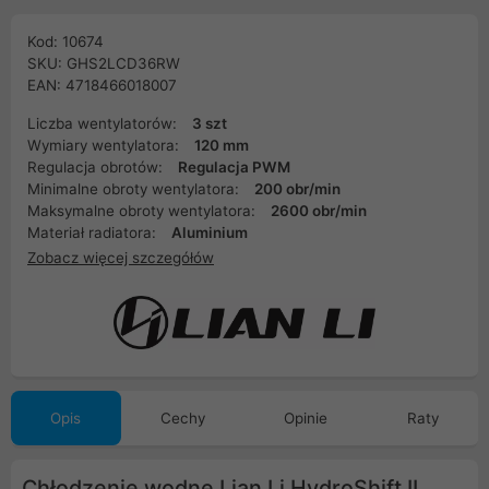
Kod: 10674
SKU: GHS2LCD36RW
EAN: 4718466018007
Liczba wentylatorów:
3 szt
Wymiary wentylatora:
120 mm
Regulacja obrotów:
Regulacja PWM
Minimalne obroty wentylatora:
200 obr/min
Maksymalne obroty wentylatora:
2600 obr/min
Materiał radiatora:
Aluminium
Zobacz więcej szczegółów
Opis
Cechy
Opinie
Raty
Chłodzenie wodne Lian Li HydroShift II