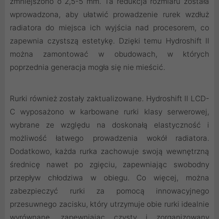
zmniejszono o 2,5-5 mm. Ta redukcja rozmiaru została
wprowadzona, aby ułatwić prowadzenie rurek wzdłuż
radiatora do miejsca ich wyjścia nad procesorem, co
zapewnia czystszą estetykę. Dzięki temu Hydroshift II
można zamontować w obudowach, w których
poprzednia generacja mogła się nie mieścić.
Rurki również zostały zaktualizowane. Hydroshift II LCD-
C wyposażono w karbowane rurki klasy serwerowej,
wybrane ze względu na doskonałą elastyczność i
możliwość łatwego prowadzenia wokół radiatora.
Dodatkowo, każda rurka zachowuje swoją wewnętrzną
średnicę nawet po zgięciu, zapewniając swobodny
przepływ chłodziwa w obiegu. Co więcej, można
zabezpieczyć rurki za pomocą innowacyjnego
przesuwnego zacisku, który utrzymuje obie rurki idealnie
wyrównane, zapewniając czysty i zorganizowany