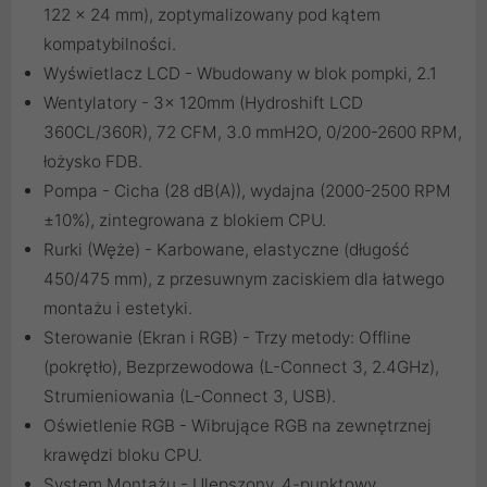
122 x 24 mm), zoptymalizowany pod kątem
kompatybilności.
Wyświetlacz LCD - Wbudowany w blok pompki, 2.1
Wentylatory - 3x 120mm (Hydroshift LCD
360CL/360R), 72 CFM, 3.0 mmH2O, 0/200-2600 RPM,
łożysko FDB.
Pompa - Cicha (28 dB(A)), wydajna (2000-2500 RPM
±10%), zintegrowana z blokiem CPU.
Rurki (Węże) - Karbowane, elastyczne (długość
450/475 mm), z przesuwnym zaciskiem dla łatwego
montażu i estetyki.
Sterowanie (Ekran i RGB) - Trzy metody: Offline
(pokrętło), Bezprzewodowa (L-Connect 3, 2.4GHz),
Strumieniowania (L-Connect 3, USB).
Oświetlenie RGB - Wibrujące RGB na zewnętrznej
krawędzi bloku CPU.
System Montażu - Ulepszony, 4-punktowy,