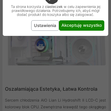
Ta strona korzysta z
ciasteczek
w celu zapewnienia jej
prawidłowego działania. Potrzebujemy ich, abyś mógł
dodać produkt do koszyka albo się zalogować.
Akceptuję wszystko
Ustawienia
Oszałamiająca Estetyka, Łatwa Kontrola
Sercem chłodzenia AIO Lian Li Hydroshift II LCD-C jest
kolorowy blok CPU. Zewnętrzna krawędź tego okrągłego