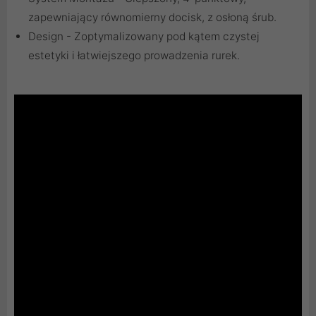
zapewniający równomierny docisk, z osłoną śrub.
Design - Zoptymalizowany pod kątem czystej
estetyki i łatwiejszego prowadzenia rurek.