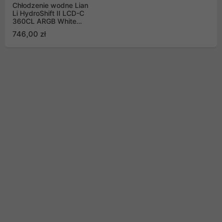
Chłodzenie wodne Lian
Li HydroShift II LCD-C
360CL ARGB White
360mm
746,00 zł