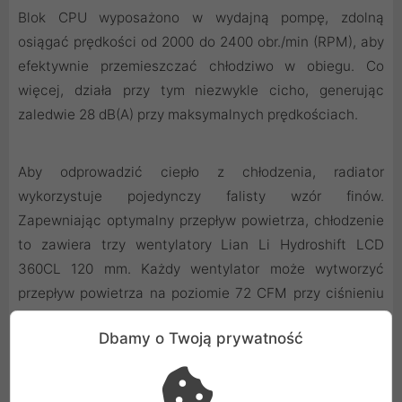
Blok CPU wyposażono w wydajną pompę, zdolną
osiągać prędkości od 2000 do 2400 obr./min (RPM), aby
efektywnie przemieszczać chłodziwo w obiegu. Co
więcej, działa przy tym niezwykle cicho, generując
zaledwie 28 dB(A) przy maksymalnych prędkościach.
Aby odprowadzić ciepło z chłodzenia, radiator
wykorzystuje pojedynczy falisty wzór finów.
Zapewniając optymalny przepływ powietrza, chłodzenie
to zawiera trzy wentylatory Lian Li Hydroshift LCD
360CL 120 mm. Każdy wentylator może wytworzyć
przepływ powietrza na poziomie 72 CFM przy ciśnieniu
statycznym 3,0 mmH2O, co jest idealne do stosowania z
Dbamy o Twoją prywatność
powierzchniami o dużym oporze, takimi jak radiator.