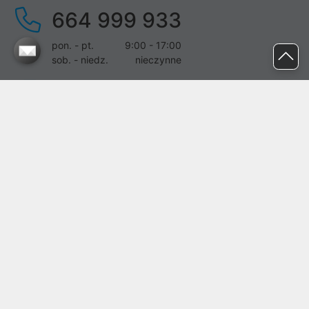
664 999 933
pon. - pt.
9:00 - 17:00
sob. - niedz.
nieczynne
pomoc@proline.pl
Dołącz do nas
Zgłoś błąd na stronie
Proline SA z siedzibą w Mirkowie (55-095), przy ul. Brzozowej 5,
wpisana do rejestru przedsiębiorców Krajowego Rejestru Sądowego
przez Sąd Rejonowy dla Wrocławia-Fabrycznej we Wrocławiu, VI
Wydział Gospodarczy Krajowego Rejestru Sądowego pod nr KRS:
0000282071, NIP: 8951898022, REGON: 020482041, BDO:
000437899. Kapitał zakładowy Spółki wynosi 500000,00 zł i został
on opłacony w całości.
© proline 1996 - 2026. Wszelkie prawa zastrzeżone.