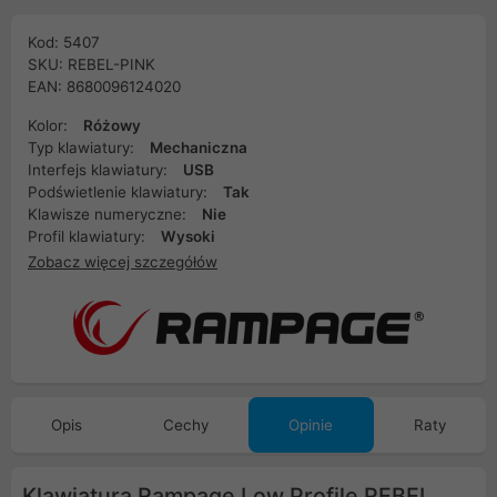
Kod: 5407
SKU: REBEL-PINK
EAN: 8680096124020
Kolor:
Różowy
Typ klawiatury:
Mechaniczna
Interfejs klawiatury:
USB
Podświetlenie klawiatury:
Tak
Klawisze numeryczne:
Nie
Profil klawiatury:
Wysoki
Zobacz więcej szczegółów
Opis
Cechy
Opinie
Raty
Klawiatura Rampage Low Profile REBEL