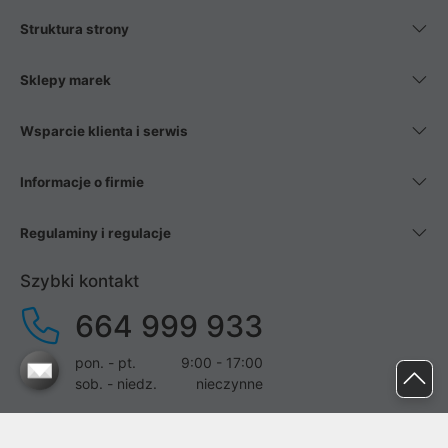
Struktura strony
Sklepy marek
Wsparcie klienta i serwis
Informacje o firmie
Regulaminy i regulacje
Szybki kontakt
664 999 933
pon. - pt.
9:00 - 17:00
sob. - niedz.
nieczynne
pomoc@proline.pl