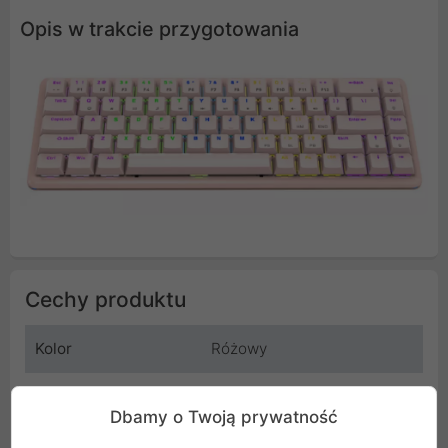
Opis w trakcie przygotowania
Cechy produktu
Kolor
Różowy
Typ klawiatury
Mechaniczna
Dbamy o Twoją prywatność
Interfejs klawiatury
USB