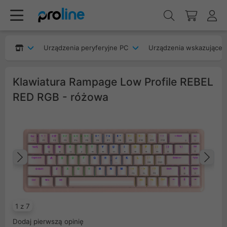
Urządzenia peryferyjne PC
Urządzenia wskazujące
Klawiatura Rampage Low Profile REBEL
RED RGB - różowa
Poprzedni
Na
1 z 7
Dodaj pierwszą opinię