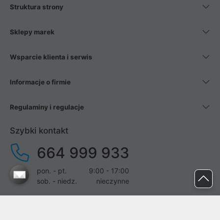
Struktura strony
Sklepy marek
Wsparcie klienta i serwis
Informacje o firmie
Regulaminy i regulacje
Szybki kontakt
664 999 933
pon. - pt.
9:00 - 17:00
sob. - niedz.
nieczynne
pomoc@proline.pl