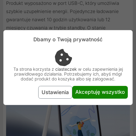
Produkt wyposażono w port USB-C, który umożliwia
szybkie uzupełnienie energii. Pojedyncze ładowanie
gwarantuje nawet 10 godzin użytkowania lub 12
miesięcy czuwania w trybie standby. O stanie
naładowania informacji dostarczy Ci wskaźnik LED.
Dbamy o Twoją prywatność
Niebieskie światło oznacza, że rysik jest włączony, a
migający na niebiesko wskaźnik informuje o niskim
poziomie akumulatora. Czerwony kolor sygnalizuje
ładowanie, a biały - zakończone ładowanie.
Ta strona korzysta z
ciasteczek
w celu zapewnienia jej
prawidłowego działania. Potrzebujemy ich, abyś mógł
dodać produkt do koszyka albo się zalogować.
Akceptuję wszystko
Ustawienia