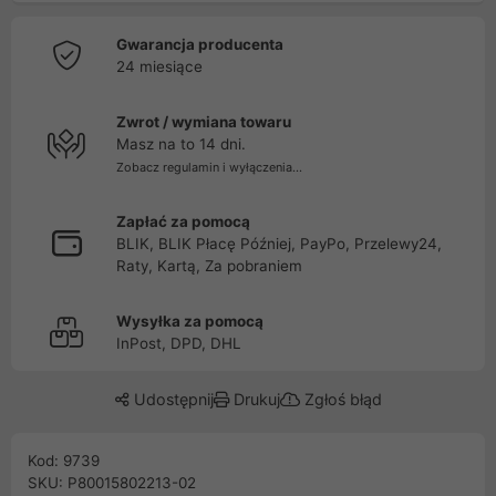
Gwarancja producenta
24 miesiące
Zwrot / wymiana towaru
Masz na to 14 dni.
Zobacz regulamin i wyłączenia...
Zapłać za pomocą
BLIK, BLIK Płacę Później, PayPo, Przelewy24,
Raty, Kartą, Za pobraniem
Wysyłka za pomocą
InPost, DPD, DHL
Udostępnij
Drukuj
Zgłoś błąd
Kod: 9739
SKU: P80015802213-02