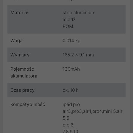
Materiał
stop aluminium
miedź
POM
Waga
0.014 kg
Wymiary
165.2 x 9.1 mm
Pojemność
130mAh
akumulatora
Czas pracy
ok. 10 h
Kompatybilność
ipad pro
air3,pro3,air4,pro4,mini 5,air
5,6
pro 6
7,8,9,10