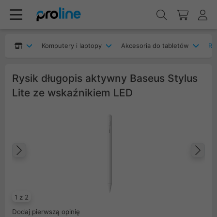
Komputery i laptopy
Akcesoria do tabletów
Ry
Rysik długopis aktywny Baseus Stylus
Lite ze wskaźnikiem LED
Poprzedni
Na
1 z 2
Dodaj pierwszą opinię