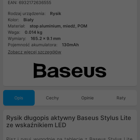
EAN: 6932172636555
Rodzaj urządzenia:
Rysik
Kolor:
Biały
Materiał:
stop aluminium, miedź, POM
Waga:
0.014 kg
Wymiary:
165.2 x 9.1 mm
Pojemność akumulatora:
130mAh
Zobacz więcej szczegółów
Opis
Cechy
Opinie
Raty
Rysik długopis aktywny Baseus Stylus Lite
ze wskaźnikiem LED
Pisz i rysuj wygodnie na tablecie z Baseus Stylus Lite.