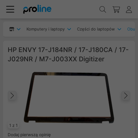
Komputery i laptopy
Części do laptopów
Obudo
HP ENVY 17-J184NR / 17-J180CA / 17-
J029NR / M7-J003XX Digitizer
Poprzedni
Na
1 z 1
Dodaj pierwszą opinię