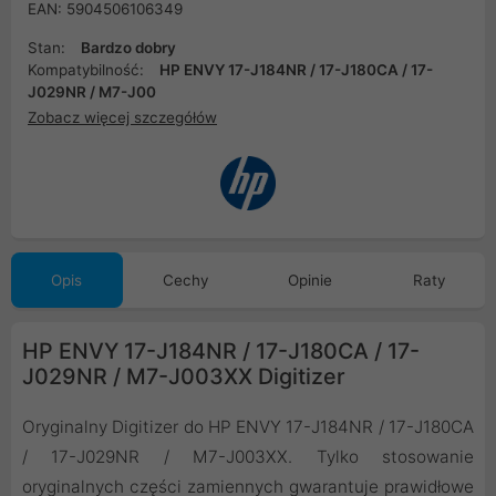
EAN: 5904506106349
Stan:
Bardzo dobry
Kompatybilność:
HP ENVY 17-J184NR / 17-J180CA / 17-
J029NR / M7-J00
Zobacz więcej szczegółów
Opis
Cechy
Opinie
Raty
HP ENVY 17-J184NR / 17-J180CA / 17-
J029NR / M7-J003XX Digitizer
Oryginalny Digitizer do HP ENVY 17-J184NR / 17-J180CA
/ 17-J029NR / M7-J003XX. Tylko stosowanie
oryginalnych części zamiennych gwarantuje prawidłowe