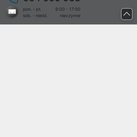
pon. - pt.
9:00 - 17:00
sob. - niedz.
nieczynne
pomoc@proline.pl
Dołącz do nas
Zgłoś błąd na stronie
Proline SA z siedzibą w Mirkowie (55-095), przy ul. Brzozowej 5,
wpisana do rejestru przedsiębiorców Krajowego Rejestru Sądowego
przez Sąd Rejonowy dla Wrocławia-Fabrycznej we Wrocławiu, VI
Wydział Gospodarczy Krajowego Rejestru Sądowego pod nr KRS:
0000282071, NIP: 8951898022, REGON: 020482041, BDO:
000437899. Kapitał zakładowy Spółki wynosi 500000,00 zł i został
on opłacony w całości.
© proline 1996 - 2026. Wszelkie prawa zastrzeżone.