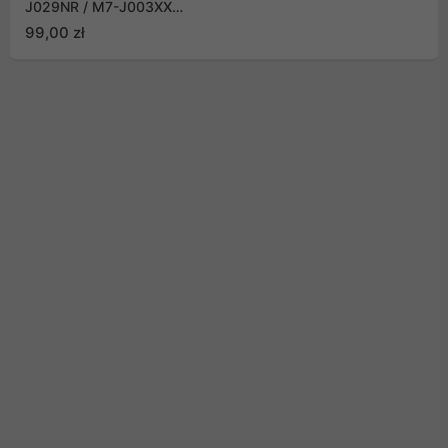
J029NR / M7-J003XX
Digitizer
99,00 zł