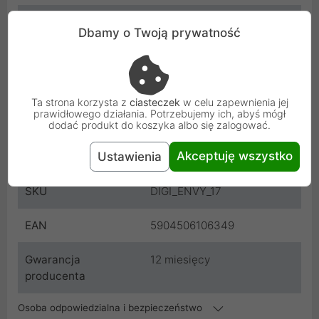
Stan
Bardzo dobry
Dbamy o Twoją prywatność
Kompatybilność
HP ENVY 17-J184NR / 17-
J180CA / 17-J029NR / M7-
J00
Ta strona korzysta z
ciasteczek
w celu zapewnienia jej
prawidłowego działania. Potrzebujemy ich, abyś mógł
Producent
HP
dodać produkt do koszyka albo się zalogować.
Akceptuję wszystko
Ustawienia
Kod
DIGI_ENVY_17
SKU
DIGI_ENVY_17
EAN
5904506106349
Gwarancja
12 miesięcy
producenta
Osoba odpowiedzialna i bezpieczeństwo