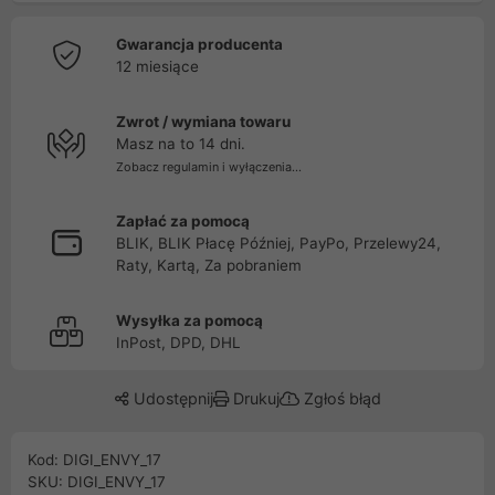
Gwarancja producenta
12 miesiące
Zwrot / wymiana towaru
Masz na to 14 dni.
Zobacz regulamin i wyłączenia...
Zapłać za pomocą
BLIK, BLIK Płacę Później, PayPo, Przelewy24,
Raty, Kartą, Za pobraniem
Wysyłka za pomocą
InPost, DPD, DHL
Udostępnij
Drukuj
Zgłoś błąd
Kod: DIGI_ENVY_17
SKU: DIGI_ENVY_17