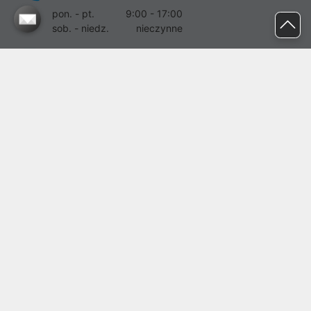
pon. - pt.
9:00 - 17:00
sob. - niedz.
nieczynne
pomoc@proline.pl
Dołącz do nas
Zgłoś błąd na stronie
Proline SA z siedzibą w Mirkowie (55-095), przy ul. Brzozowej 5,
wpisana do rejestru przedsiębiorców Krajowego Rejestru Sądowego
przez Sąd Rejonowy dla Wrocławia-Fabrycznej we Wrocławiu, VI
Wydział Gospodarczy Krajowego Rejestru Sądowego pod nr KRS:
0000282071, NIP: 8951898022, REGON: 020482041, BDO:
000437899. Kapitał zakładowy Spółki wynosi 500000,00 zł i został
on opłacony w całości.
© proline 1996 - 2026. Wszelkie prawa zastrzeżone.