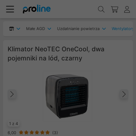
Małe AGD
Uzdatnianie powietrza
Wentylatory i
Klimator NeoTEC OneCool, dwa
pojemniki na lód, czarny
Poprzedni
Na
1 z 4
6,00
(
3
)