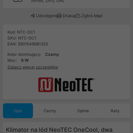
InPost, DPD, DHL
Udostępnij
Drukuj
Zgłoś błąd
Kod: NTC-OC1
SKU: NTC-OC1
EAN: 5901549681352
Kolor dominujący:
Czarny
Moc:
6 W
Zobacz więcej szczegółów
Opis
Cechy
Opinie
Raty
Klimator na lód NeoTEC OneCool, dwa