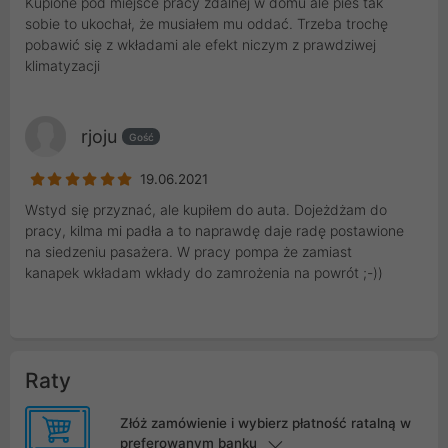
Kupione pod miejsce pracy zdalnej w domu ale pies tak
sobie to ukochał, że musiałem mu oddać. Trzeba trochę
pobawić się z wkładami ale efekt niczym z prawdziwej
klimatyzacji
rjoju
Gość
19.06.2021
Wstyd się przyznać, ale kupiłem do auta. Dojeżdżam do
pracy, kilma mi padła a to naprawdę daje radę postawione
na siedzeniu pasażera. W pracy pompa że zamiast
kanapek wkładam wkłady do zamrożenia na powrót ;-))
Raty
Złóż zamówienie i wybierz płatność ratalną w
preferowanym banku