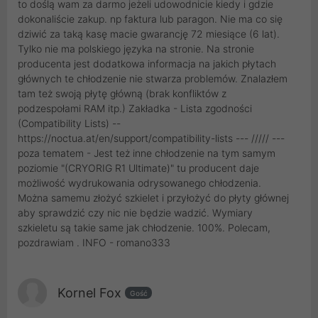
to doślą wam za darmo jeżeli udowodnicie kiedy i gdzie
dokonaliście zakup. np faktura lub paragon. Nie ma co się
dziwić za taką kasę macie gwarancję 72 miesiące (6 lat).
Tylko nie ma polskiego języka na stronie. Na stronie
producenta jest dodatkowa informacja na jakich płytach
głównych te chłodzenie nie stwarza problemów. Znalazłem
tam też swoją płytę główną (brak konfliktów z
podzespołami RAM itp.) Zakładka - Lista zgodności
(Compatibility Lists) --
https://noctua.at/en/support/compatibility-lists --- ///// ---
poza tematem - Jest też inne chłodzenie na tym samym
poziomie "(CRYORIG R1 Ultimate)" tu producent daje
możliwość wydrukowania odrysowanego chłodzenia.
Można samemu złożyć szkielet i przyłożyć do płyty głównej
aby sprawdzić czy nic nie będzie wadzić. Wymiary
szkieletu są takie same jak chłodzenie. 100%. Polecam,
pozdrawiam . INFO - romano333
Kornel Fox
Gość