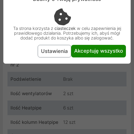
Materiał radiatora
Aluminium + Miedź
Wymiary radiatora
165 x 150 x 135 mm
Ta strona korzysta z
ciasteczek
w celu zapewnienia jej
prawidłowego działania. Potrzebujemy ich, abyś mógł
Wymiary wentylatora
140 x 150 x 25 mm
dodać produkt do koszyka albo się zalogować.
nr 1
Akceptuję wszystko
Ustawienia
Wymiary wentylatora
140 x 150 x 25 mm
nr 2
Podświetlenie
Brak
Ilość wentylatorów
2 szt
Ilość Heatpipe
6 szt
Ilość kolumn Heatpipe
12 szt