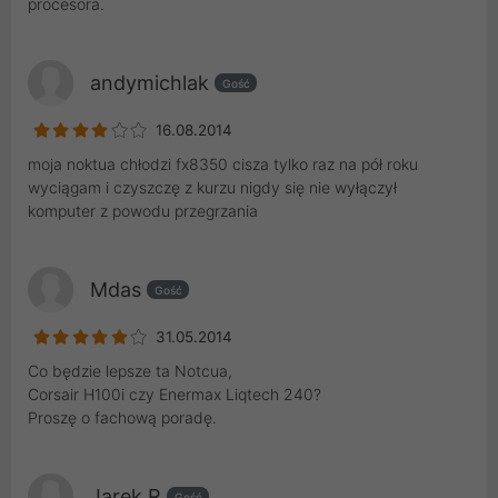
procesora.
andymichlak
Gość
16.08.2014
moja noktua chłodzi fx8350 cisza tylko raz na pół roku
wyciągam i czyszczę z kurzu nigdy się nie wyłączył
komputer z powodu przegrzania
Mdas
Gość
31.05.2014
Co będzie lepsze ta Notcua,
Corsair H100i czy Enermax Liqtech 240?
Proszę o fachową poradę.
Jarek R
Gość