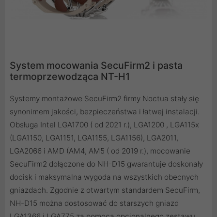
System mocowania SecuFirm2 i pasta
termoprzewodząca NT-H1
Systemy montażowe SecuFirm2 firmy Noctua stały się
synonimem jakości, bezpieczeństwa i łatwej instalacji.
Obsługa Intel LGA1700 ( od 2021 r.), LGA1200 , LGA115x
(LGA1150, LGA1151, LGA1155, LGA1156), LGA2011,
LGA2066 i AMD (AM4, AM5 ( od 2019 r.), mocowanie
SecuFirm2 dołączone do NH-D15 gwarantuje doskonały
docisk i maksymalna wygoda na wszystkich obecnych
gniazdach. Zgodnie z otwartym standardem SecuFirm,
NH-D15 można dostosować do starszych gniazd
LGA1366 i LGA775 za pomocą opcjonalnego zestawu