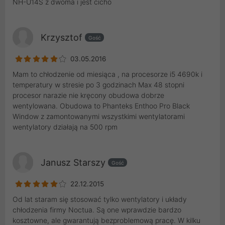
NH-U14S z dwoma i jest cicho
Krzysztof
Gość
03.05.2016
Mam to chłodzenie od miesiąca , na procesorze i5 4690k i
temperatury w stresie po 3 godzinach Max 48 stopni
procesor narazie nie kręcony obudowa dobrze
wentylowana. Obudowa to Phanteks Enthoo Pro Black
Window z zamontowanymi wszystkimi wentylatorami
wentylatory działają na 500 rpm
Janusz Starszy
Gość
22.12.2015
Od lat staram się stosować tylko wentylatory i układy
chłodzenia firmy Noctua. Są one wprawdzie bardzo
kosztowne, ale gwarantują bezproblemową pracę. W kilku