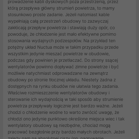
prowadzenie kabli dyskowych poza przestrzenią, przez
którą przepływa główny strumień powietrza, to mamy
stosunkowo proste zadanie. Jeżeli natomiast kable
wypełniają całą przestrzeń obudowy to zazwyczaj
zakłócają przepływ powietrza i stawiają duży opór, co
powoduje, że chłodzenie jest mało efektywne pomimo
stosowania wydajnych podzespołów. Na przykład ten
potężny układ Nuctua może w takim przypadku przede
wszystkim jedynie mieszać powietrze w obudowie,
podczas gdy powinien je przetłaczać. Do strony ssącej
wentylatorów powinno dopływać zimne powietrze i być
możliwie natychmiast odprowadzane na zewnątrz
obudowy po stronie tłocznej układu. Niestety żadna z
dostępnych na rynku obudów nie ułatwia tego zadania.
Właściwe rozmieszczenie wentylatorów obudowy i
sterowanie ich wydajnością w taki sposób aby strumienie
powietrza przepływały logicznie jest bardzo ważne. Jeżeli
chodzi o chłodzenie wodne to warto zwrócić uwagę, że
chłodzi ono jedynie punktowo określone miejsca wiec i tak
wentylatory obudowy są niezbędne, chociaż mogą
pracować bezgłośnie przy bardzo małych obrotach. Jeżeli
zależy nam na absolutnej ciszy (np. nagrywanie