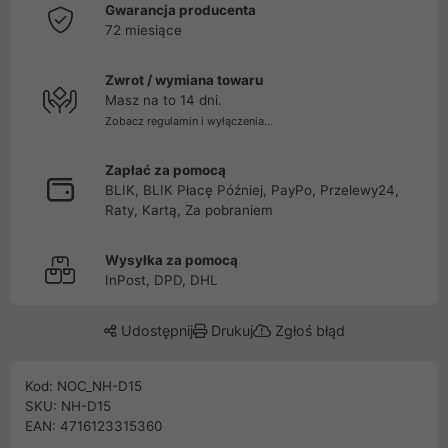
Gwarancja producenta
72 miesiące
Zwrot / wymiana towaru
Masz na to 14 dni.
Zobacz regulamin i wyłączenia...
Zapłać za pomocą
BLIK, BLIK Płacę Później, PayPo, Przelewy24,
Raty, Kartą, Za pobraniem
Wysyłka za pomocą
InPost, DPD, DHL
Udostępnij
Drukuj
Zgłoś błąd
Kod: NOC_NH-D15
SKU: NH-D15
EAN: 4716123315360