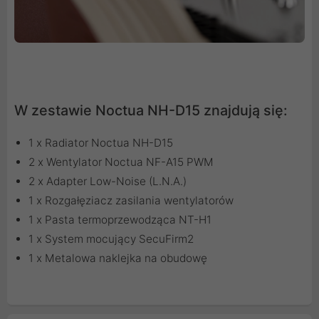
W zestawie Noctua NH-D15 znajdują się:
1 x Radiator Noctua NH-D15
2 x Wentylator Noctua NF-A15 PWM
2 x Adapter Low-Noise (L.N.A.)
1 x Rozgałęziacz zasilania wentylatorów
1 x Pasta termoprzewodząca NT-H1
1 x System mocujący SecuFirm2
1 x Metalowa naklejka na obudowę