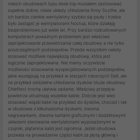
niskich obudowach typu desk-top musiałem zastosować
zupełnie dobre, niskie układy chłodzenia firmy Scythe, ale
ich bardzo cienkie wentylatory szybko się psuły i trzeba
było zastąpić je wentylatorami Noctua, które działają
bezproblemowo już wiele lat. Przy bardzo rozbudowanych
komputerach poważnym problemem jest właściwe
zaprojektowanie przewietrzania całej obudowy a nie tylko
poszczególnych podzespołów. Przede wszystkim należy
stosować możliwie największą obudowę, która jest
logicznie zaprojektowana. Nie mamy oczywiście
możliwości stosowania wyspecjalizowanych podzespołów,
jakie występują na przykład w stacjach roboczych Dell, ale
na przykład oddzielne chłodzenia dysków (duże obudowy
Chieftec) trochę ułatwia zadanie. Właściwy przepływ
powietrza utrudniają wszelkie kable. Dobrze jest wiec
stosować wiązki kabli na przykład do dysków, chociaż i tak
w obudowie z kilkunastoma dyskami, dwoma
nagrywarkami, dwoma kartami graficznymi i dodatkowymi
układami sterowania wentylatorami wyposażonymi w
czujniki, plątanina kabli jest ogromna. Jeżeli obudowa
pozwala na prowadzenie części kabli za płytą główną i