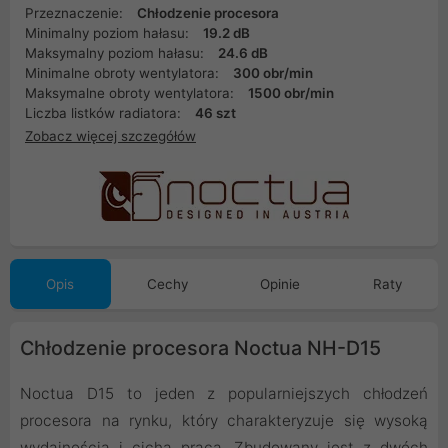
Przeznaczenie:
Chłodzenie procesora
Minimalny poziom hałasu:
19.2 dB
Maksymalny poziom hałasu:
24.6 dB
Minimalne obroty wentylatora:
300 obr/min
Maksymalne obroty wentylatora:
1500 obr/min
Liczba listków radiatora:
46 szt
Zobacz więcej szczegółów
Opis
Cechy
Opinie
Raty
Chłodzenie procesora Noctua NH-D15
Noctua D15 to jeden z popularniejszych chłodzeń
procesora na rynku, który charakteryzuje się wysoką
wydajnością i cichą pracą. Zbudowany jest z dwóch