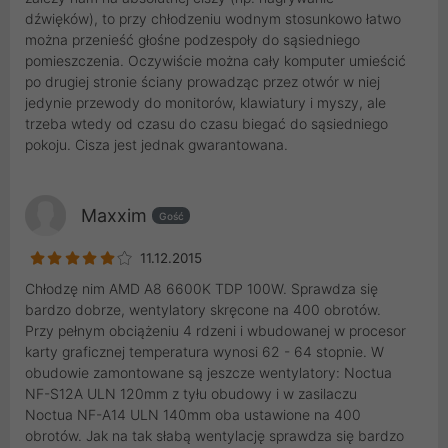
dźwięków), to przy chłodzeniu wodnym stosunkowo łatwo
można przenieść głośne podzespoły do sąsiedniego
pomieszczenia. Oczywiście można cały komputer umieścić
po drugiej stronie ściany prowadząc przez otwór w niej
jedynie przewody do monitorów, klawiatury i myszy, ale
trzeba wtedy od czasu do czasu biegać do sąsiedniego
pokoju. Cisza jest jednak gwarantowana.
Maxxim
Gość
11.12.2015
Chłodzę nim AMD A8 6600K TDP 100W. Sprawdza się
bardzo dobrze, wentylatory skręcone na 400 obrotów.
Przy pełnym obciążeniu 4 rdzeni i wbudowanej w procesor
karty graficznej temperatura wynosi 62 - 64 stopnie. W
obudowie zamontowane są jeszcze wentylatory: Noctua
NF-S12A ULN 120mm z tyłu obudowy i w zasilaczu
Noctua NF-A14 ULN 140mm oba ustawione na 400
obrotów. Jak na tak słabą wentylację sprawdza się bardzo