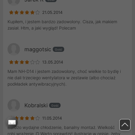
21.05.2014
Kupiłem, i jestem bardzo zadowolony. Cisza, jak makiem
zasiał. Htm, a jaki wygląd! Polecam
maggotsic
Gość
13.05.2014
Mam NH-D14 i jestem zadowolony, choć wielkie to bydlę i
nie dali trzeciego wentylatora w zestawie (albo chociaż
podkładek antywibracyjnych).
Kobralski
Gość
11.05.2014
Bardzo wydajne chłodzenie, banalny montaż. Wielkość
robi wrażenie :D Warto sprawdzić ilustrację w opisie, żeby