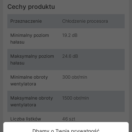
Cechy produktu
Przeznaczenie
Chłodzenie procesora
Minimalny poziom
19.2 dB
hałasu
Maksymalny poziom
24.6 dB
hałasu
Minimalne obroty
300 obr/min
wentylatora
Maksymalne obroty
1500 obr/min
wentylatora
Liczba listków
46 szt
radiatora
Dbamy o Twoją prywatność