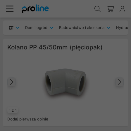
Dom i ogród
Budownictwo i akcesoria
Hydrauli
Kolano PP 45/50mm (pięciopak)
Poprzedni
Na
1 z 1
Dodaj pierwszą opinię