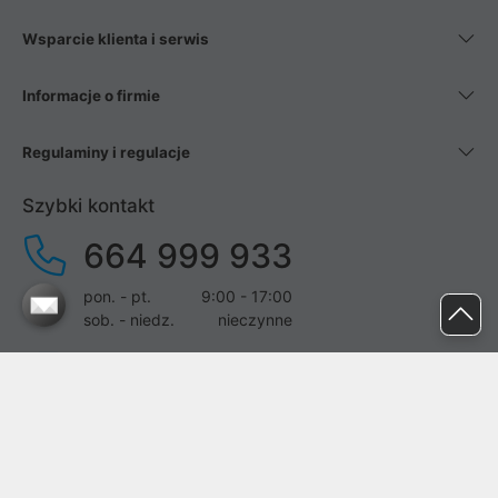
Wsparcie klienta i serwis
Informacje o firmie
Regulaminy i regulacje
Szybki kontakt
664 999 933
pon. - pt.
9:00 - 17:00
sob. - niedz.
nieczynne
pomoc@proline.pl
Dołącz do nas