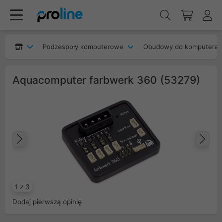
Podzespoły komputerowe
Obudowy do komputera
Aquacomputer farbwerk 360 (53279)
Poprzedni
Na
1 z 3
Dodaj pierwszą opinię