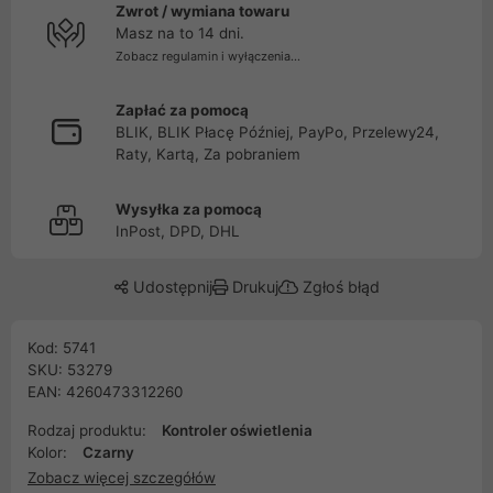
Zwrot / wymiana towaru
Masz na to 14 dni.
Zobacz regulamin i wyłączenia...
Zapłać za pomocą
BLIK, BLIK Płacę Później, PayPo, Przelewy24,
Raty, Kartą, Za pobraniem
Wysyłka za pomocą
InPost, DPD, DHL
Udostępnij
Drukuj
Zgłoś błąd
Kod: 5741
SKU: 53279
EAN: 4260473312260
Rodzaj produktu:
Kontroler oświetlenia
Kolor:
Czarny
Zobacz więcej szczegółów