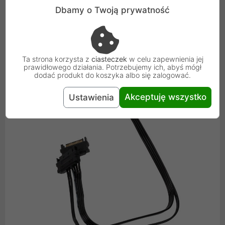
do kontrolera, skutecznie zmniejszając liczbę kabli
Dbamy o Twoją prywatność
zaśmiecających konstrukcję komputera.
Ta strona korzysta z
ciasteczek
w celu zapewnienia jej
prawidłowego działania. Potrzebujemy ich, abyś mógł
dodać produkt do koszyka albo się zalogować.
Akceptuję wszystko
Ustawienia