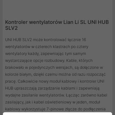
Kontroler wentylatorów Lian Li SL UNI HUB
SLV2
UNI HUB SLV2 może kontrolować łącznie 16
wentylatorów w czterech klastrach po cztery
wentylatory każdy, zapewniając tym samym
wystarczające opcje rozbudowy. Kable, których
brakowało w pojedynczych wersjach, są dołączone w
kolorze białym, dzięki czemu można od razu rozpocząć
pracę. Całkowicie nowy moduł kablowy i kontroler UNI
HUB upraszczają zarządzanie kablami i zapewniają
wydajne zasilanie wentylatorów. Łącząc zarówno kabel
zasilający, jak i kabel oświetleniowy w jeden, moduł
kablowy wykorzystuje 7-pinowe złącze do podłączenia