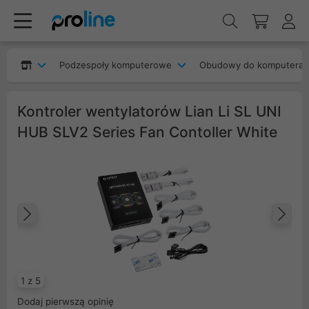
Podzespoły komputerowe
Obudowy do komputera
Kontroler wentylatorów Lian Li SL UNI
HUB SLV2 Series Fan Contoller White
Poprzedni
Na
1 z 5
Dodaj pierwszą opinię