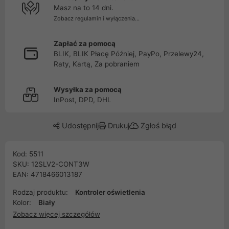
Masz na to 14 dni.
Zobacz regulamin i wyłączenia...
Zapłać za pomocą
BLIK, BLIK Płacę Później, PayPo, Przelewy24,
Raty, Kartą, Za pobraniem
Wysyłka za pomocą
InPost, DPD, DHL
Udostępnij
Drukuj
Zgłoś błąd
Kod: 5511
SKU: 12SLV2-CONT3W
EAN: 4718466013187
Rodzaj produktu:
Kontroler oświetlenia
Kolor:
Biały
Zobacz więcej szczegółów