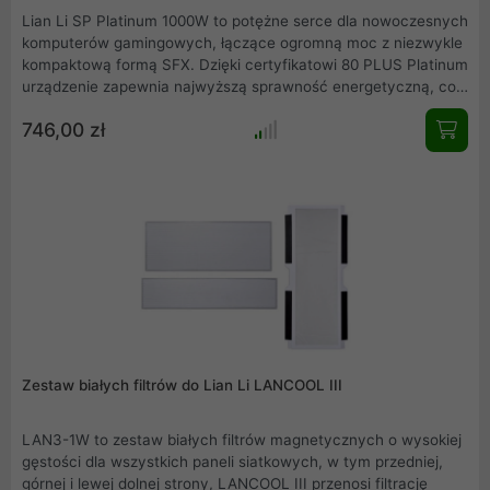
Lian Li SP Platinum 1000W to potężne serce dla nowoczesnych
komputerów gamingowych, łączące ogromną moc z niezwykle
kompaktową formą SFX. Dzięki certyfikatowi 80 PLUS Platinum
urządzenie zapewnia najwyższą sprawność energetyczną, co
przekłada się na mniejsze rachunki za prąd i chłodniejszą pracę
746,00 zł
całego systemu. Wyposażony w najnowsze standardy
techniczne oraz dedykowane złącze dla najwydajniejszych kart
graficznych, stanowi solidny fundament dla zestawów z
procesorami wysokiej klasy. To idealny wybór dla entuzjastów
budujących wydajne stacje robocze w niewielkich obudowach.
Zestaw białych filtrów do Lian Li LANCOOL III
LAN3-1W to zestaw białych filtrów magnetycznych o wysokiej
gęstości dla wszystkich paneli siatkowych, w tym przedniej,
górnej i lewej dolnej strony, LANCOOL III przenosi filtrację