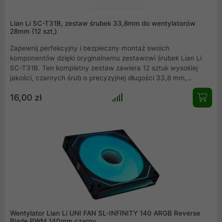
Lian Li SC-T31B, zestaw śrubek 33,8mm do wentylatorów
28mm (12 szt,)
Zapewnij perfekcyjny i bezpieczny montaż swoich
komponentów dzięki oryginalnemu zestawowi śrubek Lian Li
SC-T31B. Ten kompletny zestaw zawiera 12 sztuk wysokiej
jakości, czarnych śrub o precyzyjnej długości 33,8 mm,
zaprojektowanych specjalnie z myślą o nowoczesnych
16,00 zł
wentylatorach o grubości 28 mm. Gwarantują one idealne
dopasowanie i solidne mocowanie, eliminując ryzyko wibracji i
zapewniając estetyczny wygląd wewnątrz Twojej obudowy.
Wentylator Lian Li UNI FAN SL-INFINITY 140 ARGB Reverse
Blade PWM 140mm czarny