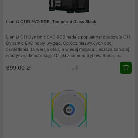
Lian Li O11D EVO RGB, Tempered Glass Black
Lian Li O11 Dynamic EVO RGB nadaje popularnej obudowie O11
Dynamic EVO nowy wygląd. Oprócz niezwykłych opcji
oświetlenia, ta wersja oferuje więcej miejsca i jeszcze bardziej
elastyczną konstrukcję. Dzięki znanemu trybowi Reverse
Mode, możesz całkowicie odwrócić obudowę i zawsze mieć
699,00 zł
doskonały widok na najlepszą stronę swojego systemu.
Regulowana tacka na płytę główną zapewnia dziesiątki opcji
dostosowywania komputera do gier. Ikoniczny design dopełnia
dopasowane oświetlenie na górnej i dolnej ramie obudowy.