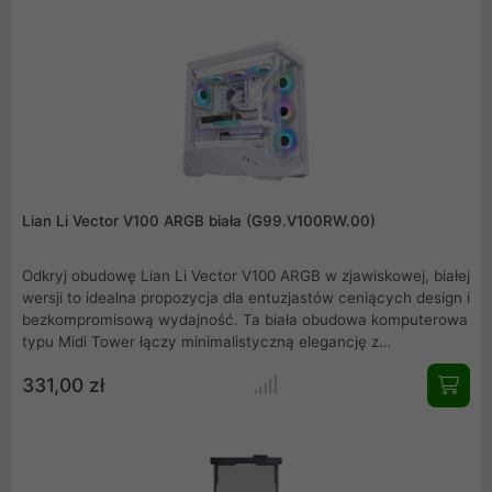
bezkompromisowe chłodzenie od pierwszego uruchomienia.
Pełna kompatybilność z płytami E-ATX, SSI-EEB,
innowacyjnym Back Connect oraz zintegrowany hub
ARGB/FAN czynią ją idealną podstawą dla najbardziej
zaawansowanych, estetycznych i wydajnych konfiguracji PC.
Lian Li Vector V100 ARGB biała (G99.V100RW.00)
Odkryj obudowę Lian Li Vector V100 ARGB w zjawiskowej, białej
wersji to idealna propozycja dla entuzjastów ceniących design i
bezkompromisową wydajność. Ta biała obudowa komputerowa
typu Midi Tower łączy minimalistyczną elegancję z
maksymalną funkcjonalnością. Panel boczny ze szkła
331,00 zł
hartowanego i system podświetlenia ARGB doskonale
eksponują wnętrze, a ogromna przestrzeń na karty graficzne
(do 420 mm) i wysokie chłodzenie CPU gwarantuje
kompatybilność z topowymi podzespołami.