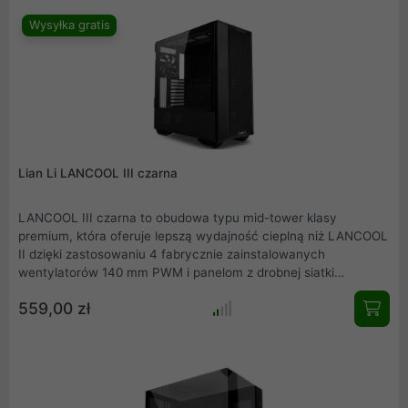
jak nigdy dotąd, tworząc niepowtarzalną atmosferę podczas
Wysyłka gratis
każdej rozgrywki czy pracy.
Lian Li LANCOOL III czarna
LANCOOL III czarna to obudowa typu mid-tower klasy
premium, która oferuje lepszą wydajność cieplną niż LANCOOL
II dzięki zastosowaniu 4 fabrycznie zainstalowanych
wentylatorów 140 mm PWM i panelom z drobnej siatki
zaprojektowanym w celu zapewnienia wystarczającego
559,00 zł
przepływu powietrza do wysokiej klasy komponentów, podczas
gdy system działa z maksymalną wydajnością.