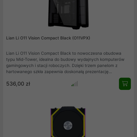
Lian Li O11 Vision Compact Black (O11VPX)
Lian Li O11 Vision Compact Black to nowoczesna obudowa
typu Mid-Tower, idealna do budowy wydajnych komputerów
gamingowych i stacji roboczych. Dzięki trzem panelom z
hartowanego szkła zapewnia doskonałą prezentację
komponentów, a jej kompaktowa konstrukcja łączy elegancję z
536,00 zł
wydajnością chłodzenia. Obsługuje płyty główne z ukrytymi
złączami oraz wiele opcji montażu chłodzenia, w tym radiatory
do 360 mm. Wyjątkowa organizacja okablowania i innowacyjne
rozwiązania sprawiają, że jest to wybór dla wymagających
użytkowników.