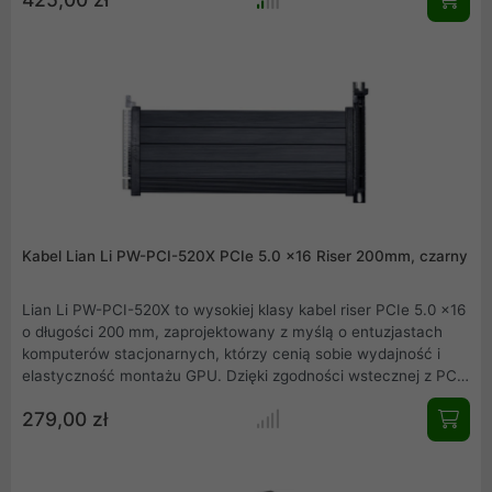
bezkompromisowego komputera dla graczy i entuzjastów.
Wybierz styl i potężne chłodzenie w jednym.
Kabel Lian Li PW-PCI-520X PCIe 5.0 x16 Riser 200mm, czarny
Lian Li PW-PCI-520X to wysokiej klasy kabel riser PCIe 5.0 x16
o długości 200 mm, zaprojektowany z myślą o entuzjastach
komputerów stacjonarnych, którzy cenią sobie wydajność i
elastyczność montażu GPU. Dzięki zgodności wstecznej z PCIe
2.0, 3.0 i 4.0 oraz ultraszybkim transferom danych do 32 Gbps,
279,00 zł
kabel umożliwia maksymalne wykorzystanie możliwości
najnowszych kart graficznych i zapewnia optymalny przepływ
powietrza w obudowie. Idealny do nowoczesnych desktopów i
gamingowych zestawów PC szukających doskonałego