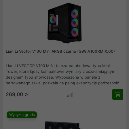
wymarzony, uporządkowany i stylowy build jest teraz w
zasięgu ręki.
Lian Li Vector V100 Mini ARGB czarna (G99.V100RMIX.00)
Lian Li VECTOR V100 MINI to czarna obudowa typu Mini-
Tower, która łączy kompaktowe wymiary z oszałamiającym
designem typu showcase. Wyposażona w panele z
hartowanego szkła, pozwala na pełną ekspozycję podzespołów
przy zachowaniu doskonałego przepływu powietrza dzięki
269,00 zł
przemyślanej konstrukcji. Model ten wspiera nowoczesne płyty
główne ze złączami z tyłu oraz najpotężniejsze karty graficzne
o długości do 415 mm. Cztery fabryczne wentylatory ARGB
dbają o niskie temperatury i efektowne podświetlenie Twojego
Wysyłka gratis
autorskiego zestawu gamingowego.