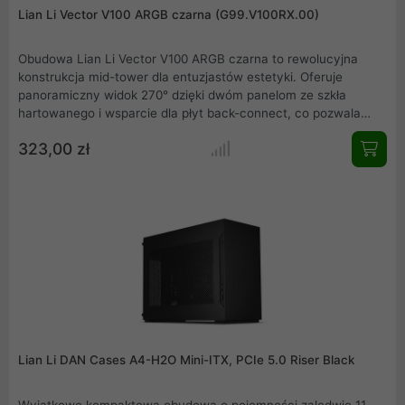
Lian Li Vector V100 ARGB czarna (G99.V100RX.00)
Obudowa Lian Li Vector V100 ARGB czarna to rewolucyjna
konstrukcja mid-tower dla entuzjastów estetyki. Oferuje
panoramiczny widok 270° dzięki dwóm panelom ze szkła
hartowanego i wsparcie dla płyt back-connect, co pozwala
uzyskać idealnie czyste wnętrze. Zapewnia potężne
323,00 zł
chłodzenie, mieszcząc radiatory 360 mm i karty graficzne do
420 mm.
Lian Li DAN Cases A4-H2O Mini-ITX, PCIe 5.0 Riser Black
Wyjątkowo kompaktowa obudowa o pojemności zaledwie 11