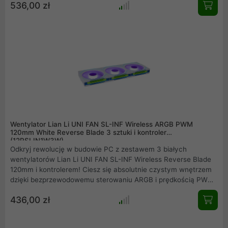
536,00 zł
zadowolą nawet najbardziej wymagających użytkowników. To
połączenie estetyki i funkcjonalności sprawia, że każdy
komponent znajduje tu swoje idealne miejsce, tworząc
harmonijną całość. Ta obudowa to nie tylko schronienie dla
podzespołów to serce Twojego komputera, które bije w rytmie
Twojej pasji.
Wentylator Lian Li UNI FAN SL-INF Wireless ARGB PWM
120mm White Reverse Blade 3 sztuki i kontroler
(12RSLIN1W3W)
Odkryj rewolucję w budowie PC z zestawem 3 białych
wentylatorów Lian Li UNI FAN SL-INF Wireless Reverse Blade
120mm i kontrolerem! Ciesz się absolutnie czystym wnętrzem
dzięki bezprzewodowemu sterowaniu ARGB i prędkością PWM
oraz technologii daisy-chain, która minimalizuje liczbę kabli.
436,00 zł
Odwrócone łopatki zapewniają idealny wygląd jako wentylatory
wlotowe, nie tracąc przy tym na fenomenalnej wydajności
chłodzenia i hipnotyzującym, wielostrefowym oświetleniu. Twój