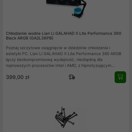
Chłodzenie wodne Lian Li GALAHAD II Lite Performance 360
Black ARGB (GA2L36PB)
Poznaj szczytowe osiągnięcie w dziedzinie chłodzenia i
estetyki PC. Lian Li GALAHAD II Lite Performance 360 ARGB
łączy bezkompromisową wydajność, niezbędną dla
najnowszych procesorów Intel i AMD, z hipnotyzującym
designem. Potężny radiator 360mm, wydajne wentylatory i
399,00 zł
mocna pompa gwarantują optymalne temperatury, podczas
gdy efektowny blok CPU z infinity mirror i personalizowane
podświetlenie ARGB nadają Twojemu zestawowi unikalny,
profesjonalny charakter. Wybierz moc i styl bez kompromisów.