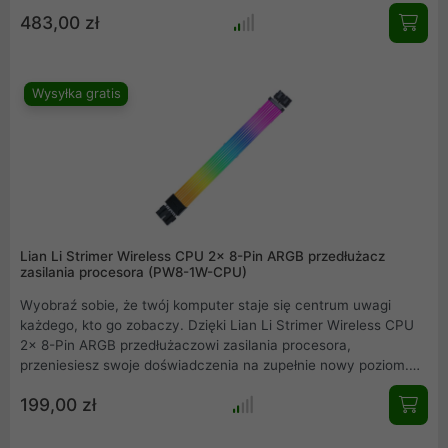
tylko na przednim i górnym panelu ale również na panelu
483,00 zł
bocznym. Możliwość dostosowania konstrukcji pod chłodzenia
powietrzem bądź pod chłodzenia cieczą z wykorzystaniem
radiatorów. Dodatkowy wspornik na opcjonalny wentylator z
tyłu obudowy pomoże jeszcze bardziej efektywnie
Wysyłka gratis
odprowadzać ciepłe powietrze, które generują wydajne układy
graficzne. Bez problemu zmieścicie w niej układy AiO 360,
wysokie chłodzenia powietrzne, długie karty graficzne NVIDIA
RTX 4000 oraz do 10 wentylatorów
Lian Li Strimer Wireless CPU 2x 8-Pin ARGB przedłużacz
zasilania procesora (PW8-1W-CPU)
Wyobraź sobie, że twój komputer staje się centrum uwagi
każdego, kto go zobaczy. Dzięki Lian Li Strimer Wireless CPU
2x 8-Pin ARGB przedłużaczowi zasilania procesora,
przeniesiesz swoje doświadczenia na zupełnie nowy poziom.
Ten innowacyjny kabel nie tylko dostarcza niezawodne
199,00 zł
zasilanie do twojego procesora, ale także wprowadza
spektakularne efekty świetlne ARGB sterowane
bezprzewodowo. Teraz możesz spersonalizować swój sprzęt