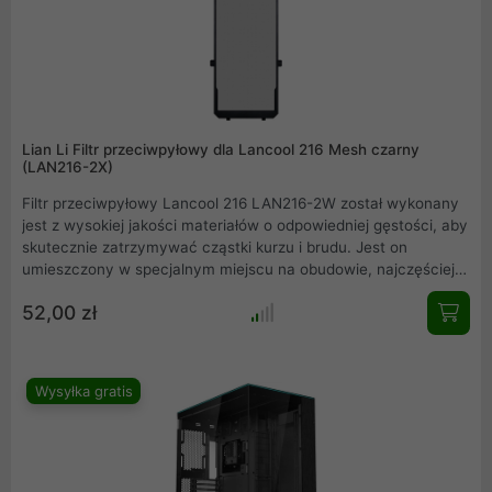
Lian Li Filtr przeciwpyłowy dla Lancool 216 Mesh czarny
(LAN216-2X)
Filtr przeciwpyłowy Lancool 216 LAN216-2W został wykonany
jest z wysokiej jakości materiałów o odpowiedniej gęstości, aby
skutecznie zatrzymywać cząstki kurzu i brudu. Jest on
umieszczony w specjalnym miejscu na obudowie, najczęściej
w okolicy wlotu powietrza. Dzięki temu filtr przeciwpyłowy
52,00 zł
chroni wnętrze komputera przed dostaniem się zanieczyszczeń
do podzespołów, co może wpływać na ich wydajność i
trwałość.
Wysyłka gratis