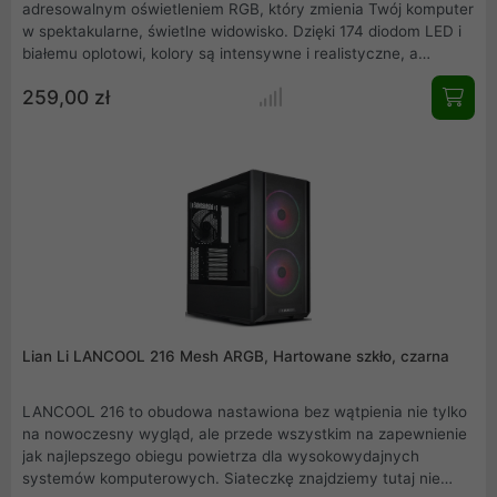
adresowalnym oświetleniem RGB, który zmienia Twój komputer
w spektakularne, świetlne widowisko. Dzięki 174 diodom LED i
białemu oplotowi, kolory są intensywne i realistyczne, a
silikonowy dyfuzor równomiernie rozprasza światło.
259,00 zł
Bezprzewodowy kontroler umożliwia prostą i efektywną
łączność, minimalizując liczbę kabli w obudowie. Zasilanie
bezpośrednio z zasilacza ułatwia instalację i zapewnia
porządek w kablach. Stwórz swój własny styl lub wybierz
gotowe efekty z Strimer Wireless GPU Twój komputer nabierze
profesjonalnego, gamingowego charakteru!
Lian Li LANCOOL 216 Mesh ARGB, Hartowane szkło, czarna
LANCOOL 216 to obudowa nastawiona bez wątpienia nie tylko
na nowoczesny wygląd, ale przede wszystkim na zapewnienie
jak najlepszego obiegu powietrza dla wysokowydajnych
systemów komputerowych. Siateczkę znajdziemy tutaj nie