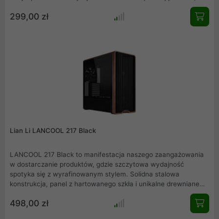
podkreślając każdy szczegół. Dzięki kontrolerowi L-Wireless
299,00 zł
masz pełną kontrolę nad stylizacją oświetlenia bez
dodatkowych kabli. Strimer Wireless to nie tylko nowoczesny
wygląd, ale też wygodna instalacja, która ułatwi zarządzanie
okablowaniem. Zamień swój PC w arcydzieło i ciesz się
wyjątkowym designem, który inspiruje.
Lian Li LANCOOL 217 Black
LANCOOL 217 Black to manifestacja naszego zaangażowania
w dostarczanie produktów, gdzie szczytowa wydajność
spotyka się z wyrafinowanym stylem. Solidna stalowa
konstrukcja, panel z hartowanego szkła i unikalne drewniane
akcenty tworzą obudowę, która nie tylko robi wrażenie, ale
498,00 zł
przede wszystkim działa. Pięć fabrycznie zainstalowanych
wentylatorów, w tym potężne jednostki 170mm, gwarantuje