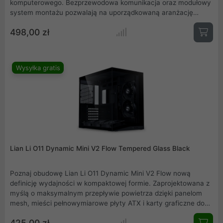
komputerowego. Bezprzewodowa komunikacja oraz modułowy
system montażu pozwalają na uporządkowaną aranżację
wnętrza obudowy i precyzyjne zarządzanie chłodzeniem.
498,00 zł
Dzięki zaawansowanej personalizacji RGB, seria SL Wireless
idealnie wpisuje się w potrzeby użytkowników poszukujących
wydajności, elegancji i nowoczesności. Wybierz Lian Li UNI
FAN SL Wireless to wentylatory, które nie tylko dbają o
Wysyłka gratis
temperaturę, ale i podkreślają wyjątkowy design Twojego
komputera.
Lian Li O11 Dynamic Mini V2 Flow Tempered Glass Black
Poznaj obudowę Lian Li O11 Dynamic Mini V2 Flow nową
definicję wydajności w kompaktowej formie. Zaprojektowana z
myślą o maksymalnym przepływie powietrza dzięki panelom
mesh, mieści pełnowymiarowe płyty ATX i karty graficzne do
400 mm. Wysokiej jakości aluminium, panel z hartowanego
425,00 zł
szkła oraz 5 wentylatorów w zestawie tworzą idealną bazę dla