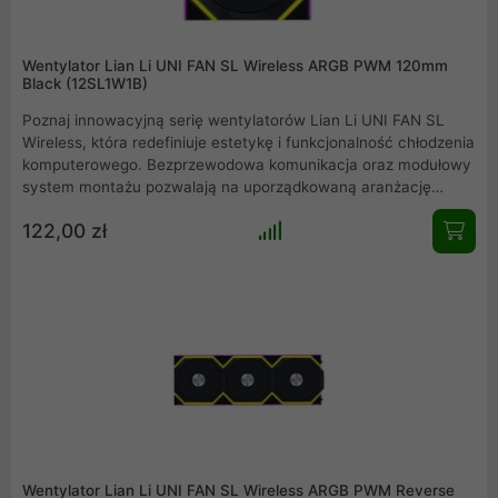
Wentylator Lian Li UNI FAN SL Wireless ARGB PWM 120mm
Black (12SL1W1B)
Poznaj innowacyjną serię wentylatorów Lian Li UNI FAN SL
Wireless, która redefiniuje estetykę i funkcjonalność chłodzenia
komputerowego. Bezprzewodowa komunikacja oraz modułowy
system montażu pozwalają na uporządkowaną aranżację
wnętrza obudowy i precyzyjne zarządzanie chłodzeniem.
122,00 zł
Dzięki zaawansowanej personalizacji RGB, seria SL Wireless
idealnie wpisuje się w potrzeby użytkowników poszukujących
wydajności, elegancji i nowoczesności. Wybierz Lian Li UNI
FAN SL Wireless to wentylatory, które nie tylko dbają o
temperaturę, ale i podkreślają wyjątkowy design Twojego
komputera.
Wentylator Lian Li UNI FAN SL Wireless ARGB PWM Reverse