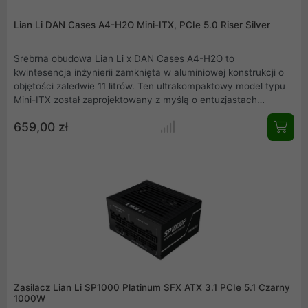
Lian Li DAN Cases A4-H2O Mini-ITX, PCIe 5.0 Riser Silver
Srebrna obudowa Lian Li x DAN Cases A4-H2O to
kwintesencja inżynierii zamknięta w aluminiowej konstrukcji o
objętości zaledwie 11 litrów. Ten ultrakompaktowy model typu
Mini-ITX został zaprojektowany z myślą o entuzjastach
wydajności, którzy poszukują minimalistycznego designu bez
659,00 zł
rezygnacji z potężnych podzespołów. Wyposażona w
nowoczesny riser PCIe 5.0, umożliwia montaż
najwydajniejszych kart graficznych o długości do 322 mm.
Dzięki przemyślanej budowie typu sandwich oraz wsparciu dla
systemów chłodzenia cieczą 240 mm, jednostka ta zapewnia
idealne warunki pracy nawet przy dużym obciążeniu sprzętu.
Zasilacz Lian Li SP1000 Platinum SFX ATX 3.1 PCIe 5.1 Czarny
1000W