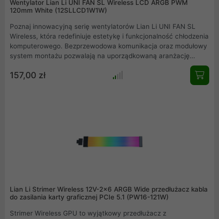
Wentylator Lian Li UNI FAN SL Wireless LCD ARGB PWM
120mm White (12SLLCD1W1W)
Poznaj innowacyjną serię wentylatorów Lian Li UNI FAN SL
Wireless, która redefiniuje estetykę i funkcjonalność chłodzenia
komputerowego. Bezprzewodowa komunikacja oraz modułowy
system montażu pozwalają na uporządkowaną aranżację
wnętrza obudowy i precyzyjne zarządzanie chłodzeniem.
157,00 zł
Dzięki zaawansowanej personalizacji RGB, seria SL Wireless
idealnie wpisuje się w potrzeby użytkowników poszukujących
wydajności, elegancji i nowoczesności. Wybierz Lian Li UNI
FAN SL Wireless to wentylatory, które nie tylko dbają o
temperaturę, ale i podkreślają wyjątkowy design Twojego
komputera.
Lian Li Strimer Wireless 12V-2x6 ARGB Wide przedłużacz kabla
do zasilania karty graficznej PCIe 5.1 (PW16-121W)
Strimer Wireless GPU to wyjątkowy przedłużacz z