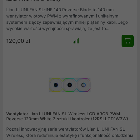
Lian Li UNI FAN SL-INF 140 Reverse Blade to 140 mm
wentylator wlotowy PWM z wyrafinowanym i unikalnym
systemem złączy zapewniającym mniej plątaniny kabli. Jego
wysokie wartości wydajności sprawiają, że jest to
wszechstronne urządzenie, którego można używać jako
120,00 zł
wentylatora obudowy, a także na radiatorach i chłodzeniach
procesora. Ponadto Lian Li UNI FAN SL-INF 140 Reverse Blade
świeci potężnym oświetleniem ARGB, które również tworzy
unikalne efekty świetlne w połączeniu z efektem lustra
nieskończoności.
Wentylator Lian Li UNI FAN SL Wireless LCD ARGB PWM
Reverse 120mm White 3 sztuki i kontroler (12RSLLCD1W3W)
Poznaj innowacyjną serię wentylatorów Lian Li UNI FAN SL
Wireless, która redefiniuje estetykę i funkcjonalność chłodzenia