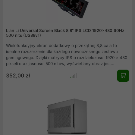
Lian Li Universal Screen Black 8,8" IPS LCD 1920×480 60Hz
500 nits (US88v1)
Wielofunkcyjny ekran dodatkowy o przekątnej 8,8 cala to
idealne rozszerzenie dla każdego nowoczesnego zestawu
gamingowego. Dzięki matrycy IPS o rozdzielczości 1920 x 480
pikseli oraz jasności 500 nitów, wyświetlany obraz jest
wyjątkowo ostry i czytelny nawet w mocno oświetlonych
352,00 zł
pomieszczeniach. Urządzenie wyróżnia się prostym montażem
przez port USB oraz efektownym podświetleniem ARGB, które
płynnie integruje się z resztą podzespołów. To doskonałe
narzędzie do monitorowania parametrów pracy komputera.