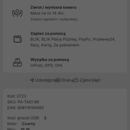
Zwrot / wymiana towaru
Masz na to 14 dni.
Zobacz regulamin i wyłączenia...
Zapłać za pomocą
BLIK, BLIK Płacę Później, PayPo, Przelewy24,
Raty, Kartą, Za pobraniem
Wysyłka za pomocą
InPost, DPD, DHL
Udostępnij
Drukuj
Zgłoś błąd
Kod: 3723
SKU: PA-TA01 BK
EAN: 608119194995
Ilość gniazd USB:
3
Kolor:
Czarny
Moc:
15 W