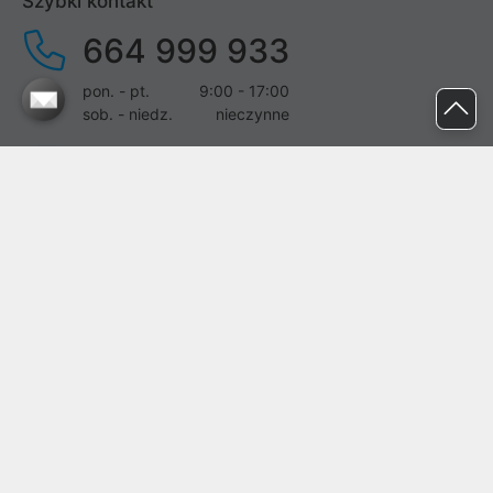
Szybki kontakt
664 999 933
pon. - pt.
9:00 - 17:00
sob. - niedz.
nieczynne
pomoc@proline.pl
Dołącz do nas
Zgłoś błąd na stronie
Proline SA z siedzibą w Mirkowie (55-095), przy ul. Brzozowej 5,
wpisana do rejestru przedsiębiorców Krajowego Rejestru Sądowego
przez Sąd Rejonowy dla Wrocławia-Fabrycznej we Wrocławiu, VI
Wydział Gospodarczy Krajowego Rejestru Sądowego pod nr KRS:
0000282071, NIP: 8951898022, REGON: 020482041, BDO:
000437899. Kapitał zakładowy Spółki wynosi 500000,00 zł i został
on opłacony w całości.