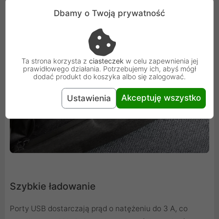
Dbamy o Twoją prywatność
Ta strona korzysta z
ciasteczek
w celu zapewnienia jej
prawidłowego działania. Potrzebujemy ich, abyś mógł
dodać produkt do koszyka albo się zalogować.
Akceptuję wszystko
Ustawienia
Szybkie ładowanie
Porty USB dostarczają prąd o natężeniu do 3 A, co