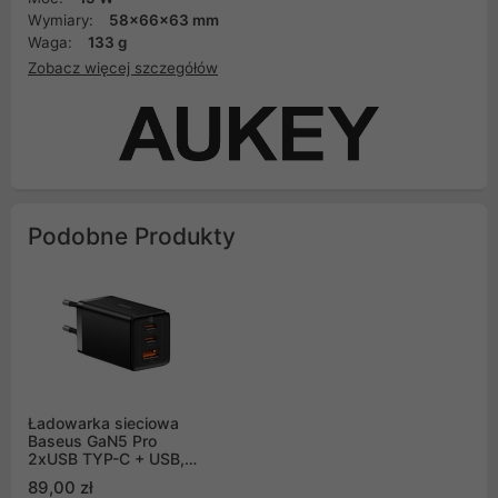
Wymiary:
58x66x63 mm
Waga:
133 g
Zobacz więcej szczegółów
Podobne Produkty
Ładowarka sieciowa
Baseus GaN5 Pro
2xUSB TYP-C + USB,
65W - czarna
89,00 zł
(CCGP120201)