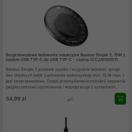
Bezprzewodowa ładowarka indukcyjna Baseus Simple 2, 15W z
kablem USB TYP-C do USB TYP-C - czarna (CCJJ050001)
Baseus Simple 2 pozwala szybko i wygodnie ładować sprzęt
bez zbędnych kabli. Ładowarka wykorzystuje moc 15 W max. i
jest bezprzewodowa. Dzięki przemyślanej konstrukcji zapewnia
bezpieczeństwo użytkowania i współpracuje z systemami
Android i iOS. Dodatkowo wyróżnia się nowoczesnym,
54,99 zł
transparentnym designem, który przyciąga uwagę.