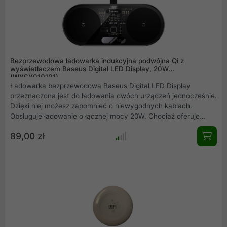
Bezprzewodowa ładowarka indukcyjna podwójna Qi z
wyświetlaczem Baseus Digital LED Display, 20W
(WXSX010101)
Ładowarka bezprzewodowa Baseus Digital LED Display
przeznaczona jest do ładowania dwóch urządzeń jednocześnie.
Dzięki niej możesz zapomnieć o niewygodnych kablach.
Obsługuje ładowanie o łącznej mocy 20W. Chociaż oferuje
szczytową moc wyjściową 15W do ładowania telefonów
89,00 zł
iPhone, Samsung i Huawei - została również specjalnie
zoptymalizowana do ładowania urządzeń o niskiej mocy, takich
jak słuchawki. Aktualne parametry zostaną wyświetlone na
wyświetlaczu LED. Ładowarka korzysta z wbudowanych
funkcji bezpieczeństwa. Dodatkowo samodzielnie określa
rodzaj gadżetu i dobiera optymalną moc, która pozwala na
najefektywniejsze i najbezpieczniejsze ładowanie.