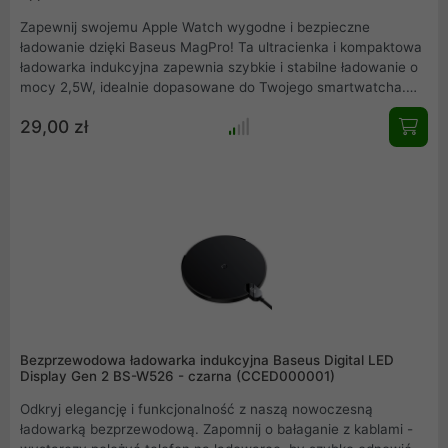
Zapewnij swojemu Apple Watch wygodne i bezpieczne
ładowanie dzięki Baseus MagPro! Ta ultracienka i kompaktowa
ładowarka indukcyjna zapewnia szybkie i stabilne ładowanie o
mocy 2,5W, idealnie dopasowane do Twojego smartwatcha.
Dzięki mocnemu magnetycznemu uchwytowi Twój zegarek
29,00 zł
pozostaje stabilnie na miejscu, a technologia MagSafe
gwarantuje optymalne dopasowanie. Inteligentny system
kontroli temperatury sprawia, że ładowanie przez całą noc jest
w pełni bezpieczne, a zaawansowane zabezpieczenia chronią
przed przepięciami, przegrzaniem i zwarciem. Niezwykle
kompaktowa konstrukcja sprawia, że MagPro idealnie sprawdzi
się zarówno w domu, jak i w podróży.
Bezprzewodowa ładowarka indukcyjna Baseus Digital LED
Display Gen 2 BS-W526 - czarna (CCED000001)
Odkryj elegancję i funkcjonalność z naszą nowoczesną
ładowarką bezprzewodową. Zapomnij o bałaganie z kablami -