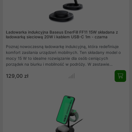
Ładowarka indukcyjna Baseus EnerFill FF11 15W składana z
ładowarką sieciową 20W i kablem USB-C 1m - czarna
Poznaj nowoczesną ładowarkę indukcyjną, która redefiniuje
komfort zasilania urządzeń mobilnych. Ten składany model o
mocy 15 W to idealne rozwiązanie dla osób ceniących
porządek na biurku i mobilność w podróży. W zestawie
znajdziesz wszystko, czego potrzebujesz: wydajną kostkę
129,00 zł
sieciową 20 W oraz wytrzymały kabel USB-C. Regulowany kąt
nachylenia pozwala na wygodne korzystanie z telefonu
podczas ładowania, a solidna konstrukcja gwarantuje pełne
bezpieczeństwo Twojego sprzętu każdego dnia.