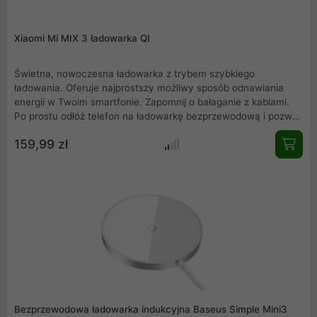
Xiaomi Mi MIX 3 ładowarka QI
Świetna, nowoczesna ładowarka z trybem szybkiego
ładowania. Oferuje najprostszy możliwy sposób odnawiania
energii w Twoim smartfonie. Zapomnij o bałaganie z kablami.
Po prostu odłóż telefon na ładowarkę bezprzewodową i pozwól
szybko odnowić jej energie. Zastosowane materiały i
159,99 zł
minimalistyczny design nadają ładowarce eleganckiego i
uniwersalnego wyglądu. Najnowsza generacja biurkowych
ładowarek bezprzewodowych firmy Xiaomi. Oryginalna
ładowarka Xiaomi to pewność prawidłowego działania oraz
niezawodność.
Bezprzewodowa ładowarka indukcyjna Baseus Simple Mini3