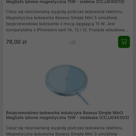
MagSafe Iphone magnetyczna 15W - srebrna (CCJJ040012)
Ciesz się niezrównaną wygodą podczas ładowania telefonu.
Magnetyczna ładowarka Baseus Simple Mini 3 umożliwia
bezprzewodowe ładowanie z mocą sięgającą 15 W. Jest
kompatybilna z iPhoneami serii 14, 13 i 12. Posiada wbudowane
magnesy, które zapewniają dużą siłę przyciągania. Pozwala
78,00 zł
również na ładowanie smartfona bez potrzeby zdejmowania
etui. Na uwagę zasługuje też cienka i lekka konstrukcja.
Bezprzewodowa ładowarka indukcyjna Baseus Simple Mini3
MagSafe Iphone magnetyczna 15W - niebieska (CCJJ040303)
Ciesz się niezrównaną wygodą podczas ładowania telefonu.
Magnetyczna ładowarka Baseus Simple Mini 3 umożliwia