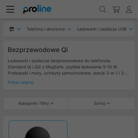
Telefony i akcesoria
Ładowarki i zasilacze USB
Bezprzewodowe Qi
Ładowarki i zasilacze bezprzewodowe do telefonów.
Standard Qi i Qi2 z MagSafe, szybkie ładowanie 5–15 W.
Podstawki i maty, uchwyty samochodowe, stacje 2-w-1 i 3-
w-1 z miejscem na słuchawki i zegarek. Stabilne ładowanie
Pokaż więcej
dzięki magnesom i wyrównaniu cewek, FOD i kontrola
temperatury, zasilanie USB-C. Działają przez etui do 3–5 mm,
zgodne z iPhone i Android.
Kategorie i filtry
Sortuj