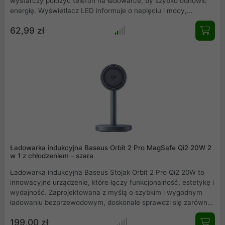
wystarczy położyć telefon na ładowarce, by szybko odnowić
energię. Wyświetlacz LED informuje o napięciu i mocy,
utrzymując Cię w ciągłej świadomości stanu ładowania.
62,99 zł
Kompatybilna z urządzeniami QI, w tym iPhone, Samsung,
Huawei, oraz słuchawkami typu AirPods 2 i Pro, ładowarka
obsługuje szybkie ładowanie do 15W. Jej inteligentna
technologia zapobiega przeładowaniu i przegrzaniu,
dostosowując moc do potrzeb ładowanego urządzenia.Z Digital
LED Display Gen 2 ładowanie staje się nie tylko wygodniejsze,
ale również szybsze i bezpieczniejsze.
Ładowarka indukcyjna Baseus Orbit 2 Pro MagSafe Qi2 20W 2
w 1 z chłodzeniem - szara
Ładowarka indukcyjna Baseus Stojak Orbit 2 Pro Qi2 20W to
innowacyjne urządzenie, które łączy funkcjonalność, estetykę i
wydajność. Zaprojektowana z myślą o szybkim i wygodnym
ładowaniu bezprzewodowym, doskonale sprawdzi się zarówno
w domu, jak i w biurze. Dzięki technologii Qi2 i mocy do 20 W
199,00 zł
zapewnia efektywne zasilanie Twojego urządzenia, a przy tym