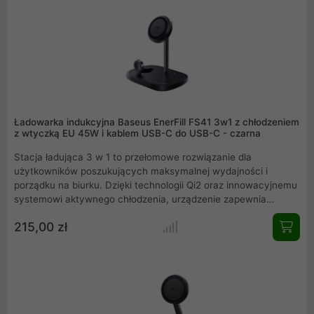
Ładowarka indukcyjna Baseus EnerFill FS41 3w1 z chłodzeniem
z wtyczką EU 45W i kablem USB-C do USB-C - czarna
Stacja ładująca 3 w 1 to przełomowe rozwiązanie dla
użytkowników poszukujących maksymalnej wydajności i
porządku na biurku. Dzięki technologii Qi2 oraz innowacyjnemu
systemowi aktywnego chłodzenia, urządzenie zapewnia
błyskawiczne zasilanie bez ryzyka przegrzania ogniw.
215,00 zł
Magnetyczny uchwyt z regulacją kąta nachylenia pozwala na
wygodne korzystanie z telefonu podczas ładowania. To
eleganckie i funkcjonalne centrum energii, które jednocześnie
obsłuży smartfon, zegarek oraz słuchawki, dbając o ich
bezpieczeństwo.