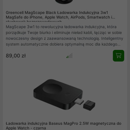
Greencell MagScape Black Ładowarka Indukcyjna 3w1
MagSafe do iPhone, Apple Watch, AirPods, Smartwatch i
słuchawek bezprzewodowych
MagScape 3w1 to rewolucyjna ładowarka indukcyjna, która
porządkuje Twoje biurko i eliminuje nieład kabli, łącząc w sobie
nowoczesny design z zaawansowaną technologią. Inteligentny
system automatycznie dobiera optymalną moc dla każdego
urządzenia od iPhonea, przez Apple Watch, po AirPods
89,00 zł
gwarantując szybkie i bezpieczne ładowanie, a funkcja
StandBy Mode umożliwia wygodne korzystanie z multimediów
podczas zasilania. Wybierz MagScape 3w1 i ciesz się
harmonijnym połączeniem estetyki, funkcjonalności oraz
niezawodności na co dzień.
Ładowarka indukcyjna Baseus MagPro 2.5W magnetyczna do
Apple Watch - czarna