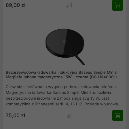
89,00 zł
gwarantując szybkie i bezpieczne ładowanie, a funkcja
StandBy Mode umożliwia wygodne korzystanie z multimediów
podczas zasilania. Wybierz MagScape 3w1 i ciesz się
harmonijnym połączeniem estetyki, funkcjonalności oraz
niezawodności na co dzień.
Bezprzewodowa ładowarka indukcyjna Baseus Simple Mini3
MagSafe Iphone magnetyczna 15W - czarna (CCJJ040001)
Ciesz się niezrównaną wygodą podczas ładowania telefonu.
Magnetyczna ładowarka Baseus Simple Mini 3 umożliwia
bezprzewodowe ładowanie z mocą sięgającą 15 W. Jest
kompatybilna z iPhoneami serii 14, 13 i 12. Posiada wbudowane
magnesy, które zapewniają dużą siłę przyciągania. Pozwala
75,00 zł
również na ładowanie smartfona bez potrzeby zdejmowania
etui. Na uwagę zasługuje też cienka i lekka konstrukcja.