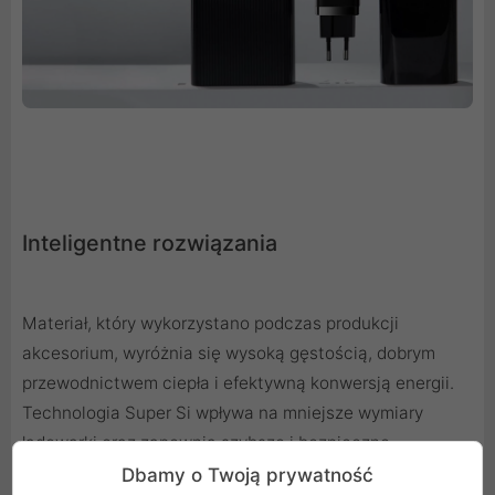
Inteligentne rozwiązania
Materiał, który wykorzystano podczas produkcji
akcesorium, wyróżnia się wysoką gęstością, dobrym
przewodnictwem ciepła i efektywną konwersją energii.
Technologia Super Si wpływa na mniejsze wymiary
ładowarki oraz zapewnia szybsze i bezpieczne
ładowanie. Ponadto inteligentny chip odpowiada na
Dbamy o Twoją prywatność