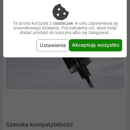
kontrolę temperatury.
Ta strona korzysta z
ciasteczek
w celu zapewnienia jej
prawidłowego działania. Potrzebujemy ich, abyś mógł
dodać produkt do koszyka albo się zalogować.
Akceptuję wszystko
Ustawienia
Szeroka kompatybilność