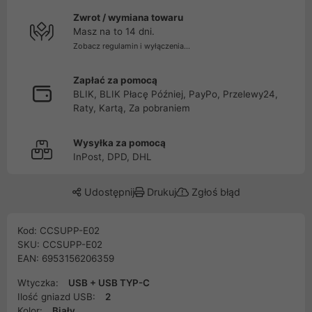
Zwrot / wymiana towaru
Masz na to 14 dni.
Zobacz regulamin i wyłączenia...
Zapłać za pomocą
BLIK, BLIK Płacę Później, PayPo, Przelewy24,
Raty, Kartą, Za pobraniem
Wysyłka za pomocą
InPost, DPD, DHL
Udostępnij
Drukuj
Zgłoś błąd
Kod: CCSUPP-E02
SKU: CCSUPP-E02
EAN: 6953156206359
Wtyczka:
USB + USB TYP-C
Ilość gniazd USB:
2
Kolor:
Biały