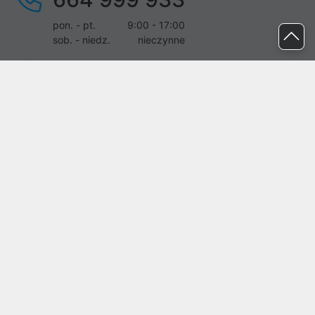
pon. - pt.
9:00 - 17:00
sob. - niedz.
nieczynne
pomoc@proline.pl
Dołącz do nas
Zgłoś błąd na stronie
Proline SA z siedzibą w Mirkowie (55-095), przy ul. Brzozowej 5,
wpisana do rejestru przedsiębiorców Krajowego Rejestru Sądowego
przez Sąd Rejonowy dla Wrocławia-Fabrycznej we Wrocławiu, VI
Wydział Gospodarczy Krajowego Rejestru Sądowego pod nr KRS:
0000282071, NIP: 8951898022, REGON: 020482041, BDO:
000437899. Kapitał zakładowy Spółki wynosi 500000,00 zł i został
on opłacony w całości.
© proline 1996 - 2026. Wszelkie prawa zastrzeżone.