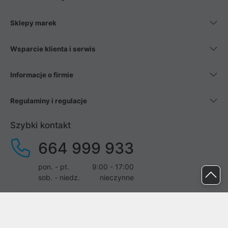
Sklepy marek
Wsparcie klienta i serwis
Informacje o firmie
Regulaminy i regulacje
Szybki kontakt
664 999 933
pon. - pt.
9:00 - 17:00
sob. - niedz.
nieczynne
pomoc@proline.pl
Dołącz do nas