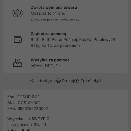
Zwrot / wymiana towaru
Masz na to 14 dni.
Zobacz regulamin i wyłączenia...
Zapłać za pomocą
BLIK, BLIK Płacę Później, PayPo, Przelewy24,
Raty, Kartą, Za pobraniem
Wysyłka za pomocą
InPost, DPD, DHL
Udostępnij
Drukuj
Zgłoś błąd
Kod: CCSUP-B02
SKU: CCSUP-B02
EAN: 6953156230002
Wtyczka:
USB TYP C
Ilość gniazd USB:
1
Kolor:
Biały