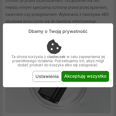
chronić je przed uszkodzeniem. Urządzenie ma też
między innymi specjalną ochronę przed przeciążeniem,
zwarciem czy przegrzaniem. Wykonana z tworzywa ABS
obudowa przyczynia się do bardziej efektywnego
rozprowadzania ciepła, chroniąc Cię przed poparzeniem
Dbamy o Twoją prywatność
i zapobiegając zniszczeniu ładowarki.
Ta strona korzysta z
ciasteczek
w celu zapewnienia jej
prawidłowego działania. Potrzebujemy ich, abyś mógł
dodać produkt do koszyka albo się zalogować.
Akceptuję wszystko
Ustawienia