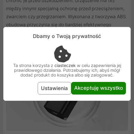
chronić je przed uszkodzeniem. Urządzenie ma też
między innymi specjalną ochronę przed przeciążeniem,
zwarciem czy przegrzaniem. Wykonana z tworzywa ABS
obudowa przyczynia się do bardziej efektywnego
rozprowadzania ciepła, chroniąc Cię przed poparzeniem
Dbamy o Twoją prywatność
i zapobiegając zniszczeniu ładowarki.
Ta strona korzysta z
ciasteczek
w celu zapewnienia jej
prawidłowego działania. Potrzebujemy ich, abyś mógł
dodać produkt do koszyka albo się zalogować.
Akceptuję wszystko
Ustawienia