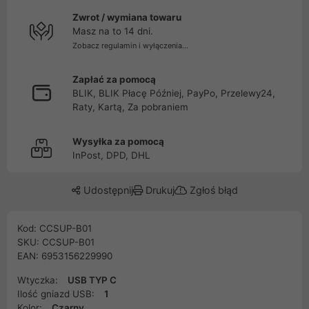
Zwrot / wymiana towaru
Masz na to 14 dni.
Zobacz regulamin i wyłączenia...
Zapłać za pomocą
BLIK, BLIK Płacę Później, PayPo, Przelewy24,
Raty, Kartą, Za pobraniem
Wysyłka za pomocą
InPost, DPD, DHL
Udostępnij
Drukuj
Zgłoś błąd
Kod: CCSUP-B01
SKU: CCSUP-B01
EAN: 6953156229990
Wtyczka:
USB TYP C
Ilość gniazd USB:
1
Kolor:
Czarny