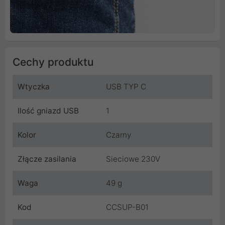
Cechy produktu
Wtyczka
USB TYP C
Ilość gniazd USB
1
Kolor
Czarny
Złącze zasilania
Sieciowe 230V
Waga
49 g
Kod
CCSUP-B01