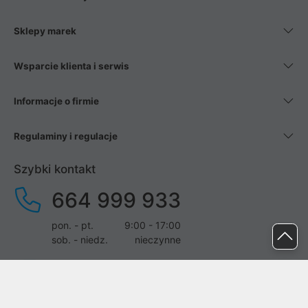
Sklepy marek
Wsparcie klienta i serwis
Informacje o firmie
Regulaminy i regulacje
Szybki kontakt
664 999 933
pon. - pt.
9:00 - 17:00
sob. - niedz.
nieczynne
pomoc@proline.pl
Dołącz do nas