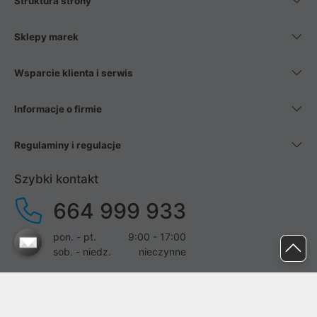
Struktura strony
Sklepy marek
Wsparcie klienta i serwis
Informacje o firmie
Regulaminy i regulacje
Szybki kontakt
664 999 933
pon. - pt.
9:00 - 17:00
sob. - niedz.
nieczynne
pomoc@proline.pl
Dołącz do nas