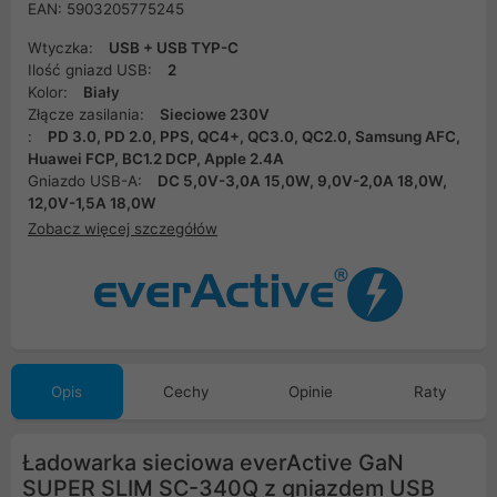
EAN: 5903205775245
Wtyczka:
USB + USB TYP-C
Ilość gniazd USB:
2
Kolor:
Biały
Złącze zasilania:
Sieciowe 230V
:
PD 3.0, PD 2.0, PPS, QC4+, QC3.0, QC2.0, Samsung AFC,
Huawei FCP, BC1.2 DCP, Apple 2.4A
Gniazdo USB-A:
DC 5,0V-3,0A 15,0W, 9,0V-2,0A 18,0W,
12,0V-1,5A 18,0W
Zobacz więcej szczegółów
Opis
Cechy
Opinie
Raty
Ładowarka sieciowa everActive GaN
SUPER SLIM SC-340Q z gniazdem USB