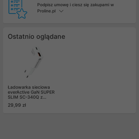
Podpisz umowę i ciesz się zakupami w
Proline.pl
Ostatnio oglądane
Ładowarka sieciowa
everActive GaN SUPER
SLIM SC-340Q z
gniazdem USB QC3.0
29,99 zł
oraz USB-C PD 20W