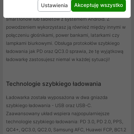
wszystkimi iPhone'ami, które obsługują szybkie
Akceptuję wszystko
Ustawienia
ładowanie. Doskonale sprawdzi się też w przypadku
smartfonów lub tabletów z systemem Android. Z
powodzeniem wykorzystasz ją również między innymi w
połączeniu głośnikami, power bankami, latarkami czy
lampkami biurkowymi. Obsługa protokołów szybkiego
ładowania jak PD oraz QC3.0 sprawia, że tę wyjątkową
ładowarkę zastosujesz niemal w każdej sytuacji!
Technologie szybkiego ładowania
Ładowarka została wyposażona w dwa gniazda
szybkiego ładowania - USB oraz USB-C.
Zaawansowany układ wspiera najpopularniejsze
technologie szybkiego ładowania: PD 3.0, PD 2.0, PPS,
QC4+, QC3.0, QC2.0, Samsung AFC, Huawei FCP, BC1.2