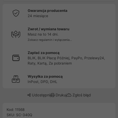
Gwarancja producenta
24 miesiące
Zwrot / wymiana towaru
Masz na to 14 dni.
Zobacz regulamin i wyłączenia...
Zapłać za pomocą
BLIK, BLIK Płacę Później, PayPo, Przelewy24,
Raty, Kartą, Za pobraniem
Wysyłka za pomocą
InPost, DPD, DHL
Udostępnij
Drukuj
Zgłoś błąd
Kod: 11568
SKU: SC-340Q